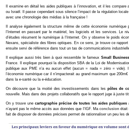
Il examine en détail les aides publiques à l’innovation, et il les comp
ou Israël. Il passe cependant sous silence l’impact de la régulation local
avec une chronologie des médias à la française !
Il analyse également la structure même de cette économie numérique p
l’Internet en passant par le matériel, les logiciels et les services. Le n
d’études résument le numérique à l’Internet. On y observe le poids é
Nexans, spécialiste des fibres optiques. En ce sens, je trouve ce rappo
ensuite servi de référence dans tout un tas de communications industrielle
Il explique aussi très bien à quoi ressemble le fameux
Small Business
France. Il explique pourquoi la disposition SBA de la Loi de Modernisat
publique aux PME n’a eu aucun effet (aucun = nada = zéro = vide). Il
l’économie numérique car il n’impacterait au grand maximum que 200m€ 
dans la e-santé ou la e-éducation.
On découvre que la moitié des investissements dans les
pôles de co
nouvelle. Mais dans des projets collaboratifs que le rapport juge à juste 
On y trouve une
cartographie précise de toutes les aides publiques
à
n’ayant pas le même accès aux données que l’IGF. Ma
conclusion
était 
fait de disposer de données précises permet de rationnaliser un peu les dé