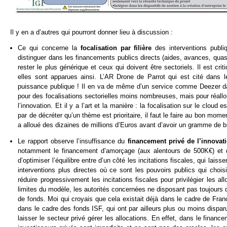
Il y en a d’autres qui pourront donner lieu à discussion :
Ce qui concerne la
focalisation par filière
des interventions publi
distinguer dans les financements publics directs (aides, avances, quasi-
rester le plus générique et ceux qui doivent être sectoriels. Il est cr
elles sont apparues ainsi. L’AR Drone de Parrot qui est cité dans le
puissance publique ! Il en va de même d’un service comme Deezer da
pour des focalisations sectorielles moins nombreuses, mais pour réallo
l’innovation. Et il y a l’art et la manière : la focalisation sur le clou
par de décréter qu’un thème est prioritaire, il faut le faire au bon mo
a alloué des dizaines de millions d’Euros avant d’avoir un gramme de b
Le rapport observe l’insuffisance du
financement privé de l’innovat
notamment le financement d’amorçage (aux alentours de 500K€) et d
d’optimiser l’équilibre entre d’un côté les incitations fiscales, qui lais
interventions plus directes où ce sont les pouvoirs publics qui choi
réduire progressivement les incitations fiscales pour privilégier les a
limites du modèle, les autorités concernées ne disposant pas toujours 
de fonds. Moi qui croyais que cela existait déjà dans le cadre de Franc
dans le cadre des fonds ISF, qui ont par ailleurs plus ou moins disparu
laisser le secteur privé gérer les allocations. En effet, dans le financ