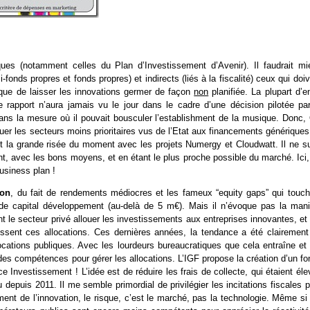
ques (notamment celles du Plan d’Investissement d’Avenir). Il faudrait mi
fonds propres et fonds propres) et indirects (liés à la fiscalité) ceux qui doi
itique de laisser les innovations germer de façon
non
planifiée. La plupart d’e
 rapport n’aura jamais vu le jour dans le cadre d’une décision pilotée par
ns la mesure où il pouvait bousculer l’establishment de la musique. Donc,
uer les secteurs moins prioritaires vus de l’Etat aux financements générique
d est la grande risée du moment avec les projets Numergy et Cloudwatt. Il ne su
ment, avec les bons moyens, et en étant le plus proche possible du marché. Ici
usiness plan !
ion
, du fait de rendements médiocres et les fameux “equity gaps” qui touch
e capital développement (au-delà de 5 m€). Mais il n’évoque pas la mani
sent le secteur privé allouer les investissements aux entreprises innovantes, et
sissent ces allocations. Ces dernières années, la tendance a été clairement
llocations publiques. Avec les lourdeurs bureaucratiques que cela entraîne et
des compétences pour gérer les allocations. L’IGF propose la création d’un f
e Investissement ! L’idée est de réduire les frais de collecte, qui étaient él
 depuis 2011. Il me semble primordial de privilégier les incitations fiscales 
ement de l’innovation, le risque, c’est le marché, pas la technologie. Même si