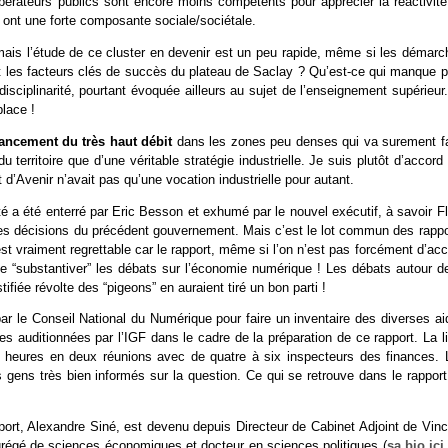
opérateurs publics sont encore moins compétents pour apprécier la réactivité
s ont une forte composante sociale/sociétale.
mais l’étude de ce cluster en devenir est un peu rapide, même si les démarc
t les facteurs clés de succès du plateau de Saclay ? Qu’est-ce qui manque p
sciplinarité, pourtant évoquée ailleurs au sujet de l’enseignement supérieur
place !
nancement du très haut débit
dans les zones peu denses qui va surement fa
territoire que d’une véritable stratégie industrielle. Je suis plutôt d’accord
t d’Avenir n’avait pas qu’une vocation industrielle pour autant.
a été enterré par Eric Besson et exhumé par le nouvel exécutif, à savoir Fl
aines décisions du précédent gouvernement. Mais c’est le lot commun des rappo
t vraiment regrettable car le rapport, même si l’on n’est pas forcément d’acc
e “substantiver” les débats sur l’économie numérique ! Les débats autour de
tifiée révolte des “pigeons” en auraient tiré un bon parti !
 par le Conseil National du Numérique pour faire un inventaire des diverses a
es auditionnées par l’IGF dans le cadre de la préparation de ce rapport. La l
nq heures en deux réunions avec de quatre à six inspecteurs des finances. 
des gens très bien informés sur la question. Ce qui se retrouve dans le rappor
port, Alexandre Siné, est devenu depuis Directeur de Cabinet Adjoint de Vinc
 agrégé de sciences économiques et docteur en sciences politiques (
sa bio ici