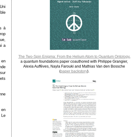
Uni
ible
s à
trop
ue,
i a
The Two-Spin Enigma: From the Helium Atom to Quantum Ontology
,
 en
a quantum foundations paper coauthored with Philippe Grangier,
Alexia Auffèves, Nayla Farouki and Mathias Van den Bossche
nde
(
paper backstory
).
sur
ets
nne
 en
. Le