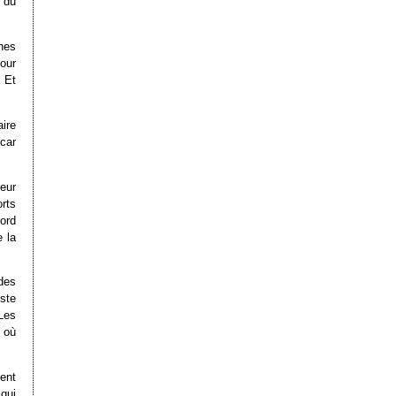
 du
hes
our
. Et
ire
 car
eur
rts
ord
 la
ides
iste
Les
t où
ent
qui