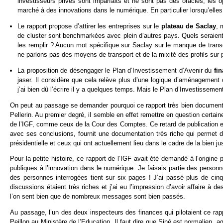
investisseurs privés sont imparfaits et ne sont pas des oracles, les 
marché à des innovations dans le numérique. En particulier lorsqu’elle
Le rapport propose d’attirer les entreprises sur le
plateau de Saclay
, 
de cluster sont benchmarkées avec plein d’autres pays. Quels seraien
les remplir ? Aucun mot spécifique sur Saclay sur le manque de transdi
ne parlons pas des moyens de transport et de la mixité des profils sur 
La proposition de désengager le Plan d’Investissement d’Avenir du
fi
jaser. Il considère que cela relève plus d’une logique d’aménagement du 
j’ai bien dû l’écrire il y a quelques temps. Mais le Plan d’Investissemen
On peut au passage se demander pourquoi ce rapport très bien documenté 
Pellerin. Au premier degré, il semble en effet remettre en question cert
de l’IGF, comme ceux de la Cour des Comptes. Ce retard de publication es
avec ses conclusions, fournit une documentation très riche qui permet d
présidentielle et ceux qui ont actuellement lieu dans le cadre de la bien jus
Pour la petite histoire, ce rapport de l’IGF avait été demandé à l’origine
publiques à l’innovation dans le numérique. Je faisais partie des personn
des personnes interrogées tient sur six pages ! J’ai passé plus de ci
discussions étaient très riches et j’ai eu l’impression d’avoir affaire à 
l’on sent bien que de nombreux messages sont bien passés.
Au passage, l’un des deux inspecteurs des finances qui pilotaient ce rap
Peillon au Ministère de l’Education. Il faut dire que Siné est normalien,