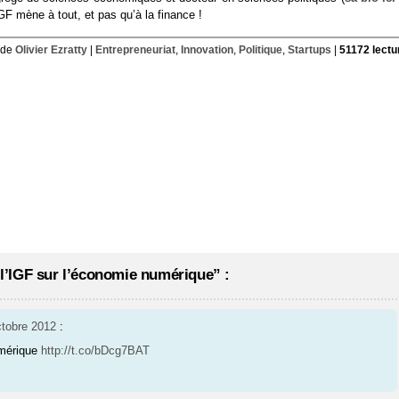
IGF mène à tout, et pas qu’à la finance !
 de
Olivier Ezratty
|
Entrepreneuriat
,
Innovation
,
Politique
,
Startups
|
51172 lectu
’IGF sur l’économie numérique” :
ctobre 2012
:
umérique
http://t.co/bDcg7BAT