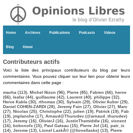
Home
Archives
Publications
Podcasts
Videos
Blog
About
Contributeurs actifs
Voici la liste des principaux contributeurs du blog par leurs
commentaires. Vous pouvez cliquer sur leur lien pour obtenir leurs
commentaires dans cette page :
macha
(113),
Michel Nizon
(96),
Pierre
(85),
Fabien
(66),
herve
(66),
leafar
(44),
guillaume
(42),
Laurent
(40),
philippe
(32),
Herve Kabla
(30),
rthomas
(30),
Sylvain
(29),
Olivier Auber
(29),
Daniel COHEN-ZARDI
(28),
Jeremy Fain
(27),
Olivier
(27),
Marc
(27),
Nicolas
(25),
Christophe
(22),
julien
(19),
Patrick
(19),
Fab
(19),
jmplanche
(17),
Arnaud@Thurudev (@arnaud_thurudev)
(17),
Jeremy
(16),
OlivierJ
(16),
JustinThemiddle
(16),
vicnent
(16),
bobonofx
(15),
Paul Gateau
(15),
Pierre Jol
(14),
patr_ix
(14),
Jerome
(13),
Lionel LaskÃ© (@lionellaske)
(13),
Pierre