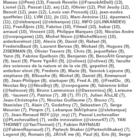
Mawas (@Pem)
(13),
Franck Revelin (@FranckAtDell)
(13),
Lionel
(12),
Pascal
(12),
anj
(12),
/Olivier
(12),
Phil Jeudy
(12),
Benoit
(12),
jean
(12),
Louis van Proosdij
(11),
jean-eudes
queffelec
(11),
LVM
(11),
jlc
(11),
Marc-Antoine
(11),
dparmen1
(11),
(@slebarque) (@slebarque)
(11),
INFO (@LINKANDEV)
(11),
FranÃ§ois
(10),
Fabrice
(10),
Filmail
(10),
babar
(10),
arnaud
(10),
Vincent
(10),
Philippe Marques
(10),
Nicolas Andre
(@corpogame)
(10),
Michel Nizon (@MichelNizon)
(10),
arderborelnot
(10),
Alexis
(9),
David
(9),
Rafael
(9),
FredericBaud
(9),
Laurent Bervas
(9),
Mickael
(9),
Hugues
(9),
ZISERMAN
(9),
Olivier Travers
(9),
Chris
(9),
jequeffelec
(9),
Yann
(9),
Fabrice Epelboin
(9),
Benjamin
(9),
BenoÃ®t Granger
(9),
laozi
(9),
Pierre YgriÃ©
(9),
(@olivez) (@olivez)
(9),
faculte
des sciences de la nature et de la vie
(9),
gepettot
(9),
arderbor elnot
(9),
Frederic
(8),
Marie
(8),
Yannick Lejeune
(8),
stephane
(8),
BScache
(8),
Michel
(8),
Daniel
(8),
Emmanuel
(8),
Jean-Philippe
(8),
startuper
(8),
Fred A.
(8),
@FredOu_
(8),
Nicolas Bry (@NicoBry)
(8),
@corpogame
(8),
fabienne billat
(@fadouce)
(8),
Bruno Lamouroux (@Dassoniou)
(8),
Lereune
(8),
~laurent
(7),
Patrice
(7),
JB
(7),
ITI
(7),
Julien Ã‰LIE
(7),
Jean-Christophe
(7),
Nicolas Guillaume
(7),
Bruno
(7),
Stanislas
(7),
Alain
(7),
Godefroy
(7),
Sebastien
(7),
Serge
Meunier
(7),
Pimpin
(7),
Lebarque StÃ©phane (@slebarque)
(7),
Jean-Renaud ROY (@jr_roy)
(7),
Pascal Lechevallier
(@PLechevallier)
(7),
veille innovation (@vinno47)
(7),
YAN
THOINET (@YanThoinet)
(7),
Fabien RAYNAUD
(@FabienRaynaud)
(7),
Partech Shaker (@PartechShaker)
(7),
Legend
(6),
Romain
(6),
JÃ©rÃ´me
(6),
Paul
(6),
Eric
(6),
Serge