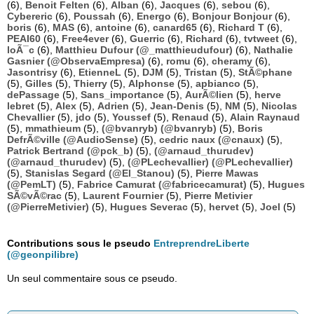
(6),
Benoit Felten
(6),
Alban
(6),
Jacques
(6),
sebou
(6),
Cybereric
(6),
Poussah
(6),
Energo
(6),
Bonjour Bonjour
(6),
boris
(6),
MAS
(6),
antoine
(6),
canard65
(6),
Richard T
(6),
PEAI60
(6),
Free4ever
(6),
Guerric
(6),
Richard
(6),
tvtweet
(6),
loÃ¯c
(6),
Matthieu Dufour (@_matthieudufour)
(6),
Nathalie
Gasnier (@ObservaEmpresa)
(6),
romu
(6),
cheramy
(6),
Jasontrisy
(6),
EtienneL
(5),
DJM
(5),
Tristan
(5),
StÃ©phane
(5),
Gilles
(5),
Thierry
(5),
Alphonse
(5),
apbianco
(5),
dePassage
(5),
Sans_importance
(5),
AurÃ©lien
(5),
herve
lebret
(5),
Alex
(5),
Adrien
(5),
Jean-Denis
(5),
NM
(5),
Nicolas
Chevallier
(5),
jdo
(5),
Youssef
(5),
Renaud
(5),
Alain Raynaud
(5),
mmathieum
(5),
(@bvanryb) (@bvanryb)
(5),
Boris
DefrÃ©ville (@AudioSense)
(5),
cedric naux (@cnaux)
(5),
Patrick Bertrand (@pck_b)
(5),
(@arnaud_thurudev)
(@arnaud_thurudev)
(5),
(@PLechevallier) (@PLechevallier)
(5),
Stanislas Segard (@El_Stanou)
(5),
Pierre Mawas
(@PemLT)
(5),
Fabrice Camurat (@fabricecamurat)
(5),
Hugues
SÃ©vÃ©rac
(5),
Laurent Fournier
(5),
Pierre Metivier
(@PierreMetivier)
(5),
Hugues Severac
(5),
hervet
(5),
Joel
(5)
Contributions sous le pseudo
EntreprendreLiberte
(@geonpilibre)
Un seul commentaire sous ce pseudo.