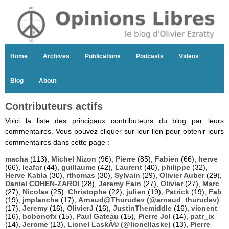
Home
Archives
Publications
Podcasts
Videos
Blog
About
Contributeurs actifs
Voici la liste des principaux contributeurs du blog par leurs
commentaires. Vous pouvez cliquer sur leur lien pour obtenir leurs
commentaires dans cette page :
macha
(113),
Michel Nizon
(96),
Pierre
(85),
Fabien
(66),
herve
(66),
leafar
(44),
guillaume
(42),
Laurent
(40),
philippe
(32),
Herve Kabla
(30),
rthomas
(30),
Sylvain
(29),
Olivier Auber
(29),
Daniel COHEN-ZARDI
(28),
Jeremy Fain
(27),
Olivier
(27),
Marc
(27),
Nicolas
(25),
Christophe
(22),
julien
(19),
Patrick
(19),
Fab
(19),
jmplanche
(17),
Arnaud@Thurudev (@arnaud_thurudev)
(17),
Jeremy
(16),
OlivierJ
(16),
JustinThemiddle
(16),
vicnent
(16),
bobonofx
(15),
Paul Gateau
(15),
Pierre Jol
(14),
patr_ix
(14),
Jerome
(13),
Lionel LaskÃ© (@lionellaske)
(13),
Pierre