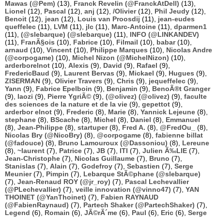
Mawas (@Pem)
(13),
Franck Revelin (@FranckAtDell)
(13),
Lionel
(12),
Pascal
(12),
anj
(12),
/Olivier
(12),
Phil Jeudy
(12),
Benoit
(12),
jean
(12),
Louis van Proosdij
(11),
jean-eudes
queffelec
(11),
LVM
(11),
jlc
(11),
Marc-Antoine
(11),
dparmen1
(11),
(@slebarque) (@slebarque)
(11),
INFO (@LINKANDEV)
(11),
FranÃ§ois
(10),
Fabrice
(10),
Filmail
(10),
babar
(10),
arnaud
(10),
Vincent
(10),
Philippe Marques
(10),
Nicolas Andre
(@corpogame)
(10),
Michel Nizon (@MichelNizon)
(10),
arderborelnot
(10),
Alexis
(9),
David
(9),
Rafael
(9),
FredericBaud
(9),
Laurent Bervas
(9),
Mickael
(9),
Hugues
(9),
ZISERMAN
(9),
Olivier Travers
(9),
Chris
(9),
jequeffelec
(9),
Yann
(9),
Fabrice Epelboin
(9),
Benjamin
(9),
BenoÃ®t Granger
(9),
laozi
(9),
Pierre YgriÃ©
(9),
(@olivez) (@olivez)
(9),
faculte
des sciences de la nature et de la vie
(9),
gepettot
(9),
arderbor elnot
(9),
Frederic
(8),
Marie
(8),
Yannick Lejeune
(8),
stephane
(8),
BScache
(8),
Michel
(8),
Daniel
(8),
Emmanuel
(8),
Jean-Philippe
(8),
startuper
(8),
Fred A.
(8),
@FredOu_
(8),
Nicolas Bry (@NicoBry)
(8),
@corpogame
(8),
fabienne billat
(@fadouce)
(8),
Bruno Lamouroux (@Dassoniou)
(8),
Lereune
(8),
~laurent
(7),
Patrice
(7),
JB
(7),
ITI
(7),
Julien Ã‰LIE
(7),
Jean-Christophe
(7),
Nicolas Guillaume
(7),
Bruno
(7),
Stanislas
(7),
Alain
(7),
Godefroy
(7),
Sebastien
(7),
Serge
Meunier
(7),
Pimpin
(7),
Lebarque StÃ©phane (@slebarque)
(7),
Jean-Renaud ROY (@jr_roy)
(7),
Pascal Lechevallier
(@PLechevallier)
(7),
veille innovation (@vinno47)
(7),
YAN
THOINET (@YanThoinet)
(7),
Fabien RAYNAUD
(@FabienRaynaud)
(7),
Partech Shaker (@PartechShaker)
(7),
Legend
(6),
Romain
(6),
JÃ©rÃ´me
(6),
Paul
(6),
Eric
(6),
Serge