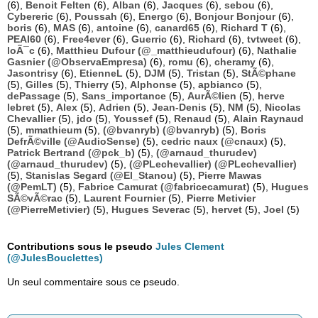
(6),
Benoit Felten
(6),
Alban
(6),
Jacques
(6),
sebou
(6),
Cybereric
(6),
Poussah
(6),
Energo
(6),
Bonjour Bonjour
(6),
boris
(6),
MAS
(6),
antoine
(6),
canard65
(6),
Richard T
(6),
PEAI60
(6),
Free4ever
(6),
Guerric
(6),
Richard
(6),
tvtweet
(6),
loÃ¯c
(6),
Matthieu Dufour (@_matthieudufour)
(6),
Nathalie
Gasnier (@ObservaEmpresa)
(6),
romu
(6),
cheramy
(6),
Jasontrisy
(6),
EtienneL
(5),
DJM
(5),
Tristan
(5),
StÃ©phane
(5),
Gilles
(5),
Thierry
(5),
Alphonse
(5),
apbianco
(5),
dePassage
(5),
Sans_importance
(5),
AurÃ©lien
(5),
herve
lebret
(5),
Alex
(5),
Adrien
(5),
Jean-Denis
(5),
NM
(5),
Nicolas
Chevallier
(5),
jdo
(5),
Youssef
(5),
Renaud
(5),
Alain Raynaud
(5),
mmathieum
(5),
(@bvanryb) (@bvanryb)
(5),
Boris
DefrÃ©ville (@AudioSense)
(5),
cedric naux (@cnaux)
(5),
Patrick Bertrand (@pck_b)
(5),
(@arnaud_thurudev)
(@arnaud_thurudev)
(5),
(@PLechevallier) (@PLechevallier)
(5),
Stanislas Segard (@El_Stanou)
(5),
Pierre Mawas
(@PemLT)
(5),
Fabrice Camurat (@fabricecamurat)
(5),
Hugues
SÃ©vÃ©rac
(5),
Laurent Fournier
(5),
Pierre Metivier
(@PierreMetivier)
(5),
Hugues Severac
(5),
hervet
(5),
Joel
(5)
Contributions sous le pseudo
Jules Clement
(@JulesBouclettes)
Un seul commentaire sous ce pseudo.