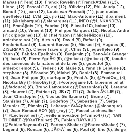
Mawas (@Pem)
(13),
Franck Revelin (@FranckAtDell)
(13),
Lionel
(12),
Pascal
(12),
anj
(12),
/Olivier
(12),
Phil Jeudy
(12),
Benoit
(12),
jean
(12),
Louis van Proosdij
(11),
jean-eudes
queffelec
(11),
LVM
(11),
jlc
(11),
Marc-Antoine
(11),
dparmen1
(11),
(@slebarque) (@slebarque)
(11),
INFO (@LINKANDEV)
(11),
FranÃ§ois
(10),
Fabrice
(10),
Filmail
(10),
babar
(10),
arnaud
(10),
Vincent
(10),
Philippe Marques
(10),
Nicolas Andre
(@corpogame)
(10),
Michel Nizon (@MichelNizon)
(10),
arderborelnot
(10),
Alexis
(9),
David
(9),
Rafael
(9),
FredericBaud
(9),
Laurent Bervas
(9),
Mickael
(9),
Hugues
(9),
ZISERMAN
(9),
Olivier Travers
(9),
Chris
(9),
jequeffelec
(9),
Yann
(9),
Fabrice Epelboin
(9),
Benjamin
(9),
BenoÃ®t Granger
(9),
laozi
(9),
Pierre YgriÃ©
(9),
(@olivez) (@olivez)
(9),
faculte
des sciences de la nature et de la vie
(9),
gepettot
(9),
arderbor elnot
(9),
Frederic
(8),
Marie
(8),
Yannick Lejeune
(8),
stephane
(8),
BScache
(8),
Michel
(8),
Daniel
(8),
Emmanuel
(8),
Jean-Philippe
(8),
startuper
(8),
Fred A.
(8),
@FredOu_
(8),
Nicolas Bry (@NicoBry)
(8),
@corpogame
(8),
fabienne billat
(@fadouce)
(8),
Bruno Lamouroux (@Dassoniou)
(8),
Lereune
(8),
~laurent
(7),
Patrice
(7),
JB
(7),
ITI
(7),
Julien Ã‰LIE
(7),
Jean-Christophe
(7),
Nicolas Guillaume
(7),
Bruno
(7),
Stanislas
(7),
Alain
(7),
Godefroy
(7),
Sebastien
(7),
Serge
Meunier
(7),
Pimpin
(7),
Lebarque StÃ©phane (@slebarque)
(7),
Jean-Renaud ROY (@jr_roy)
(7),
Pascal Lechevallier
(@PLechevallier)
(7),
veille innovation (@vinno47)
(7),
YAN
THOINET (@YanThoinet)
(7),
Fabien RAYNAUD
(@FabienRaynaud)
(7),
Partech Shaker (@PartechShaker)
(7),
Legend
(6),
Romain
(6),
JÃ©rÃ´me
(6),
Paul
(6),
Eric
(6),
Serge