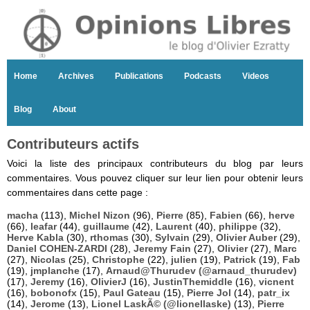
Home
Archives
Publications
Podcasts
Videos
Blog
About
Contributeurs actifs
Voici la liste des principaux contributeurs du blog par leurs
commentaires. Vous pouvez cliquer sur leur lien pour obtenir leurs
commentaires dans cette page :
macha
(113),
Michel Nizon
(96),
Pierre
(85),
Fabien
(66),
herve
(66),
leafar
(44),
guillaume
(42),
Laurent
(40),
philippe
(32),
Herve Kabla
(30),
rthomas
(30),
Sylvain
(29),
Olivier Auber
(29),
Daniel COHEN-ZARDI
(28),
Jeremy Fain
(27),
Olivier
(27),
Marc
(27),
Nicolas
(25),
Christophe
(22),
julien
(19),
Patrick
(19),
Fab
(19),
jmplanche
(17),
Arnaud@Thurudev (@arnaud_thurudev)
(17),
Jeremy
(16),
OlivierJ
(16),
JustinThemiddle
(16),
vicnent
(16),
bobonofx
(15),
Paul Gateau
(15),
Pierre Jol
(14),
patr_ix
(14),
Jerome
(13),
Lionel LaskÃ© (@lionellaske)
(13),
Pierre