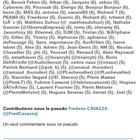
(6),
Benoit Felten
(6),
Alban
(6),
Jacques
(6),
sebou
(6),
Cybereric
(6),
Poussah
(6),
Energo
(6),
Bonjour Bonjour
(6),
boris
(6),
MAS
(6),
antoine
(6),
canard65
(6),
Richard T
(6),
PEAI60
(6),
Free4ever
(6),
Guerric
(6),
Richard
(6),
tvtweet
(6),
loÃ¯c
(6),
Matthieu Dufour (@_matthieudufour)
(6),
Nathalie
Gasnier (@ObservaEmpresa)
(6),
romu
(6),
cheramy
(6),
Jasontrisy
(6),
EtienneL
(5),
DJM
(5),
Tristan
(5),
StÃ©phane
(5),
Gilles
(5),
Thierry
(5),
Alphonse
(5),
apbianco
(5),
dePassage
(5),
Sans_importance
(5),
AurÃ©lien
(5),
herve
lebret
(5),
Alex
(5),
Adrien
(5),
Jean-Denis
(5),
NM
(5),
Nicolas
Chevallier
(5),
jdo
(5),
Youssef
(5),
Renaud
(5),
Alain Raynaud
(5),
mmathieum
(5),
(@bvanryb) (@bvanryb)
(5),
Boris
DefrÃ©ville (@AudioSense)
(5),
cedric naux (@cnaux)
(5),
Patrick Bertrand (@pck_b)
(5),
(@arnaud_thurudev)
(@arnaud_thurudev)
(5),
(@PLechevallier) (@PLechevallier)
(5),
Stanislas Segard (@El_Stanou)
(5),
Pierre Mawas
(@PemLT)
(5),
Fabrice Camurat (@fabricecamurat)
(5),
Hugues
SÃ©vÃ©rac
(5),
Laurent Fournier
(5),
Pierre Metivier
(@PierreMetivier)
(5),
Hugues Severac
(5),
hervet
(5),
Joel
(5)
Contributions sous le pseudo
Frederic CAVAZZA
(@FredCavazza)
Un seul commentaire sous ce pseudo.