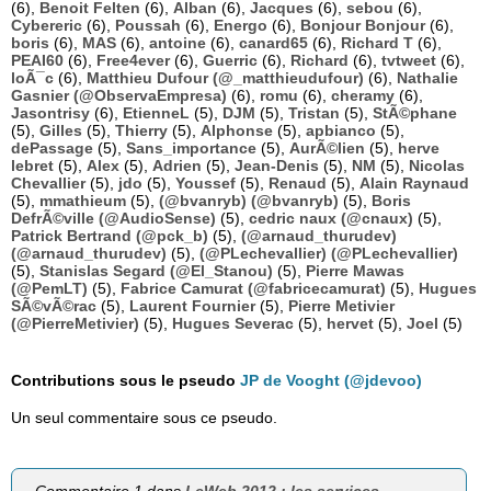
(6),
Benoit Felten
(6),
Alban
(6),
Jacques
(6),
sebou
(6),
Cybereric
(6),
Poussah
(6),
Energo
(6),
Bonjour Bonjour
(6),
boris
(6),
MAS
(6),
antoine
(6),
canard65
(6),
Richard T
(6),
PEAI60
(6),
Free4ever
(6),
Guerric
(6),
Richard
(6),
tvtweet
(6),
loÃ¯c
(6),
Matthieu Dufour (@_matthieudufour)
(6),
Nathalie
Gasnier (@ObservaEmpresa)
(6),
romu
(6),
cheramy
(6),
Jasontrisy
(6),
EtienneL
(5),
DJM
(5),
Tristan
(5),
StÃ©phane
(5),
Gilles
(5),
Thierry
(5),
Alphonse
(5),
apbianco
(5),
dePassage
(5),
Sans_importance
(5),
AurÃ©lien
(5),
herve
lebret
(5),
Alex
(5),
Adrien
(5),
Jean-Denis
(5),
NM
(5),
Nicolas
Chevallier
(5),
jdo
(5),
Youssef
(5),
Renaud
(5),
Alain Raynaud
(5),
mmathieum
(5),
(@bvanryb) (@bvanryb)
(5),
Boris
DefrÃ©ville (@AudioSense)
(5),
cedric naux (@cnaux)
(5),
Patrick Bertrand (@pck_b)
(5),
(@arnaud_thurudev)
(@arnaud_thurudev)
(5),
(@PLechevallier) (@PLechevallier)
(5),
Stanislas Segard (@El_Stanou)
(5),
Pierre Mawas
(@PemLT)
(5),
Fabrice Camurat (@fabricecamurat)
(5),
Hugues
SÃ©vÃ©rac
(5),
Laurent Fournier
(5),
Pierre Metivier
(@PierreMetivier)
(5),
Hugues Severac
(5),
hervet
(5),
Joel
(5)
Contributions sous le pseudo
JP de Vooght (@jdevoo)
Un seul commentaire sous ce pseudo.