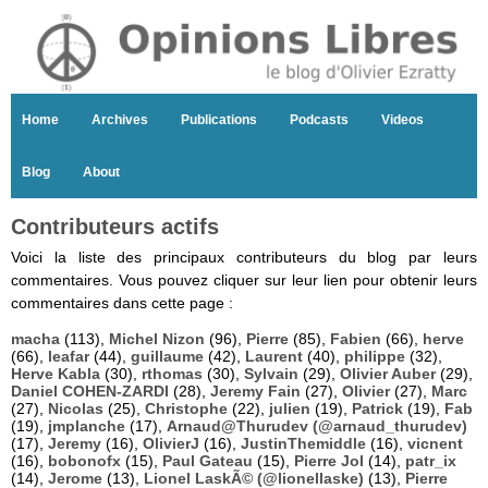
Home
Archives
Publications
Podcasts
Videos
Blog
About
Contributeurs actifs
Voici la liste des principaux contributeurs du blog par leurs
commentaires. Vous pouvez cliquer sur leur lien pour obtenir leurs
commentaires dans cette page :
macha
(113),
Michel Nizon
(96),
Pierre
(85),
Fabien
(66),
herve
(66),
leafar
(44),
guillaume
(42),
Laurent
(40),
philippe
(32),
Herve Kabla
(30),
rthomas
(30),
Sylvain
(29),
Olivier Auber
(29),
Daniel COHEN-ZARDI
(28),
Jeremy Fain
(27),
Olivier
(27),
Marc
(27),
Nicolas
(25),
Christophe
(22),
julien
(19),
Patrick
(19),
Fab
(19),
jmplanche
(17),
Arnaud@Thurudev (@arnaud_thurudev)
(17),
Jeremy
(16),
OlivierJ
(16),
JustinThemiddle
(16),
vicnent
(16),
bobonofx
(15),
Paul Gateau
(15),
Pierre Jol
(14),
patr_ix
(14),
Jerome
(13),
Lionel LaskÃ© (@lionellaske)
(13),
Pierre