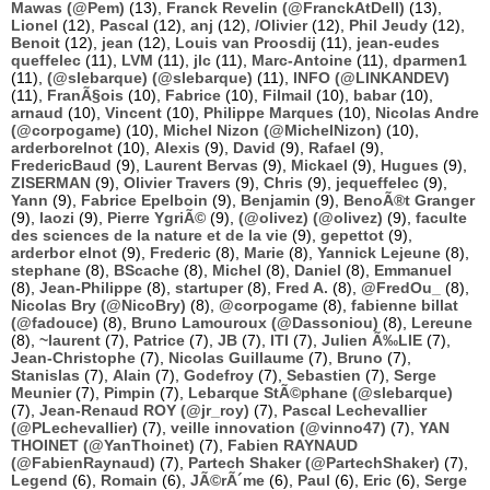
Mawas (@Pem)
(13),
Franck Revelin (@FranckAtDell)
(13),
Lionel
(12),
Pascal
(12),
anj
(12),
/Olivier
(12),
Phil Jeudy
(12),
Benoit
(12),
jean
(12),
Louis van Proosdij
(11),
jean-eudes
queffelec
(11),
LVM
(11),
jlc
(11),
Marc-Antoine
(11),
dparmen1
(11),
(@slebarque) (@slebarque)
(11),
INFO (@LINKANDEV)
(11),
FranÃ§ois
(10),
Fabrice
(10),
Filmail
(10),
babar
(10),
arnaud
(10),
Vincent
(10),
Philippe Marques
(10),
Nicolas Andre
(@corpogame)
(10),
Michel Nizon (@MichelNizon)
(10),
arderborelnot
(10),
Alexis
(9),
David
(9),
Rafael
(9),
FredericBaud
(9),
Laurent Bervas
(9),
Mickael
(9),
Hugues
(9),
ZISERMAN
(9),
Olivier Travers
(9),
Chris
(9),
jequeffelec
(9),
Yann
(9),
Fabrice Epelboin
(9),
Benjamin
(9),
BenoÃ®t Granger
(9),
laozi
(9),
Pierre YgriÃ©
(9),
(@olivez) (@olivez)
(9),
faculte
des sciences de la nature et de la vie
(9),
gepettot
(9),
arderbor elnot
(9),
Frederic
(8),
Marie
(8),
Yannick Lejeune
(8),
stephane
(8),
BScache
(8),
Michel
(8),
Daniel
(8),
Emmanuel
(8),
Jean-Philippe
(8),
startuper
(8),
Fred A.
(8),
@FredOu_
(8),
Nicolas Bry (@NicoBry)
(8),
@corpogame
(8),
fabienne billat
(@fadouce)
(8),
Bruno Lamouroux (@Dassoniou)
(8),
Lereune
(8),
~laurent
(7),
Patrice
(7),
JB
(7),
ITI
(7),
Julien Ã‰LIE
(7),
Jean-Christophe
(7),
Nicolas Guillaume
(7),
Bruno
(7),
Stanislas
(7),
Alain
(7),
Godefroy
(7),
Sebastien
(7),
Serge
Meunier
(7),
Pimpin
(7),
Lebarque StÃ©phane (@slebarque)
(7),
Jean-Renaud ROY (@jr_roy)
(7),
Pascal Lechevallier
(@PLechevallier)
(7),
veille innovation (@vinno47)
(7),
YAN
THOINET (@YanThoinet)
(7),
Fabien RAYNAUD
(@FabienRaynaud)
(7),
Partech Shaker (@PartechShaker)
(7),
Legend
(6),
Romain
(6),
JÃ©rÃ´me
(6),
Paul
(6),
Eric
(6),
Serge