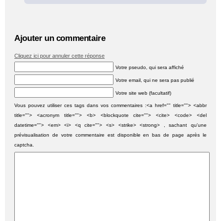
Ajouter un commentaire
Cliquez ici pour annuler cette réponse
Votre pseudo, qui sera affiché
Votre email, qui ne sera pas publié
Votre site web (facultatif)
Vous pouvez utiliser ces tags dans vos commentaires :<a href="" title=""> <abbr
title=""> <acronym title=""> <b> <blockquote cite=""> <cite> <code> <del
datetime=""> <em> <i> <q cite=""> <s> <strike> <strong> , sachant qu'une
prévisualisation de votre commentaire est disponible en bas de page après le
captcha.