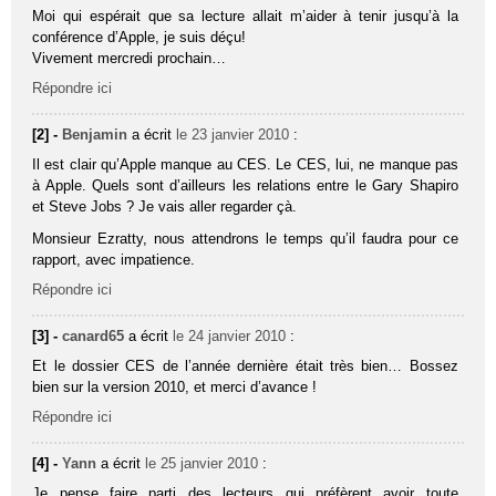
Moi qui espérait que sa lecture allait m’aider à tenir jusqu’à la
conférence d’Apple, je suis déçu!
Vivement mercredi prochain…
Répondre ici
[2] -
Benjamin
a écrit
le 23 janvier 2010
:
Il est clair qu’Apple manque au CES. Le CES, lui, ne manque pas
à Apple. Quels sont d’ailleurs les relations entre le Gary Shapiro
et Steve Jobs ? Je vais aller regarder çà.
Monsieur Ezratty, nous attendrons le temps qu’il faudra pour ce
rapport, avec impatience.
Répondre ici
[3] -
canard65
a écrit
le 24 janvier 2010
:
Et le dossier CES de l’année dernière était très bien… Bossez
bien sur la version 2010, et merci d’avance !
Répondre ici
[4] -
Yann
a écrit
le 25 janvier 2010
:
Je pense faire parti des lecteurs qui préfèrent avoir toute