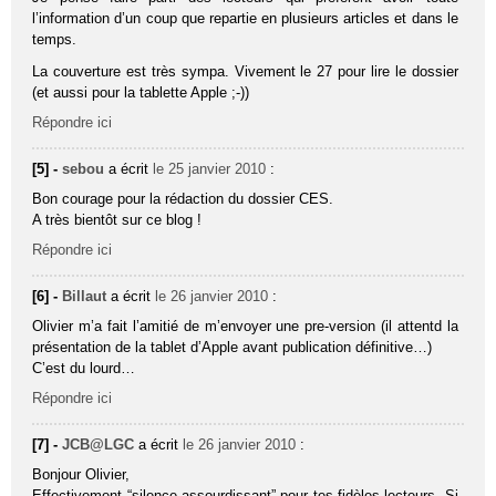
l’information d’un coup que repartie en plusieurs articles et dans le
temps.
La couverture est très sympa. Vivement le 27 pour lire le dossier
(et aussi pour la tablette Apple ;-))
Répondre ici
[5] -
sebou
a écrit
le 25 janvier 2010
:
Bon courage pour la rédaction du dossier CES.
A très bientôt sur ce blog !
Répondre ici
[6] -
Billaut
a écrit
le 26 janvier 2010
:
Olivier m’a fait l’amitié de m’envoyer une pre-version (il attentd la
présentation de la tablet d’Apple avant publication définitive…)
C’est du lourd…
Répondre ici
[7] -
JCB@LGC
a écrit
le 26 janvier 2010
:
Bonjour Olivier,
Effectivement “silence assourdissant” pour tes fidèles lecteurs. Si