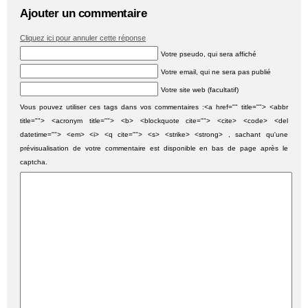
Ajouter un commentaire
Cliquez ici pour annuler cette réponse
Votre pseudo, qui sera affiché
Votre email, qui ne sera pas publié
Votre site web (facultatif)
Vous pouvez utiliser ces tags dans vos commentaires :<a href="" title=""> <abbr
title=""> <acronym title=""> <b> <blockquote cite=""> <cite> <code> <del
datetime=""> <em> <i> <q cite=""> <s> <strike> <strong> , sachant qu'une
prévisualisation de votre commentaire est disponible en bas de page après le
captcha.