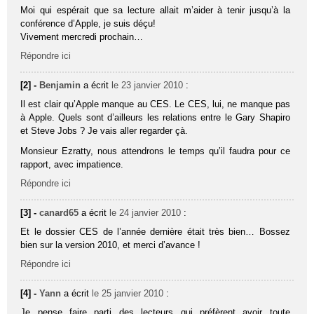
Moi qui espérait que sa lecture allait m’aider à tenir jusqu’à la
conférence d’Apple, je suis déçu!
Vivement mercredi prochain…
Répondre ici
[2] -
Benjamin
a écrit
le 23 janvier 2010
:
Il est clair qu’Apple manque au CES. Le CES, lui, ne manque pas
à Apple. Quels sont d’ailleurs les relations entre le Gary Shapiro
et Steve Jobs ? Je vais aller regarder çà.
Monsieur Ezratty, nous attendrons le temps qu’il faudra pour ce
rapport, avec impatience.
Répondre ici
[3] -
canard65
a écrit
le 24 janvier 2010
:
Et le dossier CES de l’année dernière était très bien… Bossez
bien sur la version 2010, et merci d’avance !
Répondre ici
[4] -
Yann
a écrit
le 25 janvier 2010
:
Je pense faire parti des lecteurs qui préfèrent avoir toute