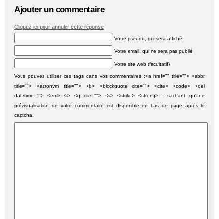
Ajouter un commentaire
Cliquez ici pour annuler cette réponse
Votre pseudo, qui sera affiché
Votre email, qui ne sera pas publié
Votre site web (facultatif)
Vous pouvez utiliser ces tags dans vos commentaires :<a href="" title=""> <abbr
title=""> <acronym title=""> <b> <blockquote cite=""> <cite> <code> <del
datetime=""> <em> <i> <q cite=""> <s> <strike> <strong> , sachant qu'une
prévisualisation de votre commentaire est disponible en bas de page après le
captcha.