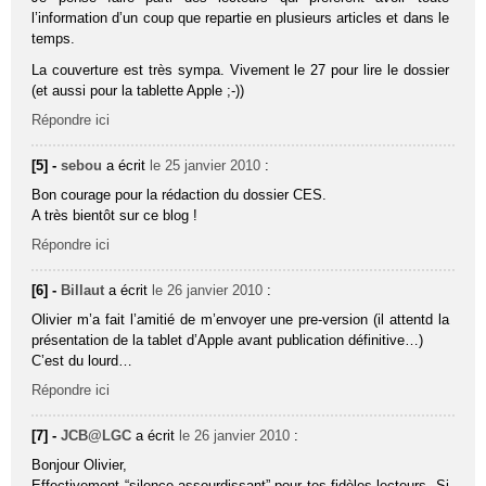
l’information d’un coup que repartie en plusieurs articles et dans le
temps.
La couverture est très sympa. Vivement le 27 pour lire le dossier
(et aussi pour la tablette Apple ;-))
Répondre ici
[5] -
sebou
a écrit
le 25 janvier 2010
:
Bon courage pour la rédaction du dossier CES.
A très bientôt sur ce blog !
Répondre ici
[6] -
Billaut
a écrit
le 26 janvier 2010
:
Olivier m’a fait l’amitié de m’envoyer une pre-version (il attentd la
présentation de la tablet d’Apple avant publication définitive…)
C’est du lourd…
Répondre ici
[7] -
JCB@LGC
a écrit
le 26 janvier 2010
:
Bonjour Olivier,
Effectivement “silence assourdissant” pour tes fidèles lecteurs. Si