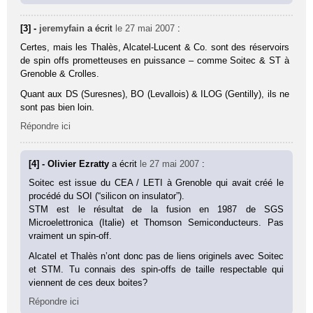
[3] -
jeremyfain
a écrit
le 27 mai 2007
:
Certes, mais les Thalès, Alcatel-Lucent & Co. sont des réservoirs
de spin offs prometteuses en puissance – comme Soitec & ST à
Grenoble & Crolles.
Quant aux DS (Suresnes), BO (Levallois) & ILOG (Gentilly), ils ne
sont pas bien loin.
Répondre ici
[4] - Olivier Ezratty
a écrit
le 27 mai 2007
:
Soitec est issue du CEA / LETI à Grenoble qui avait créé le
procédé du SOI (“silicon on insulator”).
STM est le résultat de la fusion en 1987 de SGS
Microelettronica (Italie) et Thomson Semiconducteurs. Pas
vraiment un spin-off.
Alcatel et Thalès n’ont donc pas de liens originels avec Soitec
et STM. Tu connais des spin-offs de taille respectable qui
viennent de ces deux boites?
Répondre ici