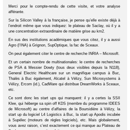
Merci pour le compte-rendu de cette visite, et votre analyse
afférante.
Sur la Silicon Valley à la française, je pense qu’elle existe déjà à
l’endroit même que vous indiquez: le plateau de Saclay, où il y a
une concentration extraordinaire de matière grise au km2.
En sus des institutions académiques que vous citez, il y a aussi
Agro (l’INA) à Grignon, SupOptique, la fac de Sceaux.
On peut également citer le centre de recherche INRIA – Microsoft.
Et un certain nombre de multinationales: le centre de recherches
de PSA & Messier Dowty (tous deux visibles depuis la N118),
General Electric Healthcare sur un magnifique campus à Buc,
Thalès à Buc également, Alcatel à Vélizy, Sun Microsystems à
Vélizy, Ercom (id.), CadWare qui distribue DreamWorks à Sceaux,
etc.
Ce sont donc les start ups qui manquent: il y a certes la SSII
Klee, qui héberge sa spin off KDS (membre du programme IDEES
de Microsoft) au centre d’affaires de la Boursidière à Vélizy, la
start up du logiciel L4 Logistics à Buc, la start up Apodis incubée
à Supélec (moteurs de règles logiciels), etc. Mais globalement,
vous avez raison, c’est exactement ce qui manque au Plateau de