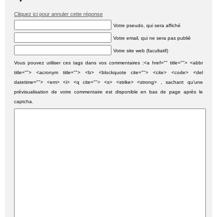
Cliquez ici pour annuler cette réponse
Votre pseudo, qui sera affiché
Votre email, qui ne sera pas publié
Votre site web (facultatif)
Vous pouvez utiliser ces tags dans vos commentaires :<a href="" title=""> <abbr
title=""> <acronym title=""> <b> <blockquote cite=""> <cite> <code> <del
datetime=""> <em> <i> <q cite=""> <s> <strike> <strong> , sachant qu'une
prévisualisation de votre commentaire est disponible en bas de page après le
captcha.