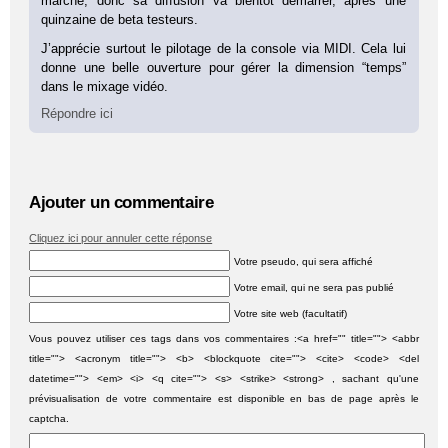
marché, donc sa diffusion va bientôt démarrer, après une
quinzaine de beta testeurs.
J’apprécie surtout le pilotage de la console via MIDI. Cela lui
donne une belle ouverture pour gérer la dimension “temps”
dans le mixage vidéo.
Répondre ici
Ajouter un commentaire
Cliquez ici pour annuler cette réponse
Votre pseudo, qui sera affiché
Votre email, qui ne sera pas publié
Votre site web (facultatif)
Vous pouvez utiliser ces tags dans vos commentaires :<a href="" title=""> <abbr
title=""> <acronym title=""> <b> <blockquote cite=""> <cite> <code> <del
datetime=""> <em> <i> <q cite=""> <s> <strike> <strong> , sachant qu'une
prévisualisation de votre commentaire est disponible en bas de page après le
captcha.