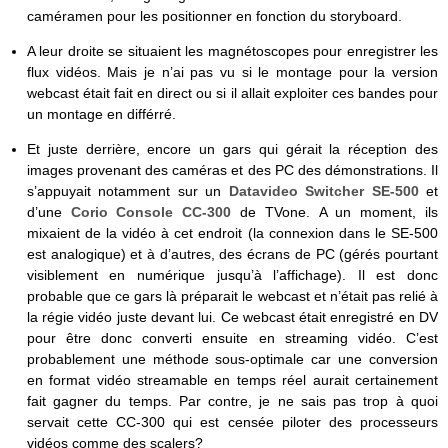
caméramen pour les positionner en fonction du storyboard.
A leur droite se situaient les magnétoscopes pour enregistrer les
flux vidéos. Mais je n’ai pas vu si le montage pour la version
webcast était fait en direct ou si il allait exploiter ces bandes pour
un montage en différré.
Et juste derrière, encore un gars qui gérait la réception des
images provenant des caméras et des PC des démonstrations. Il
s’appuyait notamment sur un
Datavideo Switcher SE-500
et
d’une
Corio Console CC-300
de TVone. A un moment, ils
mixaient de la vidéo à cet endroit (la connexion dans le SE-500
est analogique) et à d’autres, des écrans de PC (gérés pourtant
visiblement en numérique jusqu’à l’affichage). Il est donc
probable que ce gars là préparait le webcast et n’était pas relié à
la régie vidéo juste devant lui. Ce webcast était enregistré en DV
pour être donc converti ensuite en streaming vidéo. C’est
probablement une méthode sous-optimale car une conversion
en format vidéo streamable en temps réel aurait certainement
fait gagner du temps. Par contre, je ne sais pas trop à quoi
servait cette CC-300 qui est censée piloter des processeurs
vidéos comme des scalers?