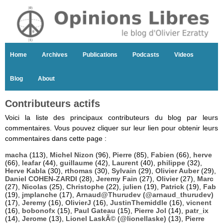
Home
Archives
Publications
Podcasts
Videos
Blog
About
Contributeurs actifs
Voici la liste des principaux contributeurs du blog par leurs
commentaires. Vous pouvez cliquer sur leur lien pour obtenir leurs
commentaires dans cette page :
macha
(113),
Michel Nizon
(96),
Pierre
(85),
Fabien
(66),
herve
(66),
leafar
(44),
guillaume
(42),
Laurent
(40),
philippe
(32),
Herve Kabla
(30),
rthomas
(30),
Sylvain
(29),
Olivier Auber
(29),
Daniel COHEN-ZARDI
(28),
Jeremy Fain
(27),
Olivier
(27),
Marc
(27),
Nicolas
(25),
Christophe
(22),
julien
(19),
Patrick
(19),
Fab
(19),
jmplanche
(17),
Arnaud@Thurudev (@arnaud_thurudev)
(17),
Jeremy
(16),
OlivierJ
(16),
JustinThemiddle
(16),
vicnent
(16),
bobonofx
(15),
Paul Gateau
(15),
Pierre Jol
(14),
patr_ix
(14),
Jerome
(13),
Lionel LaskÃ© (@lionellaske)
(13),
Pierre