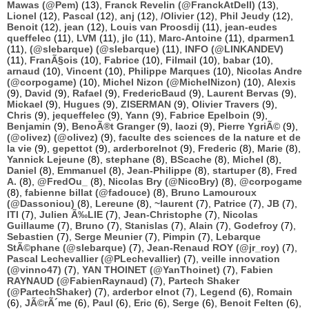
Mawas (@Pem)
(13),
Franck Revelin (@FranckAtDell)
(13),
Lionel
(12),
Pascal
(12),
anj
(12),
/Olivier
(12),
Phil Jeudy
(12),
Benoit
(12),
jean
(12),
Louis van Proosdij
(11),
jean-eudes
queffelec
(11),
LVM
(11),
jlc
(11),
Marc-Antoine
(11),
dparmen1
(11),
(@slebarque) (@slebarque)
(11),
INFO (@LINKANDEV)
(11),
FranÃ§ois
(10),
Fabrice
(10),
Filmail
(10),
babar
(10),
arnaud
(10),
Vincent
(10),
Philippe Marques
(10),
Nicolas Andre
(@corpogame)
(10),
Michel Nizon (@MichelNizon)
(10),
Alexis
(9),
David
(9),
Rafael
(9),
FredericBaud
(9),
Laurent Bervas
(9),
Mickael
(9),
Hugues
(9),
ZISERMAN
(9),
Olivier Travers
(9),
Chris
(9),
jequeffelec
(9),
Yann
(9),
Fabrice Epelboin
(9),
Benjamin
(9),
BenoÃ®t Granger
(9),
laozi
(9),
Pierre YgriÃ©
(9),
(@olivez) (@olivez)
(9),
faculte des sciences de la nature et de
la vie
(9),
gepettot
(9),
arderborelnot
(9),
Frederic
(8),
Marie
(8),
Yannick Lejeune
(8),
stephane
(8),
BScache
(8),
Michel
(8),
Daniel
(8),
Emmanuel
(8),
Jean-Philippe
(8),
startuper
(8),
Fred
A.
(8),
@FredOu_
(8),
Nicolas Bry (@NicoBry)
(8),
@corpogame
(8),
fabienne billat (@fadouce)
(8),
Bruno Lamouroux
(@Dassoniou)
(8),
Lereune
(8),
~laurent
(7),
Patrice
(7),
JB
(7),
ITI
(7),
Julien Ã‰LIE
(7),
Jean-Christophe
(7),
Nicolas
Guillaume
(7),
Bruno
(7),
Stanislas
(7),
Alain
(7),
Godefroy
(7),
Sebastien
(7),
Serge Meunier
(7),
Pimpin
(7),
Lebarque
StÃ©phane (@slebarque)
(7),
Jean-Renaud ROY (@jr_roy)
(7),
Pascal Lechevallier (@PLechevallier)
(7),
veille innovation
(@vinno47)
(7),
YAN THOINET (@YanThoinet)
(7),
Fabien
RAYNAUD (@FabienRaynaud)
(7),
Partech Shaker
(@PartechShaker)
(7),
arderbor elnot
(7),
Legend
(6),
Romain
(6),
JÃ©rÃ´me
(6),
Paul
(6),
Eric
(6),
Serge
(6),
Benoit Felten
(6),