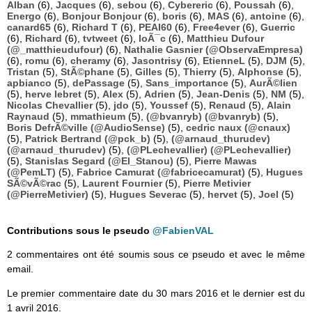
Alban
(6),
Jacques
(6),
sebou
(6),
Cybereric
(6),
Poussah
(6),
Energo
(6),
Bonjour Bonjour
(6),
boris
(6),
MAS
(6),
antoine
(6),
canard65
(6),
Richard T
(6),
PEAI60
(6),
Free4ever
(6),
Guerric
(6),
Richard
(6),
tvtweet
(6),
loÃ¯c
(6),
Matthieu Dufour
(@_matthieudufour)
(6),
Nathalie Gasnier (@ObservaEmpresa)
(6),
romu
(6),
cheramy
(6),
Jasontrisy
(6),
EtienneL
(5),
DJM
(5),
Tristan
(5),
StÃ©phane
(5),
Gilles
(5),
Thierry
(5),
Alphonse
(5),
apbianco
(5),
dePassage
(5),
Sans_importance
(5),
AurÃ©lien
(5),
herve lebret
(5),
Alex
(5),
Adrien
(5),
Jean-Denis
(5),
NM
(5),
Nicolas Chevallier
(5),
jdo
(5),
Youssef
(5),
Renaud
(5),
Alain
Raynaud
(5),
mmathieum
(5),
(@bvanryb) (@bvanryb)
(5),
Boris DefrÃ©ville (@AudioSense)
(5),
cedric naux (@cnaux)
(5),
Patrick Bertrand (@pck_b)
(5),
(@arnaud_thurudev)
(@arnaud_thurudev)
(5),
(@PLechevallier) (@PLechevallier)
(5),
Stanislas Segard (@El_Stanou)
(5),
Pierre Mawas
(@PemLT)
(5),
Fabrice Camurat (@fabricecamurat)
(5),
Hugues
SÃ©vÃ©rac
(5),
Laurent Fournier
(5),
Pierre Metivier
(@PierreMetivier)
(5),
Hugues Severac
(5),
hervet
(5),
Joel
(5)
Contributions sous le pseudo
@FabienVAL
2 commentaires ont été soumis sous ce pseudo et avec le même
email.
Le premier commentaire date du 30 mars 2016 et le dernier est du
1 avril 2016.