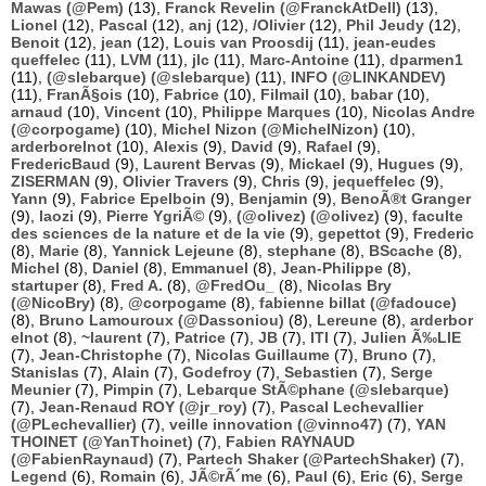
Mawas (@Pem)
(13),
Franck Revelin (@FranckAtDell)
(13),
Lionel
(12),
Pascal
(12),
anj
(12),
/Olivier
(12),
Phil Jeudy
(12),
Benoit
(12),
jean
(12),
Louis van Proosdij
(11),
jean-eudes
queffelec
(11),
LVM
(11),
jlc
(11),
Marc-Antoine
(11),
dparmen1
(11),
(@slebarque) (@slebarque)
(11),
INFO (@LINKANDEV)
(11),
FranÃ§ois
(10),
Fabrice
(10),
Filmail
(10),
babar
(10),
arnaud
(10),
Vincent
(10),
Philippe Marques
(10),
Nicolas Andre
(@corpogame)
(10),
Michel Nizon (@MichelNizon)
(10),
arderborelnot
(10),
Alexis
(9),
David
(9),
Rafael
(9),
FredericBaud
(9),
Laurent Bervas
(9),
Mickael
(9),
Hugues
(9),
ZISERMAN
(9),
Olivier Travers
(9),
Chris
(9),
jequeffelec
(9),
Yann
(9),
Fabrice Epelboin
(9),
Benjamin
(9),
BenoÃ®t Granger
(9),
laozi
(9),
Pierre YgriÃ©
(9),
(@olivez) (@olivez)
(9),
faculte
des sciences de la nature et de la vie
(9),
gepettot
(9),
Frederic
(8),
Marie
(8),
Yannick Lejeune
(8),
stephane
(8),
BScache
(8),
Michel
(8),
Daniel
(8),
Emmanuel
(8),
Jean-Philippe
(8),
startuper
(8),
Fred A.
(8),
@FredOu_
(8),
Nicolas Bry
(@NicoBry)
(8),
@corpogame
(8),
fabienne billat (@fadouce)
(8),
Bruno Lamouroux (@Dassoniou)
(8),
Lereune
(8),
arderbor
elnot
(8),
~laurent
(7),
Patrice
(7),
JB
(7),
ITI
(7),
Julien Ã‰LIE
(7),
Jean-Christophe
(7),
Nicolas Guillaume
(7),
Bruno
(7),
Stanislas
(7),
Alain
(7),
Godefroy
(7),
Sebastien
(7),
Serge
Meunier
(7),
Pimpin
(7),
Lebarque StÃ©phane (@slebarque)
(7),
Jean-Renaud ROY (@jr_roy)
(7),
Pascal Lechevallier
(@PLechevallier)
(7),
veille innovation (@vinno47)
(7),
YAN
THOINET (@YanThoinet)
(7),
Fabien RAYNAUD
(@FabienRaynaud)
(7),
Partech Shaker (@PartechShaker)
(7),
Legend
(6),
Romain
(6),
JÃ©rÃ´me
(6),
Paul
(6),
Eric
(6),
Serge