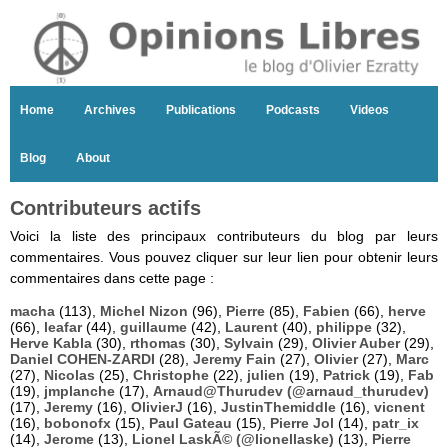
Home
Archives
Publications
Podcasts
Videos
Blog
About
Contributeurs actifs
Voici la liste des principaux contributeurs du blog par leurs
commentaires. Vous pouvez cliquer sur leur lien pour obtenir leurs
commentaires dans cette page :
macha
(113),
Michel Nizon
(96),
Pierre
(85),
Fabien
(66),
herve
(66),
leafar
(44),
guillaume
(42),
Laurent
(40),
philippe
(32),
Herve Kabla
(30),
rthomas
(30),
Sylvain
(29),
Olivier Auber
(29),
Daniel COHEN-ZARDI
(28),
Jeremy Fain
(27),
Olivier
(27),
Marc
(27),
Nicolas
(25),
Christophe
(22),
julien
(19),
Patrick
(19),
Fab
(19),
jmplanche
(17),
Arnaud@Thurudev (@arnaud_thurudev)
(17),
Jeremy
(16),
OlivierJ
(16),
JustinThemiddle
(16),
vicnent
(16),
bobonofx
(15),
Paul Gateau
(15),
Pierre Jol
(14),
patr_ix
(14),
Jerome
(13),
Lionel LaskÃ© (@lionellaske)
(13),
Pierre