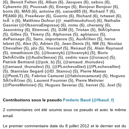
(6),
Benoit Felten
(6),
Alban
(6),
Jacques
(6),
sebou
(6),
Cybereric
(6),
Poussah
(6),
Energo
(6),
Bonjour Bonjour
(6),
boris
(6),
MAS
(6),
antoine
(6),
canard65
(6),
Richard T
(6),
PEAI60
(6),
Free4ever
(6),
Guerric
(6),
Richard
(6),
tvtweet
(6),
loÃ¯c
(6),
Matthieu Dufour (@_matthieudufour)
(6),
Nathalie
Gasnier (@ObservaEmpresa)
(6),
romu
(6),
cheramy
(6),
Jasontrisy
(6),
EtienneL
(5),
DJM
(5),
Tristan
(5),
StÃ©phane
(5),
Gilles
(5),
Thierry
(5),
Alphonse
(5),
apbianco
(5),
dePassage
(5),
Sans_importance
(5),
AurÃ©lien
(5),
herve
lebret
(5),
Alex
(5),
Adrien
(5),
Jean-Denis
(5),
NM
(5),
Nicolas
Chevallier
(5),
jdo
(5),
Youssef
(5),
Renaud
(5),
Alain Raynaud
(5),
mmathieum
(5),
(@bvanryb) (@bvanryb)
(5),
Boris
DefrÃ©ville (@AudioSense)
(5),
cedric naux (@cnaux)
(5),
Patrick Bertrand (@pck_b)
(5),
(@arnaud_thurudev)
(@arnaud_thurudev)
(5),
(@PLechevallier) (@PLechevallier)
(5),
Stanislas Segard (@El_Stanou)
(5),
Pierre Mawas
(@PemLT)
(5),
Fabrice Camurat (@fabricecamurat)
(5),
Hugues
SÃ©vÃ©rac
(5),
Laurent Fournier
(5),
Pierre Metivier
(@PierreMetivier)
(5),
Hugues Severac
(5),
hervet
(5),
Joel
(5)
Contributions sous le pseudo
Frederic Baud (@fbaud_f)
2 commentaires ont été soumis sous ce pseudo et avec le même
email.
Le premier commentaire date du 8 juillet 2012 et le dernier est du