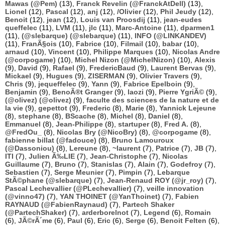
Mawas (@Pem)
(13),
Franck Revelin (@FranckAtDell)
(13),
Lionel
(12),
Pascal
(12),
anj
(12),
/Olivier
(12),
Phil Jeudy
(12),
Benoit
(12),
jean
(12),
Louis van Proosdij
(11),
jean-eudes
queffelec
(11),
LVM
(11),
jlc
(11),
Marc-Antoine
(11),
dparmen1
(11),
(@slebarque) (@slebarque)
(11),
INFO (@LINKANDEV)
(11),
FranÃ§ois
(10),
Fabrice
(10),
Filmail
(10),
babar
(10),
arnaud
(10),
Vincent
(10),
Philippe Marques
(10),
Nicolas Andre
(@corpogame)
(10),
Michel Nizon (@MichelNizon)
(10),
Alexis
(9),
David
(9),
Rafael
(9),
FredericBaud
(9),
Laurent Bervas
(9),
Mickael
(9),
Hugues
(9),
ZISERMAN
(9),
Olivier Travers
(9),
Chris
(9),
jequeffelec
(9),
Yann
(9),
Fabrice Epelboin
(9),
Benjamin
(9),
BenoÃ®t Granger
(9),
laozi
(9),
Pierre YgriÃ©
(9),
(@olivez) (@olivez)
(9),
faculte des sciences de la nature et de
la vie
(9),
gepettot
(9),
Frederic
(8),
Marie
(8),
Yannick Lejeune
(8),
stephane
(8),
BScache
(8),
Michel
(8),
Daniel
(8),
Emmanuel
(8),
Jean-Philippe
(8),
startuper
(8),
Fred A.
(8),
@FredOu_
(8),
Nicolas Bry (@NicoBry)
(8),
@corpogame
(8),
fabienne billat (@fadouce)
(8),
Bruno Lamouroux
(@Dassoniou)
(8),
Lereune
(8),
~laurent
(7),
Patrice
(7),
JB
(7),
ITI
(7),
Julien Ã‰LIE
(7),
Jean-Christophe
(7),
Nicolas
Guillaume
(7),
Bruno
(7),
Stanislas
(7),
Alain
(7),
Godefroy
(7),
Sebastien
(7),
Serge Meunier
(7),
Pimpin
(7),
Lebarque
StÃ©phane (@slebarque)
(7),
Jean-Renaud ROY (@jr_roy)
(7),
Pascal Lechevallier (@PLechevallier)
(7),
veille innovation
(@vinno47)
(7),
YAN THOINET (@YanThoinet)
(7),
Fabien
RAYNAUD (@FabienRaynaud)
(7),
Partech Shaker
(@PartechShaker)
(7),
arderborelnot
(7),
Legend
(6),
Romain
(6),
JÃ©rÃ´me
(6),
Paul
(6),
Eric
(6),
Serge
(6),
Benoit Felten
(6),