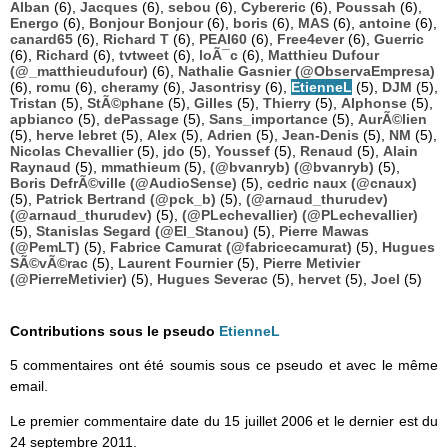
Alban
(6),
Jacques
(6),
sebou
(6),
Cybereric
(6),
Poussah
(6),
Energo
(6),
Bonjour Bonjour
(6),
boris
(6),
MAS
(6),
antoine
(6),
canard65
(6),
Richard T
(6),
PEAI60
(6),
Free4ever
(6),
Guerric
(6),
Richard
(6),
tvtweet
(6),
loÃ¯c
(6),
Matthieu Dufour
(@_matthieudufour)
(6),
Nathalie Gasnier (@ObservaEmpresa)
(6),
romu
(6),
cheramy
(6),
Jasontrisy
(6),
EtienneL
(5),
DJM
(5),
Tristan
(5),
StÃ©phane
(5),
Gilles
(5),
Thierry
(5),
Alphonse
(5),
apbianco
(5),
dePassage
(5),
Sans_importance
(5),
AurÃ©lien
(5),
herve lebret
(5),
Alex
(5),
Adrien
(5),
Jean-Denis
(5),
NM
(5),
Nicolas Chevallier
(5),
jdo
(5),
Youssef
(5),
Renaud
(5),
Alain
Raynaud
(5),
mmathieum
(5),
(@bvanryb) (@bvanryb)
(5),
Boris DefrÃ©ville (@AudioSense)
(5),
cedric naux (@cnaux)
(5),
Patrick Bertrand (@pck_b)
(5),
(@arnaud_thurudev)
(@arnaud_thurudev)
(5),
(@PLechevallier) (@PLechevallier)
(5),
Stanislas Segard (@El_Stanou)
(5),
Pierre Mawas
(@PemLT)
(5),
Fabrice Camurat (@fabricecamurat)
(5),
Hugues
SÃ©vÃ©rac
(5),
Laurent Fournier
(5),
Pierre Metivier
(@PierreMetivier)
(5),
Hugues Severac
(5),
hervet
(5),
Joel
(5)
Contributions sous le pseudo
EtienneL
5 commentaires ont été soumis sous ce pseudo et avec le même
email.
Le premier commentaire date du 15 juillet 2006 et le dernier est du
24 septembre 2011.