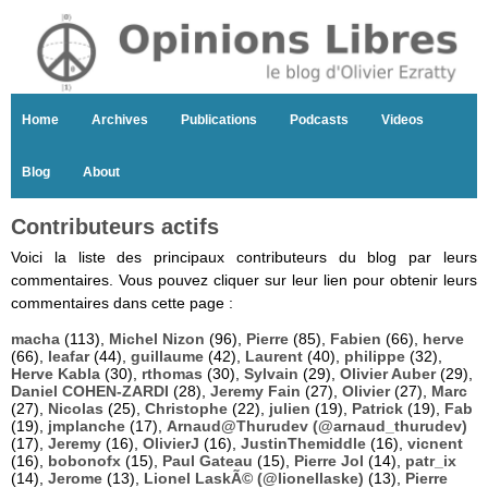
Home
Archives
Publications
Podcasts
Videos
Blog
About
Contributeurs actifs
Voici la liste des principaux contributeurs du blog par leurs
commentaires. Vous pouvez cliquer sur leur lien pour obtenir leurs
commentaires dans cette page :
macha
(113),
Michel Nizon
(96),
Pierre
(85),
Fabien
(66),
herve
(66),
leafar
(44),
guillaume
(42),
Laurent
(40),
philippe
(32),
Herve Kabla
(30),
rthomas
(30),
Sylvain
(29),
Olivier Auber
(29),
Daniel COHEN-ZARDI
(28),
Jeremy Fain
(27),
Olivier
(27),
Marc
(27),
Nicolas
(25),
Christophe
(22),
julien
(19),
Patrick
(19),
Fab
(19),
jmplanche
(17),
Arnaud@Thurudev (@arnaud_thurudev)
(17),
Jeremy
(16),
OlivierJ
(16),
JustinThemiddle
(16),
vicnent
(16),
bobonofx
(15),
Paul Gateau
(15),
Pierre Jol
(14),
patr_ix
(14),
Jerome
(13),
Lionel LaskÃ© (@lionellaske)
(13),
Pierre