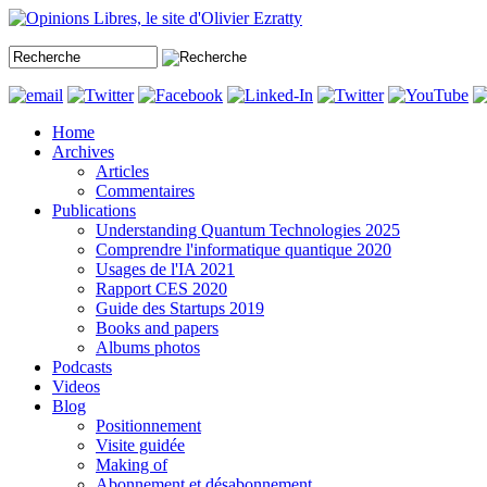
Home
Archives
Articles
Commentaires
Publications
Understanding Quantum Technologies 2025
Comprendre l'informatique quantique 2020
Usages de l'IA 2021
Rapport CES 2020
Guide des Startups 2019
Books and papers
Albums photos
Podcasts
Videos
Blog
Positionnement
Visite guidée
Making of
Abonnement et désabonnement