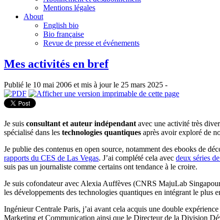
Mentions légales
About
English bio
Bio française
Revue de presse et événements
Mes activités en bref
Publié le 10 mai 2006 et mis à jour le 25 mars 2025 -
Je suis
consultant et auteur indépendant
avec une activité très diver
spécialisé dans les
technologies quantiques
après avoir exploré de no
Je publie des contenus en open source, notamment des ebooks de dé
rapports du CES de Las Vegas
. J’ai complété cela avec
deux séries de
suis pas un journaliste comme certains ont tendance à le croire.
Je suis cofondateur avec Alexia Auffèves (CNRS MajuLab Singapo
les développements des technologies quantiques en intégrant le plus e
Ingénieur Centrale Paris, j’ai avant cela acquis une double expérience
Marketing et Communication ainsi que le Directeur de la Division Dév