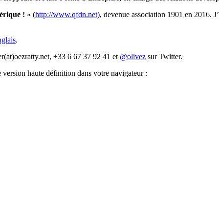
rique !
» (
http://www.qfdn.net
), devenue association 1901 en 2016. J’
nglais
.
ier(at)oezratty.net, +33 6 67 37 92 41 et
@olivez
sur Twitter.
 version haute définition dans votre navigateur :