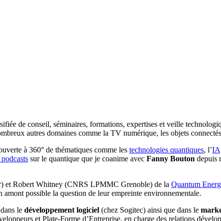
sifiée de conseil, séminaires, formations, expertises et veille technologi
mbreux autres domaines comme la TV numérique, les objets connectés, les
couverte à 360° de thématiques comme les
technologies quantiques
, l’
IA
 podcasts
sur le quantique que je coanime avec
Fanny Bouton
depuis 
ur) et Robert Whitney (CNRS LPMMC Grenoble) de la
Quantum Energy 
n amont possible la question de leur empreinte environnementale.
 dans le
développement
logiciel
(chez Sogitec) ainsi que dans le
marke
eloppeurs et Plate-Forme d’Entreprise, en charge des relations développ