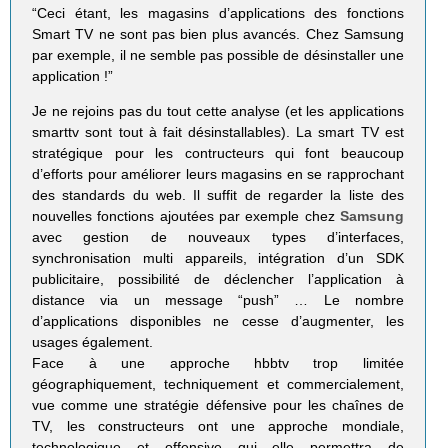
“Ceci étant, les maga­sins d’applications des fonc­tions
Smart TV ne sont pas bien plus avan­cés. Chez Sam­sung
par exemple, il ne semble pas pos­sible de dés­ins­tal­ler une
application !”
Je ne rejoins pas du tout cette analyse (et les applications
smarttv sont tout à fait désinstallables). La smart TV est
stratégique pour les contructeurs qui font beaucoup
d’efforts pour améliorer leurs magasins en se rapprochant
des standards du web. Il suffit de regarder la liste des
nouvelles fonctions ajoutées par exemple chez
Samsung
avec gestion de nouveaux types d’interfaces,
synchronisation multi appareils, intégration d’un SDK
publicitaire, possibilité de déclencher l’application à
distance via un message “push” … Le nombre
d’applications disponibles ne cesse d’augmenter, les
usages également.
Face à une approche hbbtv trop limitée
géographiquement, techniquement et commercialement,
vue comme une stratégie défensive pour les chaînes de
TV, les constructeurs ont une approche mondiale,
technologique et offensive qui elle permettra de