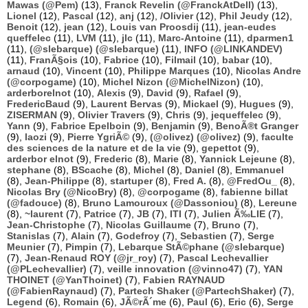
Mawas (@Pem)
(13),
Franck Revelin (@FranckAtDell)
(13),
Lionel
(12),
Pascal
(12),
anj
(12),
/Olivier
(12),
Phil Jeudy
(12),
Benoit
(12),
jean
(12),
Louis van Proosdij
(11),
jean-eudes
queffelec
(11),
LVM
(11),
jlc
(11),
Marc-Antoine
(11),
dparmen1
(11),
(@slebarque) (@slebarque)
(11),
INFO (@LINKANDEV)
(11),
FranÃ§ois
(10),
Fabrice
(10),
Filmail
(10),
babar
(10),
arnaud
(10),
Vincent
(10),
Philippe Marques
(10),
Nicolas Andre
(@corpogame)
(10),
Michel Nizon (@MichelNizon)
(10),
arderborelnot
(10),
Alexis
(9),
David
(9),
Rafael
(9),
FredericBaud
(9),
Laurent Bervas
(9),
Mickael
(9),
Hugues
(9),
ZISERMAN
(9),
Olivier Travers
(9),
Chris
(9),
jequeffelec
(9),
Yann
(9),
Fabrice Epelboin
(9),
Benjamin
(9),
BenoÃ®t Granger
(9),
laozi
(9),
Pierre YgriÃ©
(9),
(@olivez) (@olivez)
(9),
faculte
des sciences de la nature et de la vie
(9),
gepettot
(9),
arderbor elnot
(9),
Frederic
(8),
Marie
(8),
Yannick Lejeune
(8),
stephane
(8),
BScache
(8),
Michel
(8),
Daniel
(8),
Emmanuel
(8),
Jean-Philippe
(8),
startuper
(8),
Fred A.
(8),
@FredOu_
(8),
Nicolas Bry (@NicoBry)
(8),
@corpogame
(8),
fabienne billat
(@fadouce)
(8),
Bruno Lamouroux (@Dassoniou)
(8),
Lereune
(8),
~laurent
(7),
Patrice
(7),
JB
(7),
ITI
(7),
Julien Ã‰LIE
(7),
Jean-Christophe
(7),
Nicolas Guillaume
(7),
Bruno
(7),
Stanislas
(7),
Alain
(7),
Godefroy
(7),
Sebastien
(7),
Serge
Meunier
(7),
Pimpin
(7),
Lebarque StÃ©phane (@slebarque)
(7),
Jean-Renaud ROY (@jr_roy)
(7),
Pascal Lechevallier
(@PLechevallier)
(7),
veille innovation (@vinno47)
(7),
YAN
THOINET (@YanThoinet)
(7),
Fabien RAYNAUD
(@FabienRaynaud)
(7),
Partech Shaker (@PartechShaker)
(7),
Legend
(6),
Romain
(6),
JÃ©rÃ´me
(6),
Paul
(6),
Eric
(6),
Serge