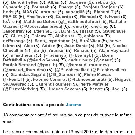
(6),
Benoit Felten
(6),
Alban
(6),
Jacques
(6),
sebou
(6),
Cybereric
(6),
Poussah
(6),
Energo
(6),
Bonjour Bonjour
(6),
boris
(6),
MAS
(6),
antoine
(6),
canard65
(6),
Richard T
(6),
PEAI60
(6),
Free4ever
(6),
Guerric
(6),
Richard
(6),
tvtweet
(6),
loÃ¯c
(6),
Matthieu Dufour (@_matthieudufour)
(6),
Nathalie
Gasnier (@ObservaEmpresa)
(6),
romu
(6),
cheramy
(6),
Jasontrisy
(6),
EtienneL
(5),
DJM
(5),
Tristan
(5),
StÃ©phane
(5),
Gilles
(5),
Thierry
(5),
Alphonse
(5),
apbianco
(5),
dePassage
(5),
Sans_importance
(5),
AurÃ©lien
(5),
herve
lebret
(5),
Alex
(5),
Adrien
(5),
Jean-Denis
(5),
NM
(5),
Nicolas
Chevallier
(5),
jdo
(5),
Youssef
(5),
Renaud
(5),
Alain Raynaud
(5),
mmathieum
(5),
(@bvanryb) (@bvanryb)
(5),
Boris
DefrÃ©ville (@AudioSense)
(5),
cedric naux (@cnaux)
(5),
Patrick Bertrand (@pck_b)
(5),
(@arnaud_thurudev)
(@arnaud_thurudev)
(5),
(@PLechevallier) (@PLechevallier)
(5),
Stanislas Segard (@El_Stanou)
(5),
Pierre Mawas
(@PemLT)
(5),
Fabrice Camurat (@fabricecamurat)
(5),
Hugues
SÃ©vÃ©rac
(5),
Laurent Fournier
(5),
Pierre Metivier
(@PierreMetivier)
(5),
Hugues Severac
(5),
hervet
(5),
Joel
(5)
Contributions sous le pseudo
Jerome
13 commentaires ont été soumis sous ce pseudo et avec le même
email.
Le premier commentaire date du 13 avril 2007 et le dernier est du