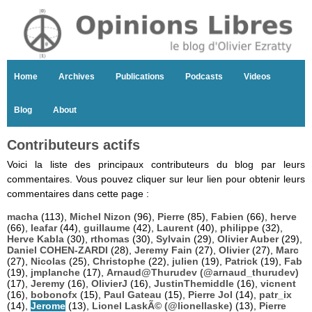
Home
Archives
Publications
Podcasts
Videos
Blog
About
Contributeurs actifs
Voici la liste des principaux contributeurs du blog par leurs
commentaires. Vous pouvez cliquer sur leur lien pour obtenir leurs
commentaires dans cette page :
macha
(113),
Michel Nizon
(96),
Pierre
(85),
Fabien
(66),
herve
(66),
leafar
(44),
guillaume
(42),
Laurent
(40),
philippe
(32),
Herve Kabla
(30),
rthomas
(30),
Sylvain
(29),
Olivier Auber
(29),
Daniel COHEN-ZARDI
(28),
Jeremy Fain
(27),
Olivier
(27),
Marc
(27),
Nicolas
(25),
Christophe
(22),
julien
(19),
Patrick
(19),
Fab
(19),
jmplanche
(17),
Arnaud@Thurudev (@arnaud_thurudev)
(17),
Jeremy
(16),
OlivierJ
(16),
JustinThemiddle
(16),
vicnent
(16),
bobonofx
(15),
Paul Gateau
(15),
Pierre Jol
(14),
patr_ix
(14),
Jerome
(13),
Lionel LaskÃ© (@lionellaske)
(13),
Pierre