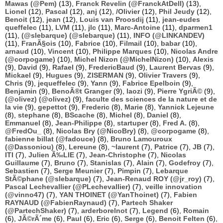
Mawas (@Pem)
(13),
Franck Revelin (@FranckAtDell)
(13),
Lionel
(12),
Pascal
(12),
anj
(12),
/Olivier
(12),
Phil Jeudy
(12),
Benoit
(12),
jean
(12),
Louis van Proosdij
(11),
jean-eudes
queffelec
(11),
LVM
(11),
jlc
(11),
Marc-Antoine
(11),
dparmen1
(11),
(@slebarque) (@slebarque)
(11),
INFO (@LINKANDEV)
(11),
FranÃ§ois
(10),
Fabrice
(10),
Filmail
(10),
babar
(10),
arnaud
(10),
Vincent
(10),
Philippe Marques
(10),
Nicolas Andre
(@corpogame)
(10),
Michel Nizon (@MichelNizon)
(10),
Alexis
(9),
David
(9),
Rafael
(9),
FredericBaud
(9),
Laurent Bervas
(9),
Mickael
(9),
Hugues
(9),
ZISERMAN
(9),
Olivier Travers
(9),
Chris
(9),
jequeffelec
(9),
Yann
(9),
Fabrice Epelboin
(9),
Benjamin
(9),
BenoÃ®t Granger
(9),
laozi
(9),
Pierre YgriÃ©
(9),
(@olivez) (@olivez)
(9),
faculte des sciences de la nature et de
la vie
(9),
gepettot
(9),
Frederic
(8),
Marie
(8),
Yannick Lejeune
(8),
stephane
(8),
BScache
(8),
Michel
(8),
Daniel
(8),
Emmanuel
(8),
Jean-Philippe
(8),
startuper
(8),
Fred A.
(8),
@FredOu_
(8),
Nicolas Bry (@NicoBry)
(8),
@corpogame
(8),
fabienne billat (@fadouce)
(8),
Bruno Lamouroux
(@Dassoniou)
(8),
Lereune
(8),
~laurent
(7),
Patrice
(7),
JB
(7),
ITI
(7),
Julien Ã‰LIE
(7),
Jean-Christophe
(7),
Nicolas
Guillaume
(7),
Bruno
(7),
Stanislas
(7),
Alain
(7),
Godefroy
(7),
Sebastien
(7),
Serge Meunier
(7),
Pimpin
(7),
Lebarque
StÃ©phane (@slebarque)
(7),
Jean-Renaud ROY (@jr_roy)
(7),
Pascal Lechevallier (@PLechevallier)
(7),
veille innovation
(@vinno47)
(7),
YAN THOINET (@YanThoinet)
(7),
Fabien
RAYNAUD (@FabienRaynaud)
(7),
Partech Shaker
(@PartechShaker)
(7),
arderborelnot
(7),
Legend
(6),
Romain
(6),
JÃ©rÃ´me
(6),
Paul
(6),
Eric
(6),
Serge
(6),
Benoit Felten
(6),