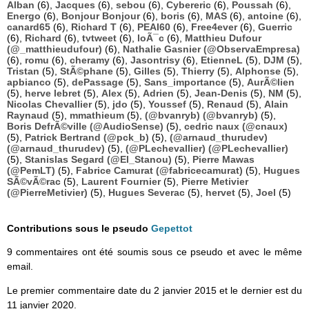
Alban
(6),
Jacques
(6),
sebou
(6),
Cybereric
(6),
Poussah
(6),
Energo
(6),
Bonjour Bonjour
(6),
boris
(6),
MAS
(6),
antoine
(6),
canard65
(6),
Richard T
(6),
PEAI60
(6),
Free4ever
(6),
Guerric
(6),
Richard
(6),
tvtweet
(6),
loÃ¯c
(6),
Matthieu Dufour
(@_matthieudufour)
(6),
Nathalie Gasnier (@ObservaEmpresa)
(6),
romu
(6),
cheramy
(6),
Jasontrisy
(6),
EtienneL
(5),
DJM
(5),
Tristan
(5),
StÃ©phane
(5),
Gilles
(5),
Thierry
(5),
Alphonse
(5),
apbianco
(5),
dePassage
(5),
Sans_importance
(5),
AurÃ©lien
(5),
herve lebret
(5),
Alex
(5),
Adrien
(5),
Jean-Denis
(5),
NM
(5),
Nicolas Chevallier
(5),
jdo
(5),
Youssef
(5),
Renaud
(5),
Alain
Raynaud
(5),
mmathieum
(5),
(@bvanryb) (@bvanryb)
(5),
Boris DefrÃ©ville (@AudioSense)
(5),
cedric naux (@cnaux)
(5),
Patrick Bertrand (@pck_b)
(5),
(@arnaud_thurudev)
(@arnaud_thurudev)
(5),
(@PLechevallier) (@PLechevallier)
(5),
Stanislas Segard (@El_Stanou)
(5),
Pierre Mawas
(@PemLT)
(5),
Fabrice Camurat (@fabricecamurat)
(5),
Hugues
SÃ©vÃ©rac
(5),
Laurent Fournier
(5),
Pierre Metivier
(@PierreMetivier)
(5),
Hugues Severac
(5),
hervet
(5),
Joel
(5)
Contributions sous le pseudo
Gepettot
9 commentaires ont été soumis sous ce pseudo et avec le même
email.
Le premier commentaire date du 2 janvier 2015 et le dernier est du
11 janvier 2020.