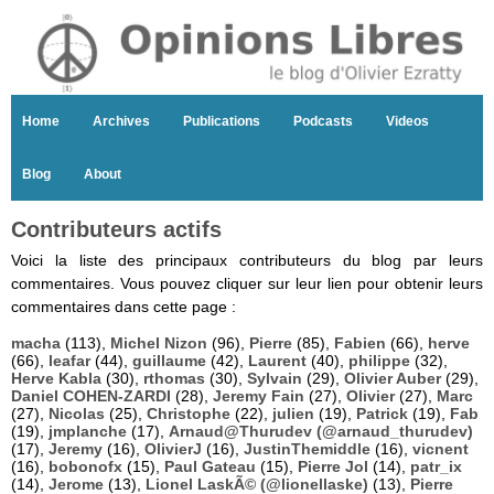
Home
Archives
Publications
Podcasts
Videos
Blog
About
Contributeurs actifs
Voici la liste des principaux contributeurs du blog par leurs
commentaires. Vous pouvez cliquer sur leur lien pour obtenir leurs
commentaires dans cette page :
macha
(113),
Michel Nizon
(96),
Pierre
(85),
Fabien
(66),
herve
(66),
leafar
(44),
guillaume
(42),
Laurent
(40),
philippe
(32),
Herve Kabla
(30),
rthomas
(30),
Sylvain
(29),
Olivier Auber
(29),
Daniel COHEN-ZARDI
(28),
Jeremy Fain
(27),
Olivier
(27),
Marc
(27),
Nicolas
(25),
Christophe
(22),
julien
(19),
Patrick
(19),
Fab
(19),
jmplanche
(17),
Arnaud@Thurudev (@arnaud_thurudev)
(17),
Jeremy
(16),
OlivierJ
(16),
JustinThemiddle
(16),
vicnent
(16),
bobonofx
(15),
Paul Gateau
(15),
Pierre Jol
(14),
patr_ix
(14),
Jerome
(13),
Lionel LaskÃ© (@lionellaske)
(13),
Pierre