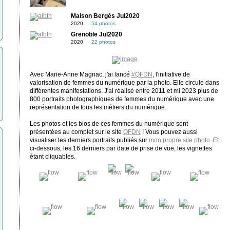
Maison Bergès Jul2020
2020
54 photos
Grenoble Jul2020
2020
22 photos
Avec Marie-Anne Magnac, j'ai lancé
#QFDN
, l'initiative de
valorisation de femmes du numérique par la photo. Elle circule dans
différentes manifestations. J'ai réalisé entre 2011 et mi 2023 plus de
800 portraits photographiques de femmes du numérique avec une
représentation de tous les métiers du numérique.
Les photos et les bios de ces femmes du numérique sont
présentées au complet sur le site
QFDN
! Vous pouvez aussi
visualiser les derniers portraits publiés sur
mon propre site photo
. Et
ci-dessous, les 16 derniers par date de prise de vue, les vignettes
étant cliquables.