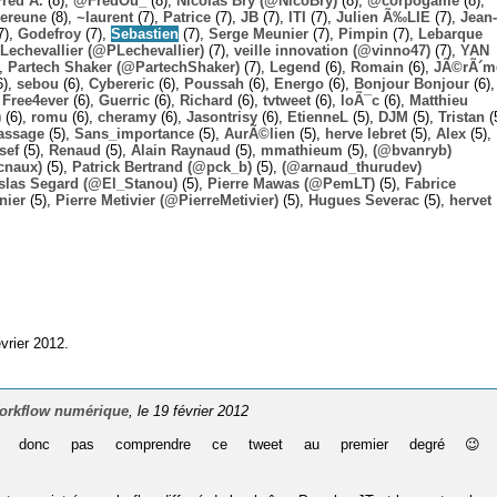
Fred A.
(8),
@FredOu_
(8),
Nicolas Bry (@NicoBry)
(8),
@corpogame
(8),
ereune
(8),
~laurent
(7),
Patrice
(7),
JB
(7),
ITI
(7),
Julien Ã‰LIE
(7),
Jean-
7),
Godefroy
(7),
Sebastien
(7),
Serge Meunier
(7),
Pimpin
(7),
Lebarque
Lechevallier (@PLechevallier)
(7),
veille innovation (@vinno47)
(7),
YAN
),
Partech Shaker (@PartechShaker)
(7),
Legend
(6),
Romain
(6),
JÃ©rÃ´m
6),
sebou
(6),
Cybereric
(6),
Poussah
(6),
Energo
(6),
Bonjour Bonjour
(6),
,
Free4ever
(6),
Guerric
(6),
Richard
(6),
tvtweet
(6),
loÃ¯c
(6),
Matthieu
)
(6),
romu
(6),
cheramy
(6),
Jasontrisy
(6),
EtienneL
(5),
DJM
(5),
Tristan
(
assage
(5),
Sans_importance
(5),
AurÃ©lien
(5),
herve lebret
(5),
Alex
(5),
sef
(5),
Renaud
(5),
Alain Raynaud
(5),
mmathieum
(5),
(@bvanryb)
cnaux)
(5),
Patrick Bertrand (@pck_b)
(5),
(@arnaud_thurudev)
slas Segard (@El_Stanou)
(5),
Pierre Mawas (@PemLT)
(5),
Fabrice
nier
(5),
Pierre Metivier (@PierreMetivier)
(5),
Hugues Severac
(5),
hervet
vrier 2012.
 Workflow numérique
, le 19 février 2012
lait donc pas comprendre ce tweet au premier degré 😉