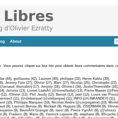
log
About
es. Vous pouvez cliquer sur leur lien pour obtenir leurs commentaires dans ce
far
(44),
guillaume
(42),
Laurent
(40),
philippe
(32),
Herve Kabla
(30),
8),
Jeremy Fain
(27),
Olivier
(27),
Marc
(27),
Nicolas
(25),
Christophe
(22),
@arnaud_thurudev)
(17),
Jeremy
(16),
OlivierJ
(16),
JustinThemiddle
(16)
14),
Jerome
(13),
Lionel LaskÃ© (@lionellaske)
(13),
Pierre Mawas (@Pe
(12),
/Olivier
(12),
Phil Jeudy
(12),
Benoit
(12),
jean
(12),
Louis van Proos
armen1
(11),
(@slebarque) (@slebarque)
(11),
INFO (@LINKANDEV)
(11),
ent
(10),
Philippe Marques
(10),
Nicolas Andre (@corpogame)
(10),
Miche
aud
(9),
Laurent Bervas
(9),
Mickael
(9),
Hugues
(9),
ZISERMAN
(9),
Olivie
enjamin
(9),
BenoÃ®t Granger
(9),
laozi
(9),
Pierre YgriÃ©
(9),
(@olivez)
ot
(9),
Frederic
(8),
Marie
(8),
Yannick Lejeune
(8),
stephane
(8),
BScache
(