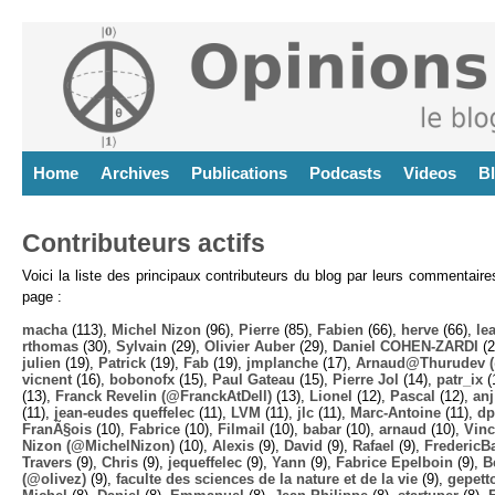
Home
Archives
Publications
Podcasts
Videos
B
Contributeurs actifs
Voici la liste des principaux contributeurs du blog par leurs commentair
page :
macha
(113),
Michel Nizon
(96),
Pierre
(85),
Fabien
(66),
herve
(66),
lea
rthomas
(30),
Sylvain
(29),
Olivier Auber
(29),
Daniel COHEN-ZARDI
(2
julien
(19),
Patrick
(19),
Fab
(19),
jmplanche
(17),
Arnaud@Thurudev (
vicnent
(16),
bobonofx
(15),
Paul Gateau
(15),
Pierre Jol
(14),
patr_ix
(
(13),
Franck Revelin (@FranckAtDell)
(13),
Lionel
(12),
Pascal
(12),
anj
(11),
jean-eudes queffelec
(11),
LVM
(11),
jlc
(11),
Marc-Antoine
(11),
dp
FranÃ§ois
(10),
Fabrice
(10),
Filmail
(10),
babar
(10),
arnaud
(10),
Vinc
Nizon (@MichelNizon)
(10),
Alexis
(9),
David
(9),
Rafael
(9),
FredericB
Travers
(9),
Chris
(9),
jequeffelec
(9),
Yann
(9),
Fabrice Epelboin
(9),
B
(@olivez)
(9),
faculte des sciences de la nature et de la vie
(9),
gepett