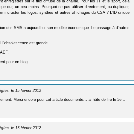
enregistrés sur le flux diffusé de la chaîne. Pour les JT et le sport, cela
que dur, un peu moins. Pourquoi ne pas utiliser directement, ou dupliquer,
voir incruster les logos, synthés et autres affichages du CSA ? L’ID unique
isation des SMS a aujourd’hui son modèle économique. Le passage à d’autres
ù l’obsolescence est grande.
l’AEF.
ent pour ce blog.
égies
, le 15 février 2012
ement. Merci encore pour cet article documenté. J’ai hâte de lire le 3e…
égies
, le 15 février 2012