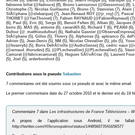
Michel
(8),
Daniel
(8),
Emmanuel
(8),
Jean-Philippe
(8),
startuper
(8),
fabienne billat (@fadouce)
(8),
Bruno Lamouroux (@Dassoniou)
(8),
L
Christophe
(7),
Nicolas Guillaume
(7),
Bruno
(7),
Stanislas
(7),
Alain
(
StÃ©phane (@slebarque)
(7),
Jean-Renaud ROY (@jr_roy)
(7),
Pascal 
THOINET (@YanThoinet)
(7),
Fabien RAYNAUD (@FabienRaynaud)
(7
(6),
Paul
(6),
Eric
(6),
Serge
(6),
Benoit Felten
(6),
Alban
(6),
Jacques
(
boris
(6),
MAS
(6),
antoine
(6),
canard65
(6),
Richard T
(6),
PEAI60
(6)
Dufour (@_matthieudufour)
(6),
Nathalie Gasnier (@ObservaEmpresa
StÃ©phane
(5),
Gilles
(5),
Thierry
(5),
Alphonse
(5),
apbianco
(5),
deP
Adrien
(5),
Jean-Denis
(5),
NM
(5),
Nicolas Chevallier
(5),
jdo
(5),
Yous
(@bvanryb)
(5),
Boris DefrÃ©ville (@AudioSense)
(5),
cedric naux (@
(@arnaud_thurudev)
(5),
(@PLechevallier) (@PLechevallier)
(5),
Stani
Camurat (@fabricecamurat)
(5),
Hugues SÃ©vÃ©rac
(5),
Laurent Four
(5),
Joel
(5),
arderborelnot
(5)
Contributions sous le pseudo
Sebastien
7 commentaires ont été soumis sous ce pseudo et avec le même email.
Le premier commentaire date du 27 octobre 2010 et le dernier est du 19 fé
Commentaire 7 dans
Les infrastructures de France Télévisions –
A propos de l’application sous Android, il ne fal
http://twitter.com/#!/brunopatino/status/144856073541656577