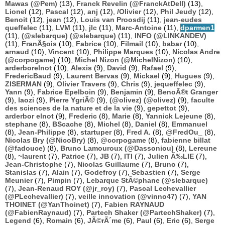
Mawas (@Pem)
(13),
Franck Revelin (@FranckAtDell)
(13),
Lionel
(12),
Pascal
(12),
anj
(12),
/Olivier
(12),
Phil Jeudy
(12),
Benoit
(12),
jean
(12),
Louis van Proosdij
(11),
jean-eudes
queffelec
(11),
LVM
(11),
jlc
(11),
Marc-Antoine
(11),
dparmen1
(11),
(@slebarque) (@slebarque)
(11),
INFO (@LINKANDEV)
(11),
FranÃ§ois
(10),
Fabrice
(10),
Filmail
(10),
babar
(10),
arnaud
(10),
Vincent
(10),
Philippe Marques
(10),
Nicolas Andre
(@corpogame)
(10),
Michel Nizon (@MichelNizon)
(10),
arderborelnot
(10),
Alexis
(9),
David
(9),
Rafael
(9),
FredericBaud
(9),
Laurent Bervas
(9),
Mickael
(9),
Hugues
(9),
ZISERMAN
(9),
Olivier Travers
(9),
Chris
(9),
jequeffelec
(9),
Yann
(9),
Fabrice Epelboin
(9),
Benjamin
(9),
BenoÃ®t Granger
(9),
laozi
(9),
Pierre YgriÃ©
(9),
(@olivez) (@olivez)
(9),
faculte
des sciences de la nature et de la vie
(9),
gepettot
(9),
arderbor elnot
(9),
Frederic
(8),
Marie
(8),
Yannick Lejeune
(8),
stephane
(8),
BScache
(8),
Michel
(8),
Daniel
(8),
Emmanuel
(8),
Jean-Philippe
(8),
startuper
(8),
Fred A.
(8),
@FredOu_
(8),
Nicolas Bry (@NicoBry)
(8),
@corpogame
(8),
fabienne billat
(@fadouce)
(8),
Bruno Lamouroux (@Dassoniou)
(8),
Lereune
(8),
~laurent
(7),
Patrice
(7),
JB
(7),
ITI
(7),
Julien Ã‰LIE
(7),
Jean-Christophe
(7),
Nicolas Guillaume
(7),
Bruno
(7),
Stanislas
(7),
Alain
(7),
Godefroy
(7),
Sebastien
(7),
Serge
Meunier
(7),
Pimpin
(7),
Lebarque StÃ©phane (@slebarque)
(7),
Jean-Renaud ROY (@jr_roy)
(7),
Pascal Lechevallier
(@PLechevallier)
(7),
veille innovation (@vinno47)
(7),
YAN
THOINET (@YanThoinet)
(7),
Fabien RAYNAUD
(@FabienRaynaud)
(7),
Partech Shaker (@PartechShaker)
(7),
Legend
(6),
Romain
(6),
JÃ©rÃ´me
(6),
Paul
(6),
Eric
(6),
Serge