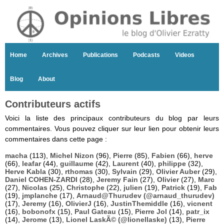
Home
Archives
Publications
Podcasts
Videos
Blog
About
Contributeurs actifs
Voici la liste des principaux contributeurs du blog par leurs
commentaires. Vous pouvez cliquer sur leur lien pour obtenir leurs
commentaires dans cette page :
macha
(113),
Michel Nizon
(96),
Pierre
(85),
Fabien
(66),
herve
(66),
leafar
(44),
guillaume
(42),
Laurent
(40),
philippe
(32),
Herve Kabla
(30),
rthomas
(30),
Sylvain
(29),
Olivier Auber
(29),
Daniel COHEN-ZARDI
(28),
Jeremy Fain
(27),
Olivier
(27),
Marc
(27),
Nicolas
(25),
Christophe
(22),
julien
(19),
Patrick
(19),
Fab
(19),
jmplanche
(17),
Arnaud@Thurudev (@arnaud_thurudev)
(17),
Jeremy
(16),
OlivierJ
(16),
JustinThemiddle
(16),
vicnent
(16),
bobonofx
(15),
Paul Gateau
(15),
Pierre Jol
(14),
patr_ix
(14),
Jerome
(13),
Lionel LaskÃ© (@lionellaske)
(13),
Pierre