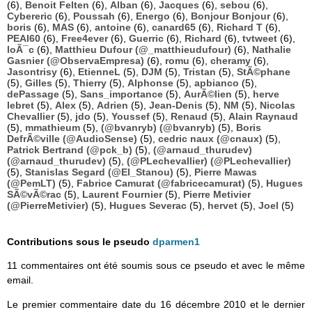
(6),
Benoit Felten
(6),
Alban
(6),
Jacques
(6),
sebou
(6),
Cybereric
(6),
Poussah
(6),
Energo
(6),
Bonjour Bonjour
(6),
boris
(6),
MAS
(6),
antoine
(6),
canard65
(6),
Richard T
(6),
PEAI60
(6),
Free4ever
(6),
Guerric
(6),
Richard
(6),
tvtweet
(6),
loÃ¯c
(6),
Matthieu Dufour (@_matthieudufour)
(6),
Nathalie
Gasnier (@ObservaEmpresa)
(6),
romu
(6),
cheramy
(6),
Jasontrisy
(6),
EtienneL
(5),
DJM
(5),
Tristan
(5),
StÃ©phane
(5),
Gilles
(5),
Thierry
(5),
Alphonse
(5),
apbianco
(5),
dePassage
(5),
Sans_importance
(5),
AurÃ©lien
(5),
herve
lebret
(5),
Alex
(5),
Adrien
(5),
Jean-Denis
(5),
NM
(5),
Nicolas
Chevallier
(5),
jdo
(5),
Youssef
(5),
Renaud
(5),
Alain Raynaud
(5),
mmathieum
(5),
(@bvanryb) (@bvanryb)
(5),
Boris
DefrÃ©ville (@AudioSense)
(5),
cedric naux (@cnaux)
(5),
Patrick Bertrand (@pck_b)
(5),
(@arnaud_thurudev)
(@arnaud_thurudev)
(5),
(@PLechevallier) (@PLechevallier)
(5),
Stanislas Segard (@El_Stanou)
(5),
Pierre Mawas
(@PemLT)
(5),
Fabrice Camurat (@fabricecamurat)
(5),
Hugues
SÃ©vÃ©rac
(5),
Laurent Fournier
(5),
Pierre Metivier
(@PierreMetivier)
(5),
Hugues Severac
(5),
hervet
(5),
Joel
(5)
Contributions sous le pseudo
dparmen1
11 commentaires ont été soumis sous ce pseudo et avec le même
email.
Le premier commentaire date du 16 décembre 2010 et le dernier