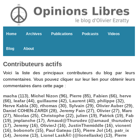
Home
Archives
Publications
Podcasts
Videos
Blog
About
Contributeurs actifs
Voici la liste des principaux contributeurs du blog par leurs
commentaires. Vous pouvez cliquer sur leur lien pour obtenir leurs
commentaires dans cette page :
macha
(113),
Michel Nizon
(96),
Pierre
(85),
Fabien
(66),
herve
(66),
leafar
(44),
guillaume
(42),
Laurent
(40),
philippe
(32),
Herve Kabla
(30),
rthomas
(30),
Sylvain
(29),
Olivier Auber
(29),
Daniel COHEN-ZARDI
(28),
Jeremy Fain
(27),
Olivier
(27),
Marc
(27),
Nicolas
(25),
Christophe
(22),
julien
(19),
Patrick
(19),
Fab
(19),
jmplanche
(17),
Arnaud@Thurudev (@arnaud_thurudev)
(17),
Jeremy
(16),
OlivierJ
(16),
JustinThemiddle
(16),
vicnent
(16),
bobonofx
(15),
Paul Gateau
(15),
Pierre Jol
(14),
patr_ix
(14),
Jerome
(13),
Lionel LaskÃ© (@lionellaske)
(13),
Pierre