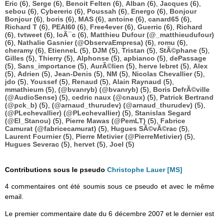
Eric
(6),
Serge
(6),
Benoit Felten
(6),
Alban
(6),
Jacques
(6),
sebou
(6),
Cybereric
(6),
Poussah
(6),
Energo
(6),
Bonjour
Bonjour
(6),
boris
(6),
MAS
(6),
antoine
(6),
canard65
(6),
Richard T
(6),
PEAI60
(6),
Free4ever
(6),
Guerric
(6),
Richard
(6),
tvtweet
(6),
loÃ¯c
(6),
Matthieu Dufour (@_matthieudufour)
(6),
Nathalie Gasnier (@ObservaEmpresa)
(6),
romu
(6),
cheramy
(6),
EtienneL
(5),
DJM
(5),
Tristan
(5),
StÃ©phane
(5),
Gilles
(5),
Thierry
(5),
Alphonse
(5),
apbianco
(5),
dePassage
(5),
Sans_importance
(5),
AurÃ©lien
(5),
herve lebret
(5),
Alex
(5),
Adrien
(5),
Jean-Denis
(5),
NM
(5),
Nicolas Chevallier
(5),
jdo
(5),
Youssef
(5),
Renaud
(5),
Alain Raynaud
(5),
mmathieum
(5),
(@bvanryb) (@bvanryb)
(5),
Boris DefrÃ©ville
(@AudioSense)
(5),
cedric naux (@cnaux)
(5),
Patrick Bertrand
(@pck_b)
(5),
(@arnaud_thurudev) (@arnaud_thurudev)
(5),
(@PLechevallier) (@PLechevallier)
(5),
Stanislas Segard
(@El_Stanou)
(5),
Pierre Mawas (@PemLT)
(5),
Fabrice
Camurat (@fabricecamurat)
(5),
Hugues SÃ©vÃ©rac
(5),
Laurent Fournier
(5),
Pierre Metivier (@PierreMetivier)
(5),
Hugues Severac
(5),
hervet
(5),
Joel
(5)
Contributions sous le pseudo
Christophe Lauer [MS]
4 commentaires ont été soumis sous ce pseudo et avec le même
email.
Le premier commentaire date du 6 décembre 2007 et le dernier est