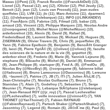
Mawas (@Pem)
(13),
Franck Revelin (@FranckAtDell)
(13),
Lionel
(12),
Pascal
(12),
anj
(12),
/Olivier
(12),
Phil Jeudy
(12),
Benoit
(12),
jean
(12),
Louis van Proosdij
(11),
jean-eudes
queffelec
(11),
LVM
(11),
jlc
(11),
Marc-Antoine
(11),
dparmen1
(11),
(@slebarque) (@slebarque)
(11),
INFO (@LINKANDEV)
(11),
FranÃ§ois
(10),
Fabrice
(10),
Filmail
(10),
babar
(10),
arnaud
(10),
Vincent
(10),
Philippe Marques
(10),
Nicolas Andre
(@corpogame)
(10),
Michel Nizon (@MichelNizon)
(10),
arderborelnot
(10),
Alexis
(9),
David
(9),
Rafael
(9),
FredericBaud
(9),
Laurent Bervas
(9),
Mickael
(9),
Hugues
(9),
ZISERMAN
(9),
Olivier Travers
(9),
Chris
(9),
jequeffelec
(9),
Yann
(9),
Fabrice Epelboin
(9),
Benjamin
(9),
BenoÃ®t Granger
(9),
laozi
(9),
Pierre YgriÃ©
(9),
(@olivez) (@olivez)
(9),
faculte
des sciences de la nature et de la vie
(9),
gepettot
(9),
arderbor elnot
(9),
Frederic
(8),
Marie
(8),
Yannick Lejeune
(8),
stephane
(8),
BScache
(8),
Michel
(8),
Daniel
(8),
Emmanuel
(8),
Jean-Philippe
(8),
startuper
(8),
Fred A.
(8),
@FredOu_
(8),
Nicolas Bry (@NicoBry)
(8),
@corpogame
(8),
fabienne billat
(@fadouce)
(8),
Bruno Lamouroux (@Dassoniou)
(8),
Lereune
(8),
~laurent
(7),
Patrice
(7),
JB
(7),
ITI
(7),
Julien Ã‰LIE
(7),
Jean-Christophe
(7),
Nicolas Guillaume
(7),
Bruno
(7),
Stanislas
(7),
Alain
(7),
Godefroy
(7),
Sebastien
(7),
Serge
Meunier
(7),
Pimpin
(7),
Lebarque StÃ©phane (@slebarque)
(7),
Jean-Renaud ROY (@jr_roy)
(7),
Pascal Lechevallier
(@PLechevallier)
(7),
veille innovation (@vinno47)
(7),
YAN
THOINET (@YanThoinet)
(7),
Fabien RAYNAUD
(@FabienRaynaud)
(7),
Partech Shaker (@PartechShaker)
(7),
Jasontrisy
(7),
Legend
(6),
Romain
(6),
JÃ©rÃ´me
(6),
Paul
(6),