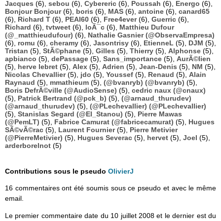
Jacques
(6),
sebou
(6),
Cybereric
(6),
Poussah
(6),
Energo
(6),
Bonjour Bonjour
(6),
boris
(6),
MAS
(6),
antoine
(6),
canard65
(6),
Richard T
(6),
PEAI60
(6),
Free4ever
(6),
Guerric
(6),
Richard
(6),
tvtweet
(6),
loÃ¯c
(6),
Matthieu Dufour
(@_matthieudufour)
(6),
Nathalie Gasnier (@ObservaEmpresa)
(6),
romu
(6),
cheramy
(6),
Jasontrisy
(6),
EtienneL
(5),
DJM
(5),
Tristan
(5),
StÃ©phane
(5),
Gilles
(5),
Thierry
(5),
Alphonse
(5),
apbianco
(5),
dePassage
(5),
Sans_importance
(5),
AurÃ©lien
(5),
herve lebret
(5),
Alex
(5),
Adrien
(5),
Jean-Denis
(5),
NM
(5),
Nicolas Chevallier
(5),
jdo
(5),
Youssef
(5),
Renaud
(5),
Alain
Raynaud
(5),
mmathieum
(5),
(@bvanryb) (@bvanryb)
(5),
Boris DefrÃ©ville (@AudioSense)
(5),
cedric naux (@cnaux)
(5),
Patrick Bertrand (@pck_b)
(5),
(@arnaud_thurudev)
(@arnaud_thurudev)
(5),
(@PLechevallier) (@PLechevallier)
(5),
Stanislas Segard (@El_Stanou)
(5),
Pierre Mawas
(@PemLT)
(5),
Fabrice Camurat (@fabricecamurat)
(5),
Hugues
SÃ©vÃ©rac
(5),
Laurent Fournier
(5),
Pierre Metivier
(@PierreMetivier)
(5),
Hugues Severac
(5),
hervet
(5),
Joel
(5),
arderborelnot
(5)
Contributions sous le pseudo
OlivierJ
16 commentaires ont été soumis sous ce pseudo et avec le même
email.
Le premier commentaire date du 10 juillet 2008 et le dernier est du