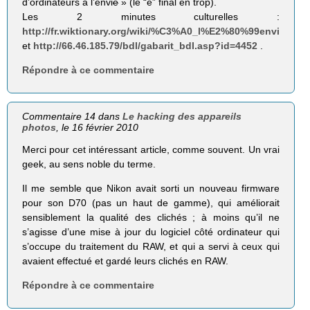
d’ordinateurs à l’envi
e
» (le “e” final en trop).
Les 2 minutes culturelles :
http://fr.wiktionary.org/wiki/%C3%A0_l%E2%80%99envi
et
http://66.46.185.79/bdl/gabarit_bdl.asp?id=4452
.
Répondre à ce commentaire
Commentaire 14 dans
Le hacking des appareils
photos
, le 16 février 2010
Merci pour cet intéressant article, comme souvent. Un vrai
geek, au sens noble du terme.
Il me semble que Nikon avait sorti un nouveau firmware
pour son D70 (pas un haut de gamme), qui améliorait
sensiblement la qualité des clichés ; à moins qu’il ne
s’agisse d’une mise à jour du logiciel côté ordinateur qui
s’occupe du traitement du RAW, et qui a servi à ceux qui
avaient effectué et gardé leurs clichés en RAW.
Répondre à ce commentaire