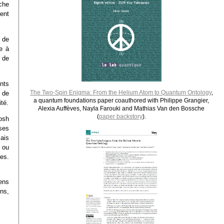
che
ent
e de
e à
 de
ents
The Two-Spin Enigma: From the Helium Atom to Quantum Ontology
,
e de
a quantum foundations paper coauthored with Philippe Grangier,
té.
Alexia Auffèves, Nayla Farouki and Mathias Van den Bossche
(
paper backstory
).
osh
 ses
ais
s ou
es.
ens
ns,