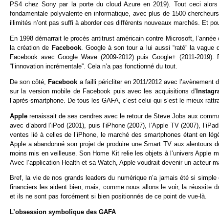
PS4 chez Sony par la porte du cloud Azure en 2019). Tout ceci alors 
fondamentale polyvalente en informatique, avec plus de 1500 chercheur
illimités n’ont pas suffi à aborder ces différents nouveaux marchés. Et p
En 1998 démarrait le procès antitrust américain contre Microsoft, l’année 
la création de
Facebook
. Google à son tour a lui aussi “raté” la vague
Facebook avec Google Wave (2009-2012) puis Google+ (2011-2019). P
“l’innovation incrémentale”. Cela n’a pas fonctionné du tout.
De son côté,
Facebook
a failli péricliter en 2011/2012 avec l’avènement
sur la version mobile de Facebook puis avec les acquisitions d’
Instag
l’après-smartphone. De tous les GAFA, c’est celui qui s’est le mieux rattr
Apple
renaissait de ses cendres avec le retour de Steve Jobs aux comma
avec d’abord l’iPod (2001), puis l’iPhone (2007), l’Apple TV (2007), l’iP
ventes lié à celles de l’iPhone, le marché des smartphones étant en lé
Apple a abandonné son projet de produire une Smart TV aux alentours de
moins mis en veilleuse. Son Home Kit relie les objets à l’univers Appl
Avec l’application Health et sa Watch, Apple voudrait devenir un acteur maj
Bref, la vie de nos grands leaders du numérique n’a jamais été si simple
financiers les aident bien, mais, comme nous allons le voir, la réussite
et ils ne sont pas forcément si bien positionnés de ce point de vue-là.
L’obsession symbolique des GAFA