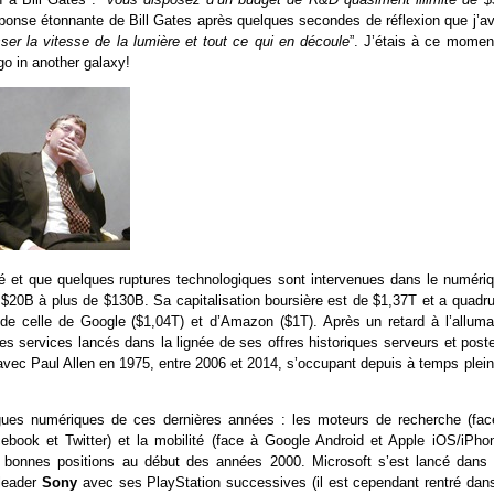
ponse étonnante de Bill Gates après quelques secondes de réflexion que j’av
ser la vitesse de la lumière et tout ce qui en découle
”. J’étais à ce moment
o in another galaxy!
té et que quelques ruptures technologiques sont intervenues dans le numériq
e $20B à plus de $130B. Sa capitalisation boursière est de $1,37T et a quadru
 de celle de Google ($1,04T) et d’Amazon ($1T). Après un retard à l’alluma
des services lancés dans la lignée de ses offres historiques serveurs et post
e avec Paul Allen en 1975, entre 2006 et 2014, s’occupant depuis à temps plei
gues numériques de ces dernières années : les moteurs de recherche (fac
book et Twitter) et la mobilité (face à Google Android et Apple iOS/iPhon
bonnes positions au début des années 2000. Microsoft s’est lancé dans 
 leader
Sony
avec ses PlayStation successives (il est cependant rentré dans