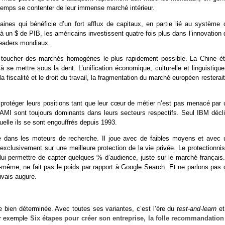
gtemps se contenter de leur immense marché intérieur.
nes qui bénéficie d’un fort afflux de capitaux, en partie lié au système 
 à un $ de PIB, les américains investissent quatre fois plus dans l’innovation
 leaders mondiaux.
r toucher des marchés homogènes le plus rapidement possible. La Chine ét
 se mettre sous la dent. L’unification économique, culturelle et linguistique
scalité et le droit du travail, la fragmentation du marché européen resterait
 protéger leurs positions tant que leur cœur de métier n’est pas menacé par 
AFAMI sont toujours dominants dans leurs secteurs respectifs. Seul IBM décli
quelle ils se sont engouffrés depuis 1993.
 dans les moteurs de recherche. Il joue avec de faibles moyens et avec 
exclusivement sur une meilleure protection de la vie privée. Le protectionni
 lui permettre de capter quelques % d’audience, juste sur le marché français
i-même, ne fait pas le poids par rapport à Google Search. Et ne parlons pas 
uvais augure.
ie bien déterminée. Avec toutes ses variantes, c’est l’ère du
test-and-learn
et
ar exemple
Six étapes pour créer son entreprise, la folle recommandation