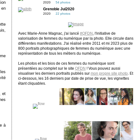
ion
2020
54 photos
 en
Grenoble Jul2020
2020
22 photos
ette
is,
Avec Marie-Anne Magnac, j'ai lancé
#QFDN
, l'initiative de
valorisation de femmes du numérique par la photo. Elle circule dans
différentes manifestations. J'ai réalisé entre 2011 et mi 2023 plus de
800 portraits photographiques de femmes du numérique avec une
représentation de tous les métiers du numérique.
même
Les photos et les bios de ces femmes du numérique sont
présentées au complet sur le site
QFDN
! Vous pouvez aussi
les
visualiser les derniers portraits publiés sur
mon propre site photo
. Et
ité
ci-dessous, les 16 derniers par date de prise de vue, les vignettes
étant cliquables.
 et
nes
e à