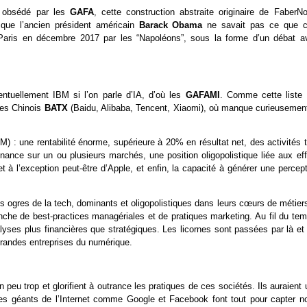
nt obsédé par les
GAFA
, cette construction abstraite originaire de FaberNo
que l’ancien président américain
Barack Obama
ne savait pas ce que c
à Paris en décembre 2017 par les “Napoléons”, sous la forme d’un débat a
tuellement IBM si l’on parle d’IA, d’où les
GAFAMI
. Comme cette liste 
 les Chinois
BATX
(Baidu, Alibaba, Tencent, Xiaomi), où manque curieusement
: une rentabilité énorme, supérieure à 20% en résultat net, des activités t
inance sur un ou plusieurs marchés, une position oligopolistique liée aux ef
t à l’exception peut-être d’Apple, et enfin, la capacité à générer une percep
s ogres de la tech, dominants et oligopolistiques dans leurs cœurs de métier
nche de best-practices managériales et de pratiques marketing. Au fil du tem
ses plus financières que stratégiques. Les licornes sont passées par là et 
grandes entreprises du numérique.
 peu trop et glorifient à outrance les pratiques de ces sociétés. Ils auraient
e les géants de l’Internet comme Google et Facebook font tout pour capter no