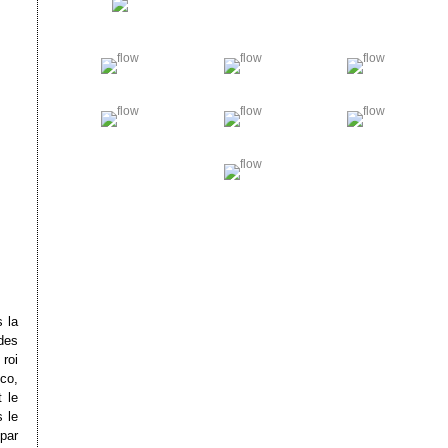
s la
des
roi
co,
 le
 le
par