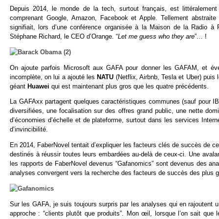
Depuis 2014, le monde de la tech, surtout français, est littéraleme
comprenant Google, Amazon, Facebook et Apple. Tellement abstraite 
signifiait, lors d’une conférence organisée à la Maison de la Radio 
Stéphane Richard, le CEO d’Orange. “
Let me guess who they are
”… !
On ajoute parfois Microsoft aux GAFA pour donner les GAFAM, et éven
incomplète, on lui a ajouté les
NATU
(Netflix, Airbnb, Tesla et Uber) puis
géant
Huawei
qui est maintenant plus gros que les quatre précédents.
La GAFAxx partagent quelques caractéristiques communes (sauf pour IBM) 
diversifiées, une focalisation sur des offres grand public, une nette dom
d’économies d’échelle et de plateforme, surtout dans les services Interne
d’invincibilité.
En 2014, FaberNovel tentait d’expliquer les facteurs clés de succès de ce
destinés à réussir toutes leurs embardées au-delà de ceux-ci. Une avala
les rapports de FaberNovel devenus “Gafanomics” sont devenus des analy
analyses convergent vers la recherche des facteurs de succès des plus 
Sur les GAFA, je suis toujours surpris par les analyses qui en rajoutent un
approche : “clients plutôt que produits”. Mon œil, lorsque l’on sait qu