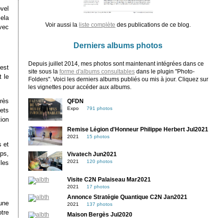
vel
ela
Voir aussi la
liste complète
des publications de ce blog.
vec
Derniers albums photos
Depuis juillet 2014, mes photos sont maintenant intégrées dans ce
est
site sous la
forme d'albums consultables
dans le plugin "Photo-
 le
Folders". Voici les derniers albums publiés ou mis à jour. Cliquez sur
les vignettes pour accéder aux albums.
rès
QFDN
Expo
791 photos
fets
tion
Remise Légion d'Honneur Philippe Herbert Jul2021
2021
15 photos
s et
ps,
Vivatech Jun2021
2021
120 photos
les
Visite C2N Palaiseau Mar2021
2021
17 photos
Annonce Stratégie Quantique C2N Jan2021
 une
2021
137 photos
tre
Maison Bergès Jul2020