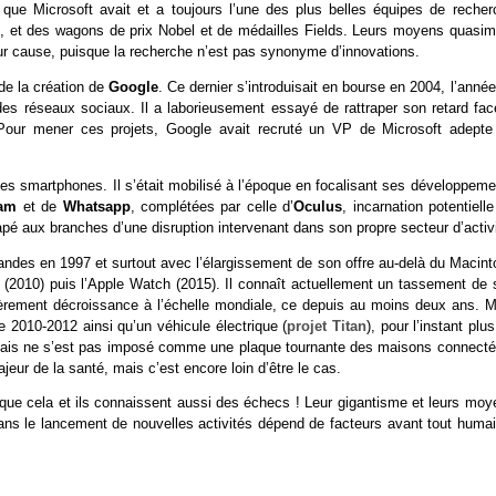
que Microsoft avait et a toujours l’une des plus belles équipes de recher
s, et des wagons de prix Nobel et de médailles Fields. Leurs moyens quasim
our cause, puisque la recherche n’est pas synonyme d’innovations.
de la création de
Google
. Ce dernier s’introduisait en bourse en 2004, l’anné
 des réseaux sociaux. Il a laborieusement essayé de rattraper son retard fac
our mener ces projets, Google avait recruté un VP de Microsoft adepte
 des smartphones. Il s’était mobilisé à l’époque en focalisant ses développem
ram
et de
Whatsapp
, complétées par celle d’
Oculus
, incarnation potentiell
apé aux branches d’une disruption intervenant dans son propre secteur d’activi
ndes en 1997 et surtout avec l’élargissement de son offre au-delà du Macint
ad (2010) puis l’Apple Watch (2015). Il connaît actuellement un tassement de
gèrement décroissance à l’échelle mondiale, ce depuis au moins deux ans. M
 2010-2012 ainsi qu’un véhicule électrique (
projet Titan
), pour l’instant plu
e mais ne s’est pas imposé comme une plaque tournante des maisons connecté
eur de la santé, mais c’est encore loin d’être le cas.
 que cela et ils connaissent aussi des échecs ! Leur gigantisme et leurs moy
 dans le lancement de nouvelles activités dépend de facteurs avant tout humai