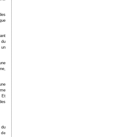
des
 que
ant
 du
 un
une
ne,
une
sme
. Et
des
 du
 de