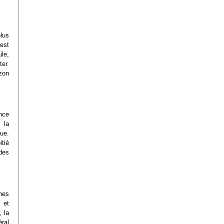
plus
est
ile,
ter.
azon
nce
 la
ue.
itié
des
nes
 et
, la
ral