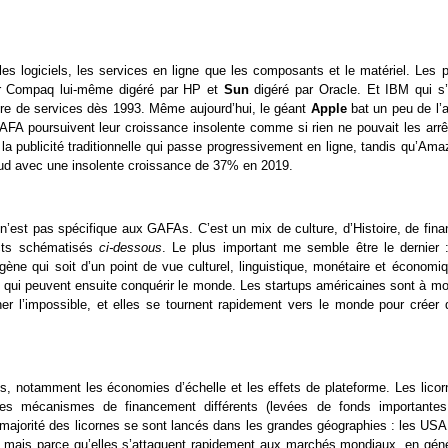
les logiciels, les services en ligne que les composants et le matériel. Les 
ar Compaq lui-même digéré par HP et
Sun
digéré par Oracle. Et IBM qui s’
aire de services dès 1993. Même aujourd’hui, le géant
Apple
bat un peu de l’a
GAFA poursuivent leur croissance insolente comme si rien ne pouvait les arrê
la publicité traditionnelle qui passe progressivement en ligne, tandis qu’Am
loud avec une insolente croissance de 37% en 2019.
n’est pas spécifique aux GAFAs. C’est un mix de culture, d’Histoire, de fina
ects schématisés
ci-dessous
. Le plus important me semble être le dernier :
ne qui soit d’un point de vue culturel, linguistique, monétaire et économiq
e qui peuvent ensuite conquérir le monde. Les startups américaines sont à mo
er l’impossible, et elles se tournent rapidement vers le monde pour créer 
es, notamment les économies d’échelle et les effets de plateforme. Les licor
es mécanismes de financement différents (levées de fonds importantes
e majorité des licornes se sont lancés dans les grandes géographies : les USA
ne, mais parce qu’elles s’attaquent rapidement aux marchés mondiaux, en géné