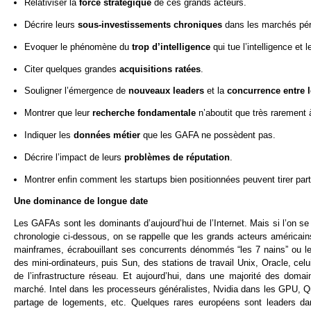
Relativiser la
force stratégique
de ces grands acteurs.
Décrire leurs
sous-investissements chroniques
dans les marchés péri
Evoquer le phénomène du
trop d’intelligence
qui tue l’intelligence et
Citer quelques grandes
acquisitions ratées
.
Souligner l’émergence de
nouveaux leaders
et la
concurrence entre
Montrer que leur
recherche fondamentale
n’aboutit que très rarement
Indiquer les
données métier
que les GAFA ne possèdent pas.
Décrire l’impact de leurs
problèmes de réputation
.
Montrer enfin comment les startups bien positionnées peuvent tirer par
Une dominance de longue date
Les GAFAs sont les dominants d’aujourd’hui de l’Internet. Mais si l’on se 
chronologie ci-dessous, on se rappelle que les grands acteurs américain
mainframes, écrabouillant ses concurrents dénommés “les 7 nains” ou le 
des mini-ordinateurs, puis Sun, des stations de travail Unix, Oracle, ce
de l’infrastructure réseau. Et aujourd’hui, dans une majorité des dom
marché. Intel dans les processeurs généralistes, Nvidia dans les GPU,
partage de logements, etc. Quelques rares européens sont leaders d