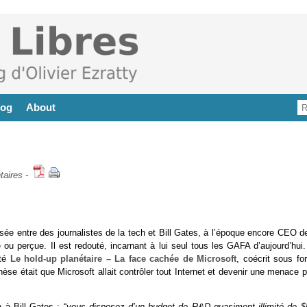
log
About
aires
-
ée entre des journalistes de la tech et Bill Gates, à l’époque encore CEO de
ou perçue. Il est redouté, incarnant à lui seul tous les GAFA d’aujourd’hui.
été
Le hold-up planétaire – La face cachée de Microsoft
, coécrit sous fo
èse était que Microsoft allait contrôler tout Internet et devenir une menace 
à Bill Gates : “
vous disposez d’un budget de R&D quasiment illimité de $