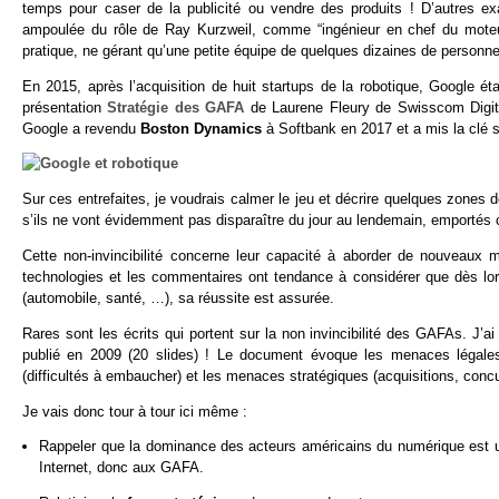
temps pour caser de la publicité ou vendre des produits ! D’autres e
ampoulée du rôle de Ray Kurzweil, comme “ingénieur en chef du moteur
pratique, ne gérant qu’une petite équipe de quelques dizaines de personnes
En 2015, après l’acquisition de huit startups de la robotique, Google éta
présentation
Stratégie des GAFA
de Laurene Fleury de Swisscom Digita
Google a revendu
Boston Dynamics
à Softbank en 2017 et a mis la clé 
Sur ces entrefaites, je voudrais calmer le jeu et décrire quelques zones 
s’ils ne vont évidemment pas disparaître du jour au lendemain, emportés 
Cette non-invincibilité concerne leur capacité à aborder de nouveaux
technologies et les commentaires ont tendance à considérer que dès l
(automobile, santé, …), sa réussite est assurée.
Rares sont les écrits qui portent sur la non invincibilité des GAFAs. J’a
publié en 2009 (20 slides) ! Le document évoque les menaces légales 
(difficultés à embaucher) et les menaces stratégiques (acquisitions, concurr
Je vais donc tour à tour ici même :
Rappeler que la dominance des acteurs américains du numérique est
Internet, donc aux GAFA.