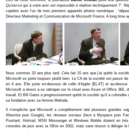
Qu’est-ce qui à votre avis est impossible à réaliser techniquement ?
”. Ré
captées avec l’un de mes premiers appareils photos numérique : “
dépas
Directeur Marketing et Communication de Microsoft France. A long time ag
Nous sommes 20 ans plus tard. Cela fait 15 ans que j’ai quitté la socié
Microsoft se porte toujours plutôt bien. Le CA de la société est passé d
en 4 ans. Elle juste en-dessous de celle d’Apple ($1,4T) et au-dessus
Microsoft a réussi à se rattraper sur le cloud avec Azure et Office 365, 
travail. Et Bill Gates a progressivement quitté la société qu’il a cofondé
sa fondation avec sa femme Melinda.
Il n’empêche que Microsoft a complètement raté plusieurs grandes va
Altavista puis Google), les réseaux sociaux (face à Myspace puis Face
Pourtant, Hotmail, MSN Messenger et Windows Mobile étaient en très 
consoles de jeux avec la XBox en 2002, mais sans réussir à déloger le