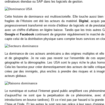
ordinateurs étendue ou SAP dans les logiciels de gestion.
Cette histoire de dominance est multisectorielle. Elle touche aussi bien 
fragiles de l’Histoire ont été les acteurs du matériel.
Digital
, acquis p
progressivement transformé en mixte d’éditeur de logiciels et de prestat
avec un chiffre d’affaires en légère baisse. Tandis que les trois autres 
Google
et
Facebook
continuent de grignoter régulièrement le marché de 
capte celui de la distribution physique sans compter leurs services en c
La dominance de ces acteurs américains a des origines multiples et elle 
et de géographie. Je ne vais pas revenir sur l’ensemble de ces asp
géographie et la démographie. Les USA sont le pays riche le plus homogè
Cela les favorise pour créer domestiquement des acteurs de taille critiqu
crées par des immigrés, plus enclins à prendre des risques et à imagin
acteurs globaux.
Le numérique et surtout l’Internet grand public amplifient ces phénomèn
d’aujourd’hui ne sont que la perpétuation de ce phénomène, avec d
introductions en bourse tardives). Et ce n’est pas par hasard si la grand
Chine et l’Inde. Et les autres le sont non pas grâce à leur pays d’origi