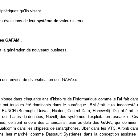
phériques qu’ils visent.
 les évolutions de leur
système de valeur
interne.
 les GAFAMI
.
 à la génération de nouveaux business.
ti des envies de diversification des GAFAxx.
plonge dans cinquante ans d’histoire de l’informatique comme je l’ai fait dan
s ont toujours été dominants dans le numérique. IBM était le roi incontesté 
BUNCH (Burrough, Univac, Nixdorf, Control Data, Honewell). Digital était le 
lui des bases de données, Novell, des systèmes d’exploitation réseaux et Cis
aines, ce sont encore des américains, bien au-delà des GAFA, qui dominent
 Qualcomm dans les chipsets de smartphones, Uber dans les VTC, Airbnb dans
ans leur marché, comme Dassault Systèmes dans la conception assistée 