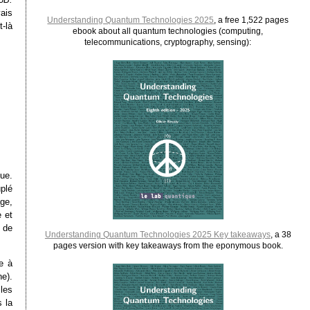
ais
Understanding Quantum Technologies 2025
, a free 1,522 pages
-là
ebook about all quantum technologies (computing,
telecommunications, cryptography, sensing):
ue.
plé
ge,
e et
n de
Understanding Quantum Technologies 2025 Key takeaways
, a 38
pages version with key takeaways from the eponymous book.
e à
e).
les
 la