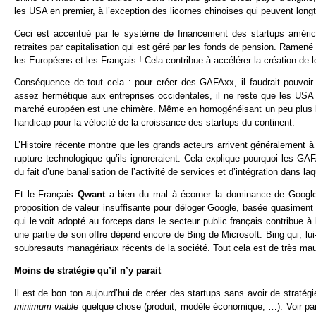
les USA en premier, à l’exception des licornes chinoises qui peuvent lon
Ceci est accentué par le système de financement des startups américai
retraites par capitalisation qui est géré par les fonds de pension. Ramené
les Européens et les Français ! Cela contribue à accélérer la création de
Conséquence de tout cela : pour créer des GAFAxx, il faudrait pouvoi
assez hermétique aux entreprises occidentales, il ne reste que les USA à
marché européen est une chimère. Même en homogénéisant un peu plus la fi
handicap pour la vélocité de la croissance des startups du continent.
L’Histoire récente montre que les grands acteurs arrivent généralement à
rupture technologique qu’ils ignoreraient. Cela explique pourquoi les G
du fait d’une banalisation de l’activité de services et d’intégration dans la
Et le Français
Qwant
a bien du mal à écorner la dominance de Google
proposition de valeur insuffisante pour déloger Google, basée quasiment 
qui le voit adopté au forceps dans le secteur public français contribue à
une partie de son offre dépend encore de Bing de Microsoft. Bing qui, lu
soubresauts managériaux récents de la société. Tout cela est de très ma
Moins de stratégie qu’il n’y parait
Il est de bon ton aujourd’hui de créer des startups sans avoir de stratég
minimum viable
quelque chose (produit, modèle économique, …). Voir p