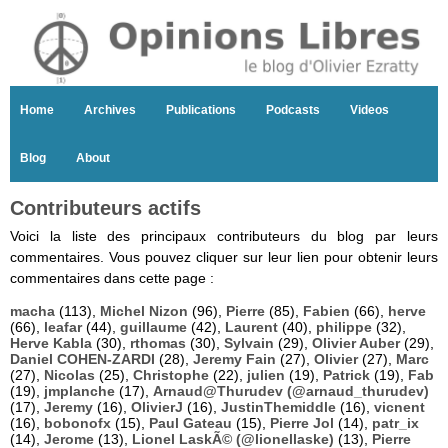
Home
Archives
Publications
Podcasts
Videos
Blog
About
Contributeurs actifs
Voici la liste des principaux contributeurs du blog par leurs
commentaires. Vous pouvez cliquer sur leur lien pour obtenir leurs
commentaires dans cette page :
macha
(113),
Michel Nizon
(96),
Pierre
(85),
Fabien
(66),
herve
(66),
leafar
(44),
guillaume
(42),
Laurent
(40),
philippe
(32),
Herve Kabla
(30),
rthomas
(30),
Sylvain
(29),
Olivier Auber
(29),
Daniel COHEN-ZARDI
(28),
Jeremy Fain
(27),
Olivier
(27),
Marc
(27),
Nicolas
(25),
Christophe
(22),
julien
(19),
Patrick
(19),
Fab
(19),
jmplanche
(17),
Arnaud@Thurudev (@arnaud_thurudev)
(17),
Jeremy
(16),
OlivierJ
(16),
JustinThemiddle
(16),
vicnent
(16),
bobonofx
(15),
Paul Gateau
(15),
Pierre Jol
(14),
patr_ix
(14),
Jerome
(13),
Lionel LaskÃ© (@lionellaske)
(13),
Pierre