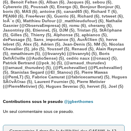
(6),
Benoit Felten
(6),
Alban
(6),
Jacques
(6),
sebou
(6),
Cybereric
(6),
Poussah
(6),
Energo
(6),
Bonjour Bonjour
(6),
boris
(6),
MAS
(6),
antoine
(6),
canard65
(6),
Richard T
(6),
PEAI60
(6),
Free4ever
(6),
Guerric
(6),
Richard
(6),
tvtweet
(6),
loÃ¯c
(6),
Matthieu Dufour (@_matthieudufour)
(6),
Nathalie
Gasnier (@ObservaEmpresa)
(6),
romu
(6),
cheramy
(6),
Jasontrisy
(6),
EtienneL
(5),
DJM
(5),
Tristan
(5),
StÃ©phane
(5),
Gilles
(5),
Thierry
(5),
Alphonse
(5),
apbianco
(5),
dePassage
(5),
Sans_importance
(5),
AurÃ©lien
(5),
herve
lebret
(5),
Alex
(5),
Adrien
(5),
Jean-Denis
(5),
NM
(5),
Nicolas
Chevallier
(5),
jdo
(5),
Youssef
(5),
Renaud
(5),
Alain Raynaud
(5),
mmathieum
(5),
(@bvanryb) (@bvanryb)
(5),
Boris
DefrÃ©ville (@AudioSense)
(5),
cedric naux (@cnaux)
(5),
Patrick Bertrand (@pck_b)
(5),
(@arnaud_thurudev)
(@arnaud_thurudev)
(5),
(@PLechevallier) (@PLechevallier)
(5),
Stanislas Segard (@El_Stanou)
(5),
Pierre Mawas
(@PemLT)
(5),
Fabrice Camurat (@fabricecamurat)
(5),
Hugues
SÃ©vÃ©rac
(5),
Laurent Fournier
(5),
Pierre Metivier
(@PierreMetivier)
(5),
Hugues Severac
(5),
hervet
(5),
Joel
(5)
Contributions sous le pseudo
@jgberthomes
Un seul commentaire sous ce pseudo.