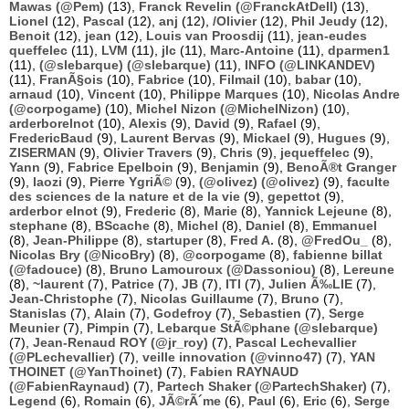
Mawas (@Pem)
(13),
Franck Revelin (@FranckAtDell)
(13),
Lionel
(12),
Pascal
(12),
anj
(12),
/Olivier
(12),
Phil Jeudy
(12),
Benoit
(12),
jean
(12),
Louis van Proosdij
(11),
jean-eudes
queffelec
(11),
LVM
(11),
jlc
(11),
Marc-Antoine
(11),
dparmen1
(11),
(@slebarque) (@slebarque)
(11),
INFO (@LINKANDEV)
(11),
FranÃ§ois
(10),
Fabrice
(10),
Filmail
(10),
babar
(10),
arnaud
(10),
Vincent
(10),
Philippe Marques
(10),
Nicolas Andre
(@corpogame)
(10),
Michel Nizon (@MichelNizon)
(10),
arderborelnot
(10),
Alexis
(9),
David
(9),
Rafael
(9),
FredericBaud
(9),
Laurent Bervas
(9),
Mickael
(9),
Hugues
(9),
ZISERMAN
(9),
Olivier Travers
(9),
Chris
(9),
jequeffelec
(9),
Yann
(9),
Fabrice Epelboin
(9),
Benjamin
(9),
BenoÃ®t Granger
(9),
laozi
(9),
Pierre YgriÃ©
(9),
(@olivez) (@olivez)
(9),
faculte
des sciences de la nature et de la vie
(9),
gepettot
(9),
arderbor elnot
(9),
Frederic
(8),
Marie
(8),
Yannick Lejeune
(8),
stephane
(8),
BScache
(8),
Michel
(8),
Daniel
(8),
Emmanuel
(8),
Jean-Philippe
(8),
startuper
(8),
Fred A.
(8),
@FredOu_
(8),
Nicolas Bry (@NicoBry)
(8),
@corpogame
(8),
fabienne billat
(@fadouce)
(8),
Bruno Lamouroux (@Dassoniou)
(8),
Lereune
(8),
~laurent
(7),
Patrice
(7),
JB
(7),
ITI
(7),
Julien Ã‰LIE
(7),
Jean-Christophe
(7),
Nicolas Guillaume
(7),
Bruno
(7),
Stanislas
(7),
Alain
(7),
Godefroy
(7),
Sebastien
(7),
Serge
Meunier
(7),
Pimpin
(7),
Lebarque StÃ©phane (@slebarque)
(7),
Jean-Renaud ROY (@jr_roy)
(7),
Pascal Lechevallier
(@PLechevallier)
(7),
veille innovation (@vinno47)
(7),
YAN
THOINET (@YanThoinet)
(7),
Fabien RAYNAUD
(@FabienRaynaud)
(7),
Partech Shaker (@PartechShaker)
(7),
Legend
(6),
Romain
(6),
JÃ©rÃ´me
(6),
Paul
(6),
Eric
(6),
Serge