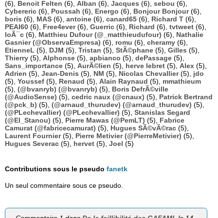
(6),
Benoit Felten
(6),
Alban
(6),
Jacques
(6),
sebou
(6),
Cybereric
(6),
Poussah
(6),
Energo
(6),
Bonjour Bonjour
(6),
boris
(6),
MAS
(6),
antoine
(6),
canard65
(6),
Richard T
(6),
PEAI60
(6),
Free4ever
(6),
Guerric
(6),
Richard
(6),
tvtweet
(6),
loÃ¯c
(6),
Matthieu Dufour (@_matthieudufour)
(6),
Nathalie
Gasnier (@ObservaEmpresa)
(6),
romu
(6),
cheramy
(6),
EtienneL
(5),
DJM
(5),
Tristan
(5),
StÃ©phane
(5),
Gilles
(5),
Thierry
(5),
Alphonse
(5),
apbianco
(5),
dePassage
(5),
Sans_importance
(5),
AurÃ©lien
(5),
herve lebret
(5),
Alex
(5),
Adrien
(5),
Jean-Denis
(5),
NM
(5),
Nicolas Chevallier
(5),
jdo
(5),
Youssef
(5),
Renaud
(5),
Alain Raynaud
(5),
mmathieum
(5),
(@bvanryb) (@bvanryb)
(5),
Boris DefrÃ©ville
(@AudioSense)
(5),
cedric naux (@cnaux)
(5),
Patrick Bertrand
(@pck_b)
(5),
(@arnaud_thurudev) (@arnaud_thurudev)
(5),
(@PLechevallier) (@PLechevallier)
(5),
Stanislas Segard
(@El_Stanou)
(5),
Pierre Mawas (@PemLT)
(5),
Fabrice
Camurat (@fabricecamurat)
(5),
Hugues SÃ©vÃ©rac
(5),
Laurent Fournier
(5),
Pierre Metivier (@PierreMetivier)
(5),
Hugues Severac
(5),
hervet
(5),
Joel
(5)
Contributions sous le pseudo
fanetk
Un seul commentaire sous ce pseudo.