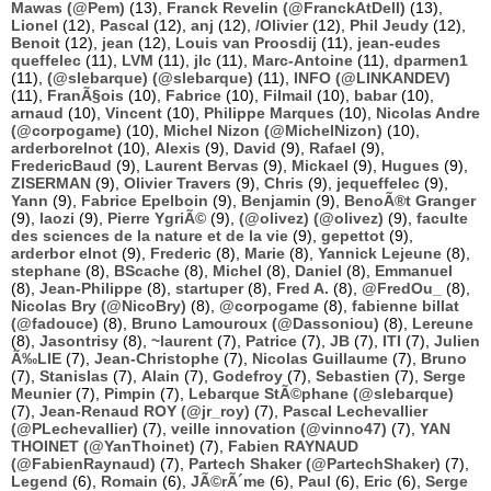
Mawas (@Pem)
(13),
Franck Revelin (@FranckAtDell)
(13),
Lionel
(12),
Pascal
(12),
anj
(12),
/Olivier
(12),
Phil Jeudy
(12),
Benoit
(12),
jean
(12),
Louis van Proosdij
(11),
jean-eudes
queffelec
(11),
LVM
(11),
jlc
(11),
Marc-Antoine
(11),
dparmen1
(11),
(@slebarque) (@slebarque)
(11),
INFO (@LINKANDEV)
(11),
FranÃ§ois
(10),
Fabrice
(10),
Filmail
(10),
babar
(10),
arnaud
(10),
Vincent
(10),
Philippe Marques
(10),
Nicolas Andre
(@corpogame)
(10),
Michel Nizon (@MichelNizon)
(10),
arderborelnot
(10),
Alexis
(9),
David
(9),
Rafael
(9),
FredericBaud
(9),
Laurent Bervas
(9),
Mickael
(9),
Hugues
(9),
ZISERMAN
(9),
Olivier Travers
(9),
Chris
(9),
jequeffelec
(9),
Yann
(9),
Fabrice Epelboin
(9),
Benjamin
(9),
BenoÃ®t Granger
(9),
laozi
(9),
Pierre YgriÃ©
(9),
(@olivez) (@olivez)
(9),
faculte
des sciences de la nature et de la vie
(9),
gepettot
(9),
arderbor elnot
(9),
Frederic
(8),
Marie
(8),
Yannick Lejeune
(8),
stephane
(8),
BScache
(8),
Michel
(8),
Daniel
(8),
Emmanuel
(8),
Jean-Philippe
(8),
startuper
(8),
Fred A.
(8),
@FredOu_
(8),
Nicolas Bry (@NicoBry)
(8),
@corpogame
(8),
fabienne billat
(@fadouce)
(8),
Bruno Lamouroux (@Dassoniou)
(8),
Lereune
(8),
Jasontrisy
(8),
~laurent
(7),
Patrice
(7),
JB
(7),
ITI
(7),
Julien
Ã‰LIE
(7),
Jean-Christophe
(7),
Nicolas Guillaume
(7),
Bruno
(7),
Stanislas
(7),
Alain
(7),
Godefroy
(7),
Sebastien
(7),
Serge
Meunier
(7),
Pimpin
(7),
Lebarque StÃ©phane (@slebarque)
(7),
Jean-Renaud ROY (@jr_roy)
(7),
Pascal Lechevallier
(@PLechevallier)
(7),
veille innovation (@vinno47)
(7),
YAN
THOINET (@YanThoinet)
(7),
Fabien RAYNAUD
(@FabienRaynaud)
(7),
Partech Shaker (@PartechShaker)
(7),
Legend
(6),
Romain
(6),
JÃ©rÃ´me
(6),
Paul
(6),
Eric
(6),
Serge