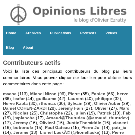
Home
Archives
Publications
Podcasts
Videos
Blog
About
Contributeurs actifs
Voici la liste des principaux contributeurs du blog par leurs
commentaires. Vous pouvez cliquer sur leur lien pour obtenir leurs
commentaires dans cette page :
macha
(113),
Michel Nizon
(96),
Pierre
(85),
Fabien
(66),
herve
(66),
leafar
(44),
guillaume
(42),
Laurent
(40),
philippe
(32),
Herve Kabla
(30),
rthomas
(30),
Sylvain
(29),
Olivier Auber
(29),
Daniel COHEN-ZARDI
(28),
Jeremy Fain
(27),
Olivier
(27),
Marc
(27),
Nicolas
(25),
Christophe
(22),
julien
(19),
Patrick
(19),
Fab
(19),
jmplanche
(17),
Arnaud@Thurudev (@arnaud_thurudev)
(17),
Jeremy
(16),
OlivierJ
(16),
JustinThemiddle
(16),
vicnent
(16),
bobonofx
(15),
Paul Gateau
(15),
Pierre Jol
(14),
patr_ix
(14),
Jerome
(13),
Lionel LaskÃ© (@lionellaske)
(13),
Pierre