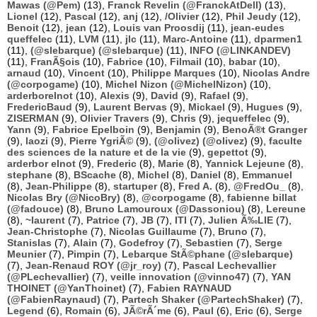
Mawas (@Pem)
(13),
Franck Revelin (@FranckAtDell)
(13),
Lionel
(12),
Pascal
(12),
anj
(12),
/Olivier
(12),
Phil Jeudy
(12),
Benoit
(12),
jean
(12),
Louis van Proosdij
(11),
jean-eudes
queffelec
(11),
LVM
(11),
jlc
(11),
Marc-Antoine
(11),
dparmen1
(11),
(@slebarque) (@slebarque)
(11),
INFO (@LINKANDEV)
(11),
FranÃ§ois
(10),
Fabrice
(10),
Filmail
(10),
babar
(10),
arnaud
(10),
Vincent
(10),
Philippe Marques
(10),
Nicolas Andre
(@corpogame)
(10),
Michel Nizon (@MichelNizon)
(10),
arderborelnot
(10),
Alexis
(9),
David
(9),
Rafael
(9),
FredericBaud
(9),
Laurent Bervas
(9),
Mickael
(9),
Hugues
(9),
ZISERMAN
(9),
Olivier Travers
(9),
Chris
(9),
jequeffelec
(9),
Yann
(9),
Fabrice Epelboin
(9),
Benjamin
(9),
BenoÃ®t Granger
(9),
laozi
(9),
Pierre YgriÃ©
(9),
(@olivez) (@olivez)
(9),
faculte
des sciences de la nature et de la vie
(9),
gepettot
(9),
arderbor elnot
(9),
Frederic
(8),
Marie
(8),
Yannick Lejeune
(8),
stephane
(8),
BScache
(8),
Michel
(8),
Daniel
(8),
Emmanuel
(8),
Jean-Philippe
(8),
startuper
(8),
Fred A.
(8),
@FredOu_
(8),
Nicolas Bry (@NicoBry)
(8),
@corpogame
(8),
fabienne billat
(@fadouce)
(8),
Bruno Lamouroux (@Dassoniou)
(8),
Lereune
(8),
~laurent
(7),
Patrice
(7),
JB
(7),
ITI
(7),
Julien Ã‰LIE
(7),
Jean-Christophe
(7),
Nicolas Guillaume
(7),
Bruno
(7),
Stanislas
(7),
Alain
(7),
Godefroy
(7),
Sebastien
(7),
Serge
Meunier
(7),
Pimpin
(7),
Lebarque StÃ©phane (@slebarque)
(7),
Jean-Renaud ROY (@jr_roy)
(7),
Pascal Lechevallier
(@PLechevallier)
(7),
veille innovation (@vinno47)
(7),
YAN
THOINET (@YanThoinet)
(7),
Fabien RAYNAUD
(@FabienRaynaud)
(7),
Partech Shaker (@PartechShaker)
(7),
Legend
(6),
Romain
(6),
JÃ©rÃ´me
(6),
Paul
(6),
Eric
(6),
Serge