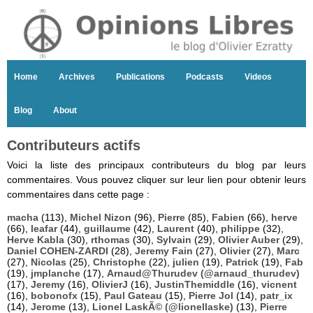
Home
Archives
Publications
Podcasts
Videos
Blog
About
Contributeurs actifs
Voici la liste des principaux contributeurs du blog par leurs
commentaires. Vous pouvez cliquer sur leur lien pour obtenir leurs
commentaires dans cette page :
macha
(113),
Michel Nizon
(96),
Pierre
(85),
Fabien
(66),
herve
(66),
leafar
(44),
guillaume
(42),
Laurent
(40),
philippe
(32),
Herve Kabla
(30),
rthomas
(30),
Sylvain
(29),
Olivier Auber
(29),
Daniel COHEN-ZARDI
(28),
Jeremy Fain
(27),
Olivier
(27),
Marc
(27),
Nicolas
(25),
Christophe
(22),
julien
(19),
Patrick
(19),
Fab
(19),
jmplanche
(17),
Arnaud@Thurudev (@arnaud_thurudev)
(17),
Jeremy
(16),
OlivierJ
(16),
JustinThemiddle
(16),
vicnent
(16),
bobonofx
(15),
Paul Gateau
(15),
Pierre Jol
(14),
patr_ix
(14),
Jerome
(13),
Lionel LaskÃ© (@lionellaske)
(13),
Pierre