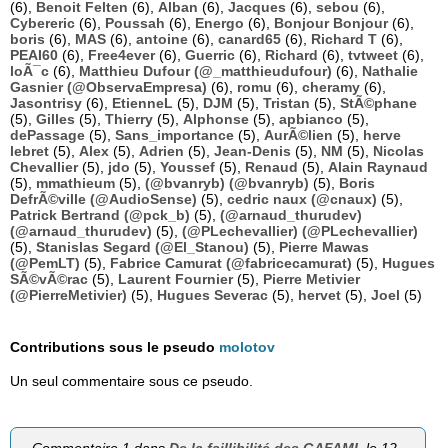
(6),
Benoit Felten
(6),
Alban
(6),
Jacques
(6),
sebou
(6),
Cybereric
(6),
Poussah
(6),
Energo
(6),
Bonjour Bonjour
(6),
boris
(6),
MAS
(6),
antoine
(6),
canard65
(6),
Richard T
(6),
PEAI60
(6),
Free4ever
(6),
Guerric
(6),
Richard
(6),
tvtweet
(6),
loÃ¯c
(6),
Matthieu Dufour (@_matthieudufour)
(6),
Nathalie
Gasnier (@ObservaEmpresa)
(6),
romu
(6),
cheramy
(6),
Jasontrisy
(6),
EtienneL
(5),
DJM
(5),
Tristan
(5),
StÃ©phane
(5),
Gilles
(5),
Thierry
(5),
Alphonse
(5),
apbianco
(5),
dePassage
(5),
Sans_importance
(5),
AurÃ©lien
(5),
herve
lebret
(5),
Alex
(5),
Adrien
(5),
Jean-Denis
(5),
NM
(5),
Nicolas
Chevallier
(5),
jdo
(5),
Youssef
(5),
Renaud
(5),
Alain Raynaud
(5),
mmathieum
(5),
(@bvanryb) (@bvanryb)
(5),
Boris
DefrÃ©ville (@AudioSense)
(5),
cedric naux (@cnaux)
(5),
Patrick Bertrand (@pck_b)
(5),
(@arnaud_thurudev)
(@arnaud_thurudev)
(5),
(@PLechevallier) (@PLechevallier)
(5),
Stanislas Segard (@El_Stanou)
(5),
Pierre Mawas
(@PemLT)
(5),
Fabrice Camurat (@fabricecamurat)
(5),
Hugues
SÃ©vÃ©rac
(5),
Laurent Fournier
(5),
Pierre Metivier
(@PierreMetivier)
(5),
Hugues Severac
(5),
hervet
(5),
Joel
(5)
Contributions sous le pseudo
molotov
Un seul commentaire sous ce pseudo.