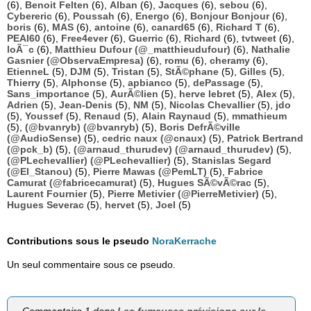
(6),
Benoit Felten
(6),
Alban
(6),
Jacques
(6),
sebou
(6),
Cybereric
(6),
Poussah
(6),
Energo
(6),
Bonjour Bonjour
(6),
boris
(6),
MAS
(6),
antoine
(6),
canard65
(6),
Richard T
(6),
PEAI60
(6),
Free4ever
(6),
Guerric
(6),
Richard
(6),
tvtweet
(6),
loÃ¯c
(6),
Matthieu Dufour (@_matthieudufour)
(6),
Nathalie
Gasnier (@ObservaEmpresa)
(6),
romu
(6),
cheramy
(6),
EtienneL
(5),
DJM
(5),
Tristan
(5),
StÃ©phane
(5),
Gilles
(5),
Thierry
(5),
Alphonse
(5),
apbianco
(5),
dePassage
(5),
Sans_importance
(5),
AurÃ©lien
(5),
herve lebret
(5),
Alex
(5),
Adrien
(5),
Jean-Denis
(5),
NM
(5),
Nicolas Chevallier
(5),
jdo
(5),
Youssef
(5),
Renaud
(5),
Alain Raynaud
(5),
mmathieum
(5),
(@bvanryb) (@bvanryb)
(5),
Boris DefrÃ©ville
(@AudioSense)
(5),
cedric naux (@cnaux)
(5),
Patrick Bertrand
(@pck_b)
(5),
(@arnaud_thurudev) (@arnaud_thurudev)
(5),
(@PLechevallier) (@PLechevallier)
(5),
Stanislas Segard
(@El_Stanou)
(5),
Pierre Mawas (@PemLT)
(5),
Fabrice
Camurat (@fabricecamurat)
(5),
Hugues SÃ©vÃ©rac
(5),
Laurent Fournier
(5),
Pierre Metivier (@PierreMetivier)
(5),
Hugues Severac
(5),
hervet
(5),
Joel
(5)
Contributions sous le pseudo
NoraKerrache
Un seul commentaire sous ce pseudo.