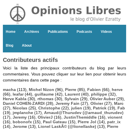
Home
Archives
Publications
Podcasts
Videos
Blog
About
Contributeurs actifs
Voici la liste des principaux contributeurs du blog par leurs
commentaires. Vous pouvez cliquer sur leur lien pour obtenir leurs
commentaires dans cette page :
macha
(113),
Michel Nizon
(96),
Pierre
(85),
Fabien
(66),
herve
(66),
leafar
(44),
guillaume
(42),
Laurent
(40),
philippe
(32),
Herve Kabla
(30),
rthomas
(30),
Sylvain
(29),
Olivier Auber
(29),
Daniel COHEN-ZARDI
(28),
Jeremy Fain
(27),
Olivier
(27),
Marc
(27),
Nicolas
(25),
Christophe
(22),
julien
(19),
Patrick
(19),
Fab
(19),
jmplanche
(17),
Arnaud@Thurudev (@arnaud_thurudev)
(17),
Jeremy
(16),
OlivierJ
(16),
JustinThemiddle
(16),
vicnent
(16),
bobonofx
(15),
Paul Gateau
(15),
Pierre Jol
(14),
patr_ix
(14),
Jerome
(13),
Lionel LaskÃ© (@lionellaske)
(13),
Pierre