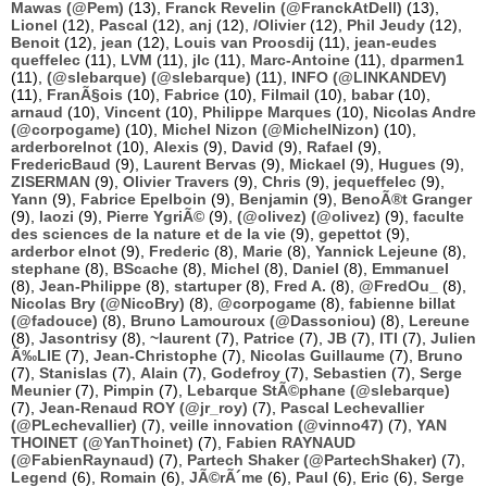
Mawas (@Pem)
(13),
Franck Revelin (@FranckAtDell)
(13),
Lionel
(12),
Pascal
(12),
anj
(12),
/Olivier
(12),
Phil Jeudy
(12),
Benoit
(12),
jean
(12),
Louis van Proosdij
(11),
jean-eudes
queffelec
(11),
LVM
(11),
jlc
(11),
Marc-Antoine
(11),
dparmen1
(11),
(@slebarque) (@slebarque)
(11),
INFO (@LINKANDEV)
(11),
FranÃ§ois
(10),
Fabrice
(10),
Filmail
(10),
babar
(10),
arnaud
(10),
Vincent
(10),
Philippe Marques
(10),
Nicolas Andre
(@corpogame)
(10),
Michel Nizon (@MichelNizon)
(10),
arderborelnot
(10),
Alexis
(9),
David
(9),
Rafael
(9),
FredericBaud
(9),
Laurent Bervas
(9),
Mickael
(9),
Hugues
(9),
ZISERMAN
(9),
Olivier Travers
(9),
Chris
(9),
jequeffelec
(9),
Yann
(9),
Fabrice Epelboin
(9),
Benjamin
(9),
BenoÃ®t Granger
(9),
laozi
(9),
Pierre YgriÃ©
(9),
(@olivez) (@olivez)
(9),
faculte
des sciences de la nature et de la vie
(9),
gepettot
(9),
arderbor elnot
(9),
Frederic
(8),
Marie
(8),
Yannick Lejeune
(8),
stephane
(8),
BScache
(8),
Michel
(8),
Daniel
(8),
Emmanuel
(8),
Jean-Philippe
(8),
startuper
(8),
Fred A.
(8),
@FredOu_
(8),
Nicolas Bry (@NicoBry)
(8),
@corpogame
(8),
fabienne billat
(@fadouce)
(8),
Bruno Lamouroux (@Dassoniou)
(8),
Lereune
(8),
Jasontrisy
(8),
~laurent
(7),
Patrice
(7),
JB
(7),
ITI
(7),
Julien
Ã‰LIE
(7),
Jean-Christophe
(7),
Nicolas Guillaume
(7),
Bruno
(7),
Stanislas
(7),
Alain
(7),
Godefroy
(7),
Sebastien
(7),
Serge
Meunier
(7),
Pimpin
(7),
Lebarque StÃ©phane (@slebarque)
(7),
Jean-Renaud ROY (@jr_roy)
(7),
Pascal Lechevallier
(@PLechevallier)
(7),
veille innovation (@vinno47)
(7),
YAN
THOINET (@YanThoinet)
(7),
Fabien RAYNAUD
(@FabienRaynaud)
(7),
Partech Shaker (@PartechShaker)
(7),
Legend
(6),
Romain
(6),
JÃ©rÃ´me
(6),
Paul
(6),
Eric
(6),
Serge