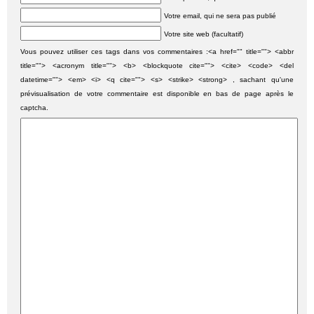
Votre email, qui ne sera pas publié
Votre site web (facultatif)
Vous pouvez utiliser ces tags dans vos commentaires :<a href="" title=""> <abbr
title=""> <acronym title=""> <b> <blockquote cite=""> <cite> <code> <del
datetime=""> <em> <i> <q cite=""> <s> <strike> <strong> , sachant qu'une
prévisualisation de votre commentaire est disponible en bas de page après le
captcha.