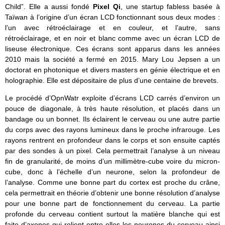
Child”. Elle a aussi fondé
Pixel Qi
, une startup fabless basée à
Taïwan à l’origine d’un écran LCD fonctionnant sous deux modes :
l’un avec rétroéclairage et en couleur, et l’autre, sans
rétroéclairage, et en noir et blanc comme avec un écran LCD de
liseuse électronique. Ces écrans sont apparus dans les années
2010 mais la société a fermé en 2015. Mary Lou Jepsen a un
doctorat en photonique et divers masters en génie électrique et en
holographie. Elle est dépositaire de plus d’une centaine de brevets.
Le procédé d’OpnWatr exploite d’écrans LCD carrés d’environ un
pouce de diagonale, à très haute résolution, et placés dans un
bandage ou un bonnet. Ils éclairent le cerveau ou une autre partie
du corps avec des rayons lumineux dans le proche infrarouge. Les
rayons rentrent en profondeur dans le corps et son ensuite captés
par des sondes à un pixel. Cela permettrait l’analyse à un niveau
fin de granularité, de moins d’un millimètre-cube voire du micron-
cube, donc à l’échelle d’un neurone, selon la profondeur de
l’analyse. Comme une bonne part du cortex est proche du crâne,
cela permettrait en théorie d’obtenir une bonne résolution d’analyse
pour une bonne part de fonctionnement du cerveau. La partie
profonde du cerveau contient surtout la matière blanche qui est
faite d’axones qui relient entre elles les neurones du cerveau ainsi