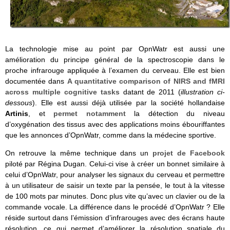
La technologie mise au point par OpnWatr est aussi une
amélioration du principe général de la spectroscopie dans le
proche infrarouge appliquée à l’examen du cerveau. Elle est bien
documentée dans
A quantitative comparison of NIRS and fMRI
across multiple cognitive tasks
datant de 2011 (
illustration ci-
dessous
). Elle est aussi déjà utilisée par la société hollandaise
Artinis
, et
permet notamment
la détection du niveau
d’oxygénation des tissus avec des applications moins ébouriffantes
que les annonces d’OpnWatr, comme dans la médecine sportive.
On retrouve la même technique dans un
projet de Facebook
piloté par Régina Dugan. Celui-ci vise à créer un bonnet similaire à
celui d’OpnWatr, pour analyser les signaux du cerveau et permettre
à un utilisateur de saisir un texte par la pensée, le tout à la vitesse
de 100 mots par minutes. Donc plus vite qu’avec un clavier ou de la
commande vocale. La différence dans le procédé d’OpnWatr ? Elle
réside surtout dans l’émission d’infrarouges avec des écrans haute
résolution, ce qui permet d’améliorer la résolution spatiale du