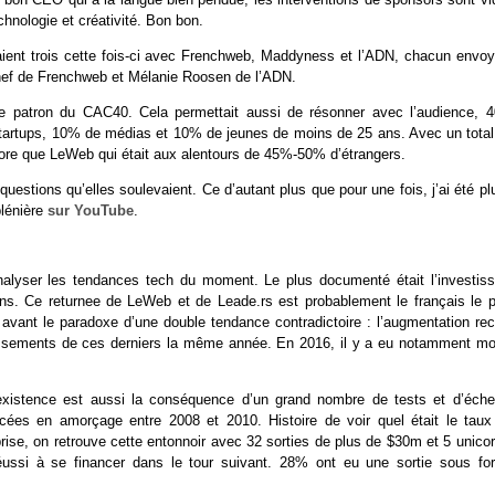
hnologie et créativité. Bon bon.
ient trois cette fois-ci avec Frenchweb, Maddyness et l’ADN, chacun envoy
chef de Frenchweb et Mélanie Roosen de l’ADN.
ne patron du CAC40. Cela permettait aussi de résonner avec l’audience, 
startups, 10% de médias et 10% de jeunes de moins de 25 ans. Avec un total
core que LeWeb qui était aux alentours de 45%-50% d’étrangers.
estions qu’elles soulevaient. Ce d’autant plus que pour une fois, j’ai été pl
plénière
sur YouTube
.
analyser les tendances tech du moment. Le plus documenté était l’investiss
5 ans. Ce returnee de LeWeb et de Leade.rs est probablement le français le p
n avant le paradoxe d’une double tendance contradictoire : l’augmentation rec
tissements de ces derniers la même année. En 2016, il y a eu notamment mo
existence est aussi la conséquence d’un grand nombre de tests et d’éche
cées en amorçage entre 2008 et 2010. Histoire de voir quel était le taux
ise, on retrouve cette entonnoir avec 32 sorties de plus de $30m et 5 unicor
ussi à se financer dans le tour suivant. 28% ont eu une sortie sous fo