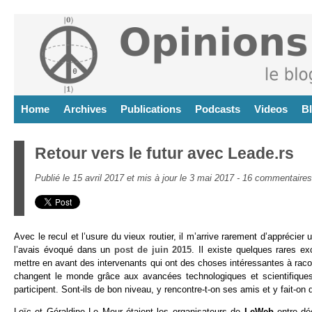
Home
Archives
Publications
Podcasts
Videos
B
Retour vers le futur avec Leade.rs
Publié le 15 avril 2017 et mis à jour le 3 mai 2017 -
16 commentaires
Avec le recul et l’usure du vieux routier, il m’arrive rarement d’appréc
l’avais évoqué dans un
post de juin 2015
. Il existe quelques rares e
mettre en avant des intervenants qui ont des choses intéressantes à racon
changent le monde grâce aux avancées technologiques et scientifiques
participent. Sont-ils de bon niveau, y rencontre-t-on ses amis et y fait-o
Loïc et Géraldine Le Meur étaient les organisateurs de
LeWeb
entre dé