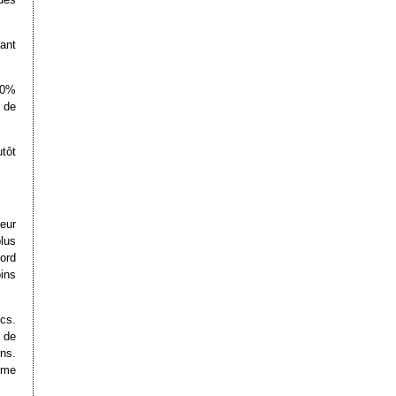
ant
40%
 de
utôt
eur
lus
ord
ins
cs.
 de
ns.
rme