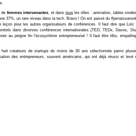
e.
t de
femmes intervenantes
, et dans
tous
les rôles : animation, tables ronde
ne 37%, un rare niveau dans la tech. Bravo ! On est passé du #jamaissansel
e leçon pour les autres organisateurs de conférences. Il faut dire que Loïc 
tentiels dans diverses conférences internationales (TED, TEDx, Davos, Slu
nner au peigne fin l’écosystème entrepreneurial ! Il faut être têtu, empathi
huit créateurs de startups de moins de 30 ans sélectionnés parmi plusie
sation des entrepreneurs, souvent américains, qui ont déjà réussi et levé 