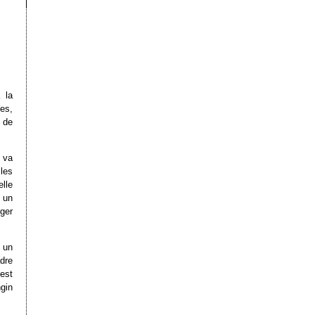
 la
es,
 de
 va
 les
lle
 un
ger
 un
adre
est
ngin