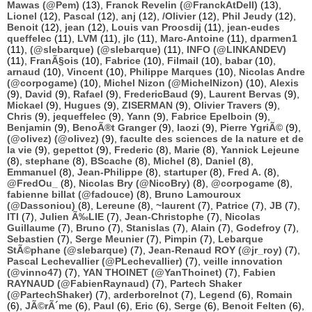
Mawas (@Pem)
(13),
Franck Revelin (@FranckAtDell)
(13),
Lionel
(12),
Pascal
(12),
anj
(12),
/Olivier
(12),
Phil Jeudy
(12),
Benoit
(12),
jean
(12),
Louis van Proosdij
(11),
jean-eudes
queffelec
(11),
LVM
(11),
jlc
(11),
Marc-Antoine
(11),
dparmen1
(11),
(@slebarque) (@slebarque)
(11),
INFO (@LINKANDEV)
(11),
FranÃ§ois
(10),
Fabrice
(10),
Filmail
(10),
babar
(10),
arnaud
(10),
Vincent
(10),
Philippe Marques
(10),
Nicolas Andre
(@corpogame)
(10),
Michel Nizon (@MichelNizon)
(10),
Alexis
(9),
David
(9),
Rafael
(9),
FredericBaud
(9),
Laurent Bervas
(9),
Mickael
(9),
Hugues
(9),
ZISERMAN
(9),
Olivier Travers
(9),
Chris
(9),
jequeffelec
(9),
Yann
(9),
Fabrice Epelboin
(9),
Benjamin
(9),
BenoÃ®t Granger
(9),
laozi
(9),
Pierre YgriÃ©
(9),
(@olivez) (@olivez)
(9),
faculte des sciences de la nature et de
la vie
(9),
gepettot
(9),
Frederic
(8),
Marie
(8),
Yannick Lejeune
(8),
stephane
(8),
BScache
(8),
Michel
(8),
Daniel
(8),
Emmanuel
(8),
Jean-Philippe
(8),
startuper
(8),
Fred A.
(8),
@FredOu_
(8),
Nicolas Bry (@NicoBry)
(8),
@corpogame
(8),
fabienne billat (@fadouce)
(8),
Bruno Lamouroux
(@Dassoniou)
(8),
Lereune
(8),
~laurent
(7),
Patrice
(7),
JB
(7),
ITI
(7),
Julien Ã‰LIE
(7),
Jean-Christophe
(7),
Nicolas
Guillaume
(7),
Bruno
(7),
Stanislas
(7),
Alain
(7),
Godefroy
(7),
Sebastien
(7),
Serge Meunier
(7),
Pimpin
(7),
Lebarque
StÃ©phane (@slebarque)
(7),
Jean-Renaud ROY (@jr_roy)
(7),
Pascal Lechevallier (@PLechevallier)
(7),
veille innovation
(@vinno47)
(7),
YAN THOINET (@YanThoinet)
(7),
Fabien
RAYNAUD (@FabienRaynaud)
(7),
Partech Shaker
(@PartechShaker)
(7),
arderborelnot
(7),
Legend
(6),
Romain
(6),
JÃ©rÃ´me
(6),
Paul
(6),
Eric
(6),
Serge
(6),
Benoit Felten
(6),