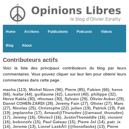
Home
Archives
Publications
Podcasts
Videos
Blog
About
Contributeurs actifs
Voici la liste des principaux contributeurs du blog par leurs
commentaires. Vous pouvez cliquer sur leur lien pour obtenir leurs
commentaires dans cette page :
macha
(113),
Michel Nizon
(96),
Pierre
(85),
Fabien
(66),
herve
(66),
leafar
(44),
guillaume
(42),
Laurent
(40),
philippe
(32),
Herve Kabla
(30),
rthomas
(30),
Sylvain
(29),
Olivier Auber
(29),
Daniel COHEN-ZARDI
(28),
Jeremy Fain
(27),
Olivier
(27),
Marc
(27),
Nicolas
(25),
Christophe
(22),
julien
(19),
Patrick
(19),
Fab
(19),
jmplanche
(17),
Arnaud@Thurudev (@arnaud_thurudev)
(17),
Jeremy
(16),
OlivierJ
(16),
JustinThemiddle
(16),
vicnent
(16),
bobonofx
(15),
Paul Gateau
(15),
Pierre Jol
(14),
patr_ix
(14),
Jerome
(13),
Lionel LaskÃ© (@lionellaske)
(13),
Pierre