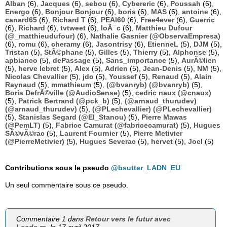
Alban
(6),
Jacques
(6),
sebou
(6),
Cybereric
(6),
Poussah
(6),
Energo
(6),
Bonjour Bonjour
(6),
boris
(6),
MAS
(6),
antoine
(6),
canard65
(6),
Richard T
(6),
PEAI60
(6),
Free4ever
(6),
Guerric
(6),
Richard
(6),
tvtweet
(6),
loÃ¯c
(6),
Matthieu Dufour
(@_matthieudufour)
(6),
Nathalie Gasnier (@ObservaEmpresa)
(6),
romu
(6),
cheramy
(6),
Jasontrisy
(6),
EtienneL
(5),
DJM
(5),
Tristan
(5),
StÃ©phane
(5),
Gilles
(5),
Thierry
(5),
Alphonse
(5),
apbianco
(5),
dePassage
(5),
Sans_importance
(5),
AurÃ©lien
(5),
herve lebret
(5),
Alex
(5),
Adrien
(5),
Jean-Denis
(5),
NM
(5),
Nicolas Chevallier
(5),
jdo
(5),
Youssef
(5),
Renaud
(5),
Alain
Raynaud
(5),
mmathieum
(5),
(@bvanryb) (@bvanryb)
(5),
Boris DefrÃ©ville (@AudioSense)
(5),
cedric naux (@cnaux)
(5),
Patrick Bertrand (@pck_b)
(5),
(@arnaud_thurudev)
(@arnaud_thurudev)
(5),
(@PLechevallier) (@PLechevallier)
(5),
Stanislas Segard (@El_Stanou)
(5),
Pierre Mawas
(@PemLT)
(5),
Fabrice Camurat (@fabricecamurat)
(5),
Hugues
SÃ©vÃ©rac
(5),
Laurent Fournier
(5),
Pierre Metivier
(@PierreMetivier)
(5),
Hugues Severac
(5),
hervet
(5),
Joel
(5)
Contributions sous le pseudo
@bsutter_LADN_EU
Un seul commentaire sous ce pseudo.
Commentaire 1 dans
Retour vers le futur avec