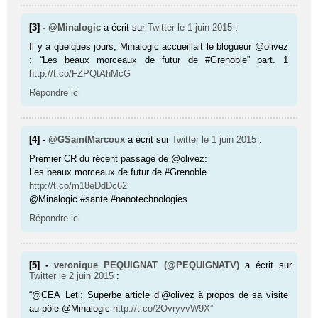
[3] -
@Minalogic
a écrit sur
Twitter
le 1 juin 2015
:
Il y a quelques jours, Minalogic accueillait le blogueur @olivez
: “Les beaux morceaux de futur de #Grenoble” part. 1
http://t.co/FZPQtAhMcG
Répondre ici
[4] -
@GSaintMarcoux
a écrit sur
Twitter
le 1 juin 2015
:
Premier CR du récent passage de @olivez:
Les beaux morceaux de futur de #Grenoble
http://t.co/m18eDdDc62
@Minalogic #sante #nanotechnologies
Répondre ici
[5] -
veronique PEQUIGNAT (@PEQUIGNATV)
a écrit sur
Twitter
le 2 juin 2015
:
“@CEA_Leti: Superbe article d’@olivez à propos de sa visite
au pôle @Minalogic
http://t.co/2OvryvvW9X”