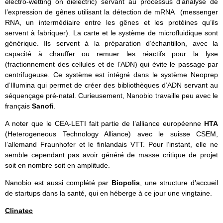
electro-wetting on dielectric) servant au processus d’analyse de
l’expression de gênes utilisant la détection de mRNA (messenger
RNA, un intermédiaire entre les gênes et les protéines qu’ils
servent à fabriquer). La carte et le système de microfluidique sont
générique. Ils servent à la préparation d’échantillon, avec la
capacité à chauffer ou remuer les réactifs pour la lyse
(fractionnement des cellules et de l’ADN) qui évite le passage par
centrifugeuse. Ce système est intégré dans le système Neoprep
d’Illumina qui permet de créer des bibliothèques d’ADN servant au
séquençage pré-natal. Curieusement, Nanobio travaille peu avec le
français
Sanofi
.
A noter que le CEA-LETI fait partie de l’alliance européenne
HTA
(Heterogeneous Technology Alliance) avec le suisse CSEM,
l’allemand Fraunhofer et le finlandais VTT. Pour l’instant, elle ne
semble cependant pas avoir généré de masse critique de projet
soit en nombre soit en amplitude.
Nanobio est aussi complété par
Biopolis
, une structure d’accueil
de startups dans la santé, qui en héberge à ce jour une vingtaine.
Clinatec