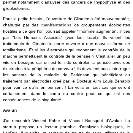
permet notamment d’analyser des cancers de l’hypophyse et des
glioblastomes.
Pour la petite histoire, l’ouverture de Clinatec a été mouvementée,
chahutée par des
manifestations
de groupements écologistes
hostiles à ce que l’on pourrait appeler “l’homme augmenté”, initiés
par “Les Humains Associés” (voir leur
tract
). Ils voient les
traitements de Clinatec la porte ouverte à une nouvelle forme de
totalitarisme. Et si les électrodes qui redonnent le contrôle de la
marche permettaient le contrôle de la pensée ? C’est aller un peu
vite en besogne car on est loin de contrôler la pensée avec des
électrodes à la périphérie du cerveau ! Ils devraient aussi interroger
les patients de la maladie de Parkinson qui bénéficient du
traitement par électrodes créé par le Docteur Alim Louis Benabib
pour voir ce qu’ils en pensent ! En voilà en tout cas qui seront
certainement dans le camp du contre pour ce qui est des
conséquences de la singularité !
Avalun
J’ai rencontré Vincent Poher et Vincent Bousquet d’Avalun. La
startup propose un lecteur portable d’analyses biologiques, le
LabPad. Il exploite un capteur de goutte de sang utilisant de la