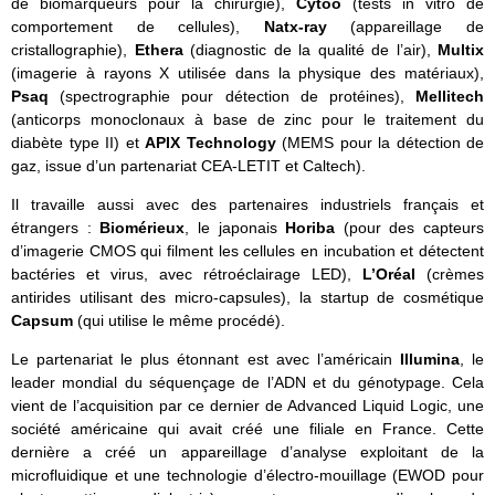
de biomarqueurs pour la chirurgie),
Cytoo
(tests in vitro de
comportement de cellules),
Natx-ray
(appareillage de
cristallographie),
Ethera
(diagnostic de la qualité de l’air),
Multix
(imagerie à rayons X utilisée dans la physique des matériaux),
Psaq
(spectrographie pour détection de protéines),
Mellitech
(anticorps monoclonaux à base de zinc pour le traitement du
diabète type II) et
APIX Technology
(MEMS pour la détection de
gaz, issue d’un partenariat CEA-LETIT et Caltech).
Il travaille aussi avec des partenaires industriels français et
étrangers :
Biomérieux
, le japonais
Horiba
(pour des capteurs
d’imagerie CMOS qui filment les cellules en incubation et détectent
bactéries et virus, avec rétroéclairage LED),
L’Oréal
(crèmes
antirides utilisant des micro-capsules), la startup de cosmétique
Capsum
(qui utilise le même procédé).
Le partenariat le plus étonnant est avec l’américain
Illumina
, le
leader mondial du séquençage de l’ADN et du génotypage. Cela
vient de l’acquisition par ce dernier de Advanced Liquid Logic, une
société américaine qui avait créé une filiale en France. Cette
dernière a créé un appareillage d’analyse exploitant de la
microfluidique et une technologie d’électro-mouillage (EWOD pour