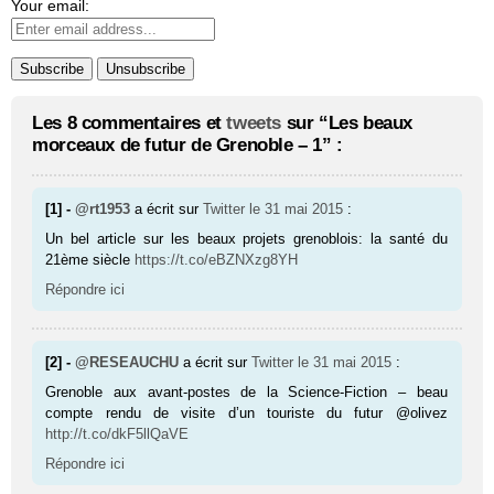
Your email:
Les 8 commentaires et
tweets
sur “Les beaux
morceaux de futur de Grenoble – 1” :
[1] -
@rt1953
a écrit sur
Twitter
le 31 mai 2015
:
Un bel article sur les beaux projets grenoblois: la santé du
21ème siècle
https://t.co/eBZNXzg8YH
Répondre ici
[2] -
@RESEAUCHU
a écrit sur
Twitter
le 31 mai 2015
:
Grenoble aux avant-postes de la Science-Fiction – beau
compte rendu de visite d’un touriste du futur @olivez
http://t.co/dkF5llQaVE
Répondre ici