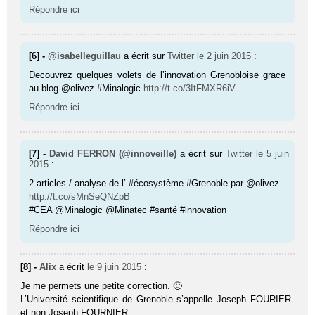
Répondre ici
[6] -
@isabelleguillau
a écrit sur
Twitter
le 2 juin 2015
:
Decouvrez quelques volets de l’innovation Grenobloise grace
au blog @olivez #Minalogic
http://t.co/3ItFMXR6iV
Répondre ici
[7] -
David FERRON (@innoveille)
a écrit sur
Twitter
le 5 juin
2015
:
2 articles / analyse de l’ #écosystème #Grenoble par @olivez
http://t.co/sMnSeQNZpB
#CEA @Minalogic @Minatec #santé #innovation
Répondre ici
[8] -
Alix
a écrit
le 9 juin 2015
:
Je me permets une petite correction. 🙂
L’Université scientifique de Grenoble s’appelle Joseph FOURIER
et non Joseph FOURNIER.