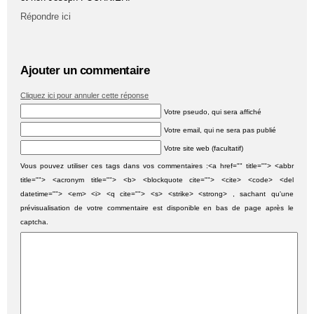
Répondre ici
Ajouter un commentaire
Cliquez ici pour annuler cette réponse
Votre pseudo, qui sera affiché
Votre email, qui ne sera pas publié
Votre site web (facultatif)
Vous pouvez utiliser ces tags dans vos commentaires :<a href="" title=""> <abbr
title=""> <acronym title=""> <b> <blockquote cite=""> <cite> <code> <del
datetime=""> <em> <i> <q cite=""> <s> <strike> <strong> , sachant qu'une
prévisualisation de votre commentaire est disponible en bas de page après le
captcha.