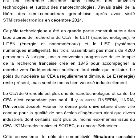
est une référence ancienne dans l’univers des nouvelles
technologies et surtout des nanotechnologies. J’avais traité de la
filière des semi-conducteurs grenobloise après avoir visité
STMicroelectronics
en décembre 2014.
Ce pôle technologique a été en grande partie construit autour des
laboratoires de recherche du CEA : le LETI (nanotechnologies), le
LITEN (énergie et nanomatériaux) et le LIST (systèmes
numériques intelligents), les trois rassemblant pas moins de 4200
personnes. A l’origine, une reconversion progressive de ce temple
de la recherche française créé en 1945 pour accompagner la
marche vers l’indépendance nucléaire tant civile que militaire. Le
poids du nucléaire au CEA a régulièrement diminué. Le E (énergie)
reste présent, mais semble moins bien valorisé industriellement.
Le CEA de Grenoble est plus orienté nanotechnologies et santé. Le
CEA n’est cependant pas seul. Il y a aussi l’INSERM, l’INRIA,
l’Université Joseph Fourier, le dense pôle universitaire d’une ville
connue pour la qualité de ses écoles d’ingénieurs ainsi que divers
industriels dont certains sont plus ou moins eux-mêmes issus du
CEA : STMicroelectronics et SOITEC, ou encore Schneider.
Côté écosystème, le pôle de compétitivité
Minalogic
consolide