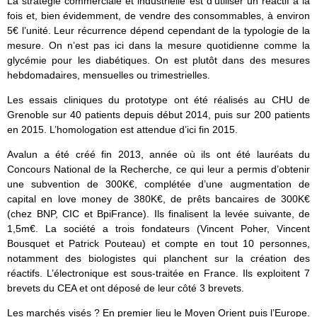
La stratégie commerciale et industrielle est d’utiliser un réactif à la
fois et, bien évidemment, de vendre des consommables, à environ
5€ l’unité. Leur récurrence dépend cependant de la typologie de la
mesure. On n’est pas ici dans la mesure quotidienne comme la
glycémie pour les diabétiques. On est plutôt dans des mesures
hebdomadaires, mensuelles ou trimestrielles.
Les essais cliniques du prototype ont été réalisés au CHU de
Grenoble sur 40 patients depuis début 2014, puis sur 200 patients
en 2015. L’homologation est attendue d’ici fin 2015.
Avalun a été créé fin 2013, année où ils ont été lauréats du
Concours National de la Recherche, ce qui leur a permis d’obtenir
une subvention de 300K€, complétée d’une augmentation de
capital en love money de 380K€, de prêts bancaires de 300K€
(chez BNP, CIC et BpiFrance). Ils finalisent la levée suivante, de
1,5m€. La société a trois fondateurs (Vincent Poher, Vincent
Bousquet et Patrick Pouteau) et compte en tout 10 personnes,
notamment des biologistes qui planchent sur la création des
réactifs. L’électronique est sous-traitée en France. Ils exploitent 7
brevets du CEA et ont déposé de leur côté 3 brevets.
Les marchés visés ? En premier lieu le Moyen Orient puis l’Europe.