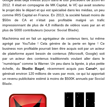
Google avait déjà investit $32m dans le tour précédent de $35m en
2012. Il était en compagnie de MK Capital, le VC qui avait soutenu
le projet dès le départ et qui est spécialisé dans les médias, un peu
comme IRIS Capital en France. En 2013, la société faisait moins de
$50m de CA et n’était pas profitable malgré un trafic
impressionnant de plus de 4,8 milliards de vidéos vues par an et
plus de 5000 contributeurs (source:
Social Blade
).
Machinima est en fait un agrégateur de contenus tiers, lui même
agrégé par YouTube ! Cela génère de la perte en ligne ! Ce
business non profitable pourrait bien être acquis soit par un acteur
de plateforme ayant besoin de contenus (Microsoft, Google) soit
par un acteur des contenus traditionnels voulant aller dans le
“numérique” comme la Warner. Un peu dans la lignée, à plus petite
échelle, du
Studio Bagel
, récemment acquis pas
Canal+
, qui
générait environ 120 millions de vues par mois, ce qui lui apportait
un revenu publicitaire estimé à moins de $500K annuels par
Social
Blade
.