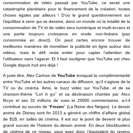
consommation de vidéo passait par YouTube, ce serait une
catastrophe planétaire pour le financement de la création, toutes
choses égales par ailleurs ! D’où le grand questionnement sur
l’équilibre à venir qui se dessine, dans un monde où la totalité de la
consommation de TV et de vidéo sera numérique et multi-écrans et
une partie toujours croissance en mode non-linéaire (pas
consommée en direct). On peut certes encore trouver de
meilleures manières de monétiser la publicité en ligne autour des
vidéos, mais le défi reste entier pour capter l’attention de
l’utilisateur sans l’agacer. Et il faut souligner que YouTube est chez
Google depuis huit ans déjà !
A juste titre, Alex Carloss de
YouTube
évoquait la complémentarité
entre YouTube et les autres canaux de diffusion, qu’il s’agisse de la
TV ou du cinéma. Ainsi, le buzz vidéo sur YouTube, et de sa
chanson-thème “
Let it go
” et sa déclinaison chantée par
Alex
Boye
et ses 32 millions de vues et 29000 commentaires, a-t-il
contribué au succès de “
Frozen
” (La Reine des Neiges). Le dessin
animé de Disney sorti fin 2013 a généré un chiffre d’affaire global
de $1B, en salles de cinéma. Il est sur le point de devenir le plus
grand succès de l’histoire du dessin animé. En deux blockbusters
de cinéma de ce niveau, vous avez donc l’équivalent du revenu