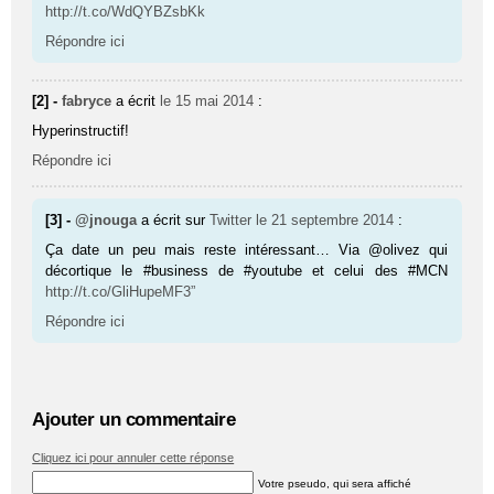
http://t.co/WdQYBZsbKk
Répondre ici
[2] -
fabryce
a écrit
le 15 mai 2014
:
Hyperinstructif!
Répondre ici
[3] -
@jnouga
a écrit sur
Twitter
le 21 septembre 2014
:
Ça date un peu mais reste intéressant… Via @olivez qui
décortique le #business de #youtube et celui des #MCN
http://t.co/GliHupeMF3”
Répondre ici
Ajouter un commentaire
Cliquez ici pour annuler cette réponse
Votre pseudo, qui sera affiché