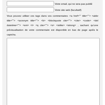
Votre email, qui ne sera pas publié
Votre site web (facultatif)
Vous pouvez utiliser ces tags dans vos commentaires :<a href="" title=""> <abbr
title=""> <acronym title=""> <b> <blockquote cite=""> <cite> <code> <del
datetime=""> <em> <i> <q cite=""> <s> <strike> <strong> , sachant qu'une
prévisualisation de votre commentaire est disponible en bas de page après le
captcha.