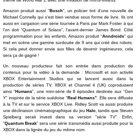
Amazon produit aussi “
Bosch
”, un policier tiré d’une nouvelle de
Michael Connelly qui s’est bien vendue sous forme de livre. Ils ont
aussi en cargaison une série tournée à Paris par Mark Foster à qui
l’on doit “Quantum of Solace”, l’avant-dernier James Bond. Côté
programmation pour les enfants, Amazon produit “
Anndroids
” qui
met en scène une gamine surdouée de 9 ans qui créé des robots.
Si cela peut donner envie aux filles de devenir ingénieures, cela
sera ça de gagné !
Un nouveau producteur fait son entrée dans production de
contenus pour la vidéo à la demande : Microsoft et son activité
XBOX Entertainment Studios qui se lancent aussi dans la
production de séries TV. XBOX et Channel 4 (UK) coproduisent
ainsi “
Humans
”, une mini-série de 8 épisodes destinée aux “Gen
Y” inspirée de la série suédoise “
Real Humans”
. Elle sera diffusée
à la TV et sur le service XBOX Live. Ridley Scott va aussi produire
une déclinaison cinématographique du jeu
Halo
, tandis que Steven
Spielberg serait investi dans sa version “série TV”. Enfin,
“
Quantum Break
” sera une série transmédia aussi produite pour la
XBOX dans la lignée du jeu du même nom.