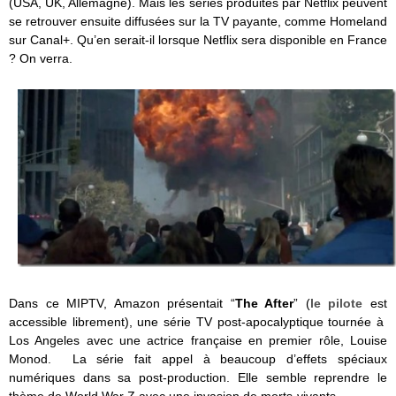
(USA, UK, Allemagne). Mais les séries produites par Netflix peuvent
se retrouver ensuite diffusées sur la TV payante, comme Homeland
sur Canal+. Qu’en serait-il lorsque Netflix sera disponible en France
? On verra.
Dans ce MIPTV, Amazon présentait “
The After
” (
le pilote
est
accessible librement), une série TV post-apocalyptique tournée à
Los Angeles avec une actrice française en premier rôle, Louise
Monod. La série fait appel à beaucoup d’effets spéciaux
numériques dans sa post-production. Elle semble reprendre le
thème de World War Z avec une invasion de morts-vivants.