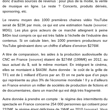
donc d’autres sources de revenus : pour plus de la moitié, la vente
de musique en ligne. Le reste ? Concerts, produits dérivés,
sponsoring, etc.
Le revenu moyen des 1000 premières chaines vidéo YouTube
serait de $23K par mois, ce qui est une estimation haute (
source:
MDG
). Les plus gros acteurs de ce marché atteignent à peine
$40m tout compris ce qui est très faible à l’échelle de l’industrie des
contenus. Si on calcule bien, les 1000 premiers producteurs sur
YouTube généraient donc un chiffre d’affaire d’environ $276M.
A titre de comparaison, les aides à la production audiovisuelle du
CNC en France (
source
) étaient de $274M (199M€) en 2012, au
taux actuel du $, soit le même montant. En intégrant le cinéma,
elles se montaient à $443M. Autre donnée : le coût de la grille de
TF1 est de 1 milliard d’Euros par an. Et on ne parle que d’un pays
qui représente au plus 3% de l’économie mondiale ! Il y a d’ailleurs
en France environ un millier de sociétés de production de fictions et
de documentaires, dans un marché qui est déjà très fragmenté.
Autre donnée à prendre en compte : le régime des intermittents du
spectacle en France concerne 254 000 personnes qui cotisent pour
232M€, le régime étant déficitaire de 1Md€ en 2010 (
source
). Vous