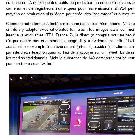
ou Endemol. A noter que des outils de production numérique innovants so
caméras et d’enregistreurs numériques pour les émissions 24h/24 per
moyens de production plus légers pour créer des “backstage” et autres i
Citons un autre format affecté par le numérique : les informations. Nous
ont dû s’y adapter avec différentes formules : les images sans commenta
interviews exclusives (TF1, France 2), le direct (y compris pour ne rien d
n’a par contre pas énormément changé. Il y a évidemment l’effet “Twit
assistent par exemple à un événement (attentat, accident). Il alimente les
par interviews téléphoniques au lieu de s’appuyer sur un Tweet. Evidemment
les médias traditionnels. Mais la substance de 140 caractères est heureu
pas son temps sur Twitter !