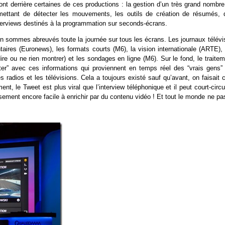
nt derrière certaines de ces productions : la gestion d’un très grand nombre
mettant de détecter les mouvements, les outils de création de résumés, 
nterviews destinés à la programmation sur seconds-écrans.
 en sommes abreuvés toute la journée sur tous les écrans. Les journaux télévi
ires (Euronews), les formats courts (M6), la vision internationale (ARTE), 
ire ou ne rien montrer) et les sondages en ligne (M6). Sur le fond, le traite
ter” avec ces informations qui proviennent en temps réel des “vrais gens” 
 radios et les télévisions. Cela a toujours existé sauf qu’avant, on faisait 
, le Tweet est plus viral que l’interview téléphonique et il peut court-circu
sement encore facile à enrichir par du contenu vidéo ! Et tout le monde ne pa