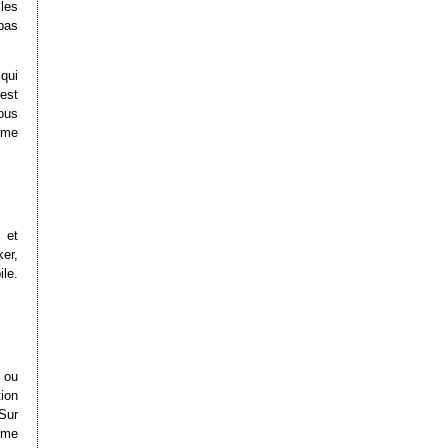
 les
pas
qui
est
ous
mme
 et
er,
ile.
n ou
tion
Sur
ême