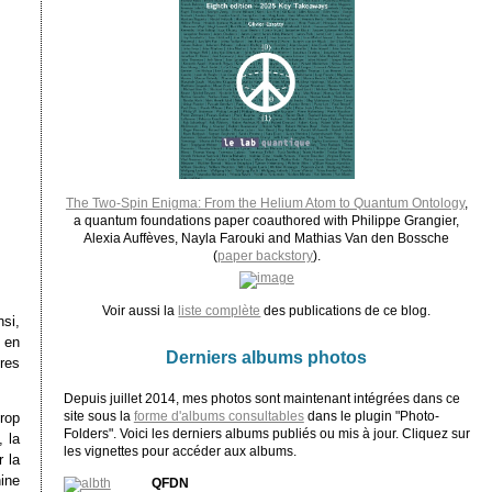
The Two-Spin Enigma: From the Helium Atom to Quantum Ontology
,
a quantum foundations paper coauthored with Philippe Grangier,
Alexia Auffèves, Nayla Farouki and Mathias Van den Bossche
(
paper backstory
).
Voir aussi la
liste complète
des publications de ce blog.
nsi,
 en
Derniers albums photos
tres
Depuis juillet 2014, mes photos sont maintenant intégrées dans ce
site sous la
forme d'albums consultables
dans le plugin "Photo-
trop
Folders". Voici les derniers albums publiés ou mis à jour. Cliquez sur
, la
les vignettes pour accéder aux albums.
r la
ine
QFDN