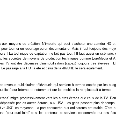
s aux moyens de création. N’importe qui peut s’acheter une caméra HD et
 pour tourner un reportage ou un documentaire. Mais il faut toujours des moy
urs ! La technique de captation ne fait pas tout ! Il faut aussi un scénario,
lleurs, les sociétés de moyens de production techniques comme EuroMedia et 
nes TV ont des dépenses d’immobilisation (capex) toujours très élevées ! El
 Le passage à la HD l’a été et celui de la 4K/UHD le sera également.
 des revenus publicitaires télévisuels qui seraient à termes captés par les bud
a publicité sur Internet et notamment sur les mobiles la remplacerait à terme.
écrans” migre progressivement vers les autres écrans que ceux de la TV. Dern
fois dépassée par les autres écrans, aux USA. Les gens passent plus de temps
09 vs 4h31 en moyenne. La part consacrée aux ordinateurs est stable. C’est c
as “pour quoi faire” et si les contenus et services consommés sur ces écr