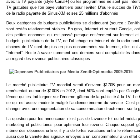
avec la TV payante (style Canal+) où les programmes ne sont pas interrom
TV gratuites que l’on paye volontiers pour l’éviter. D’où le succès de Ti
de la radio payante de Sirius-XM et ses 25 millions d’abonnés !
Deux catégories de budgets publicitaires se distinguent (source :
Zenit
sont restés relativement stables. En gros, Internet et surtout Google, ont
des petites annonces qui est passé presque entièrement sur Internet et 
budgets publicitaires de la TV, de l’affichage extérieur et de la radio s
chaines de TV sont de plus en plus consommées via Internet, elles ont à 
“Internet”. Reste à savoir comment ces derniers sont comptabilisés dans
au regard des revenus publicitaires classiques.
Le marché publicitaire TV mondial serait d’environ $170B pour un marc
représentait autour de $100B en 2012, dont 50% sont captés par Googl
féroce qui les fait lorgner sur l’énorme gâteau de la publicité à la TV. 
ce qui est assez modeste malgré l’audience énorme du service. C’est p
changer avec une augmentation de sa consommation directement sur le g
La question pour les annonceurs n’est pas de favoriser tel ou tel média p
marketing et publicitaires pour optimiser leur revenu. Chaque support g
même des dépenses online, il y a de fortes variations entre le référence
aussi que la variété des signaux envoyés à un consommateur a un effet de r