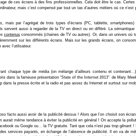
usage de ces écrans à des fins professionnelles. Cela doit être le cas. Certes
ordinateur, mais c’est compensé par tout un tas d’autres métiers où ce n’est 
, mais par l’agrégat de trois types d’écrans (PC, tablette, smartphones) 
ls servent aussi à regarder de la TV en direct ou en différé. La sémantique 
les
contenus
consommés (chaines de TV ou autres). Or, dans un univers où t
féremment sur les différents écrans. Mais sur les grands écrans, on conso
 avec l’utilisateur.
evant chaque type de média (on mélange d’ailleurs contenu et contenant…)
pris dans la fameuse présentation “
State of the Internet 2013
” de Mary Meek
ans la presse écrite et la radio et pas assez du Internet et surtout sur mob
pso facto aussi avoir de la publicité dessus ! Alors que l’on choisit son écra
On aurait même tendance à éviter la publicité en général ! On accepte la pollu
acebook ou Google ou… la TV gratuite. Tant que cela n’est pas trop gênant ! 
r des services payants, en échange de l’absence de publicité. Il en va de m