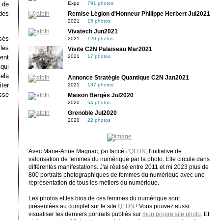
Expo
791 photos
 de
des
Remise Légion d'Honneur Philippe Herbert Jul2021
2021
15 photos
Vivatech Jun2021
sés
2021
120 photos
les
Visite C2N Palaiseau Mar2021
2021
17 photos
ment
qui
cela
Annonce Stratégie Quantique C2N Jan2021
iter
2021
137 photos
sse
Maison Bergès Jul2020
2020
54 photos
Grenoble Jul2020
2020
22 photos
Avec Marie-Anne Magnac, j'ai lancé
#QFDN
, l'initiative de
valorisation de femmes du numérique par la photo. Elle circule dans
différentes manifestations. J'ai réalisé entre 2011 et mi 2023 plus de
800 portraits photographiques de femmes du numérique avec une
représentation de tous les métiers du numérique.
Les photos et les bios de ces femmes du numérique sont
présentées au complet sur le site
QFDN
! Vous pouvez aussi
visualiser les derniers portraits publiés sur
mon propre site photo
. Et