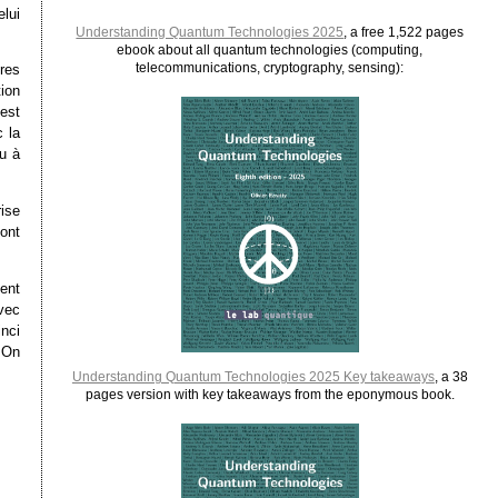
lui
Understanding Quantum Technologies 2025
, a free 1,522 pages
ebook about all quantum technologies (computing,
telecommunications, cryptography, sensing):
res
ion
est
 la
u à
ise
ont
ent
vec
nci
 On
Understanding Quantum Technologies 2025 Key takeaways
, a 38
pages version with key takeaways from the eponymous book.