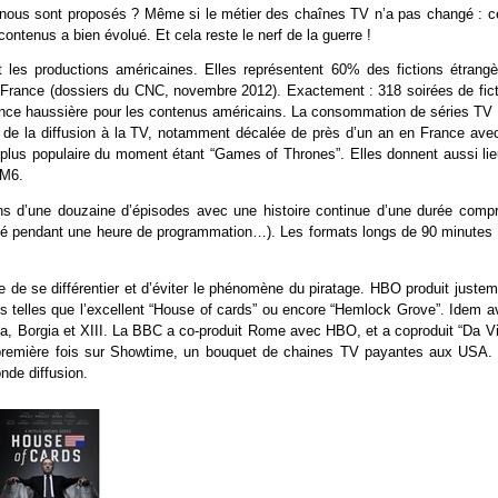
i nous sont proposés ? Même si le métier des chaînes TV n’a pas changé : ce
contenus a bien évolué. Et cela reste le nerf de la guerre !
t les productions américaines. Elles représentent 60% des fictions étrangè
 France (dossiers du CNC, novembre 2012). Exactement : 318 soirées de fict
dance haussière pour les contenus américains. La consommation de séries TV 
ue de la diffusion à la TV, notamment décalée de près d’un an en France avec
la plus populaire du moment étant “Games of Thrones”. Elles donnent aussi lie
 M6.
ons d’une douzaine d’épisodes avec une histoire continue d’une durée compr
ité pendant une heure de programmation…). Les formats longs de 90 minutes 
de se différentier et d’éviter le phénomène du piratage. HBO produit justem
es telles que l’excellent “House of cards” ou encore “Hemlock Grove”. Idem a
a, Borgia et XIII. La BBC a co-produit Rome avec HBO, et a coproduit “Da Vi
 la première fois sur Showtime, un bouquet de chaines TV payantes aux USA.
nde diffusion.