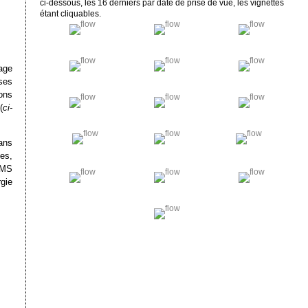
ci-dessous, les 16 derniers par date de prise de vue, les vignettes
étant cliquables.
age
ses
ons
(
ci-
ans
es,
SMS
gie