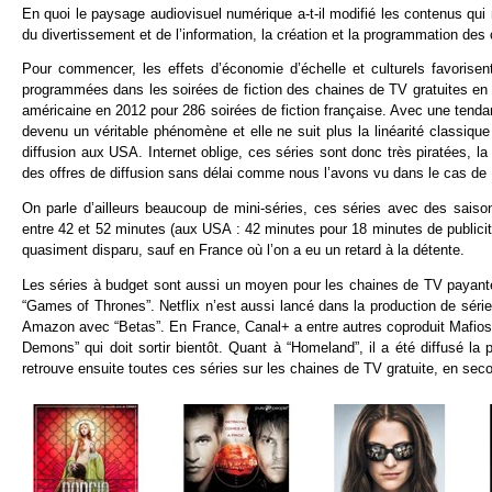
En quoi le paysage audiovisuel numérique a-t-il modifié les contenus qu
du divertissement et de l’information, la création et la programmation des 
Pour commencer, les effets d’économie d’échelle et culturels favorisen
programmées dans les soirées de fiction des chaines de TV gratuites en
américaine en 2012 pour 286 soirées de fiction française. Avec une ten
devenu un véritable phénomène et elle ne suit plus la linéarité classiq
diffusion aux USA. Internet oblige, ces séries sont donc très piratées, 
des offres de diffusion sans délai comme nous l’avons vu dans le cas de
On parle d’ailleurs beaucoup de mini-séries, ces séries avec des sais
entre 42 et 52 minutes (aux USA : 42 minutes pour 18 minutes de public
quasiment disparu, sauf en France où l’on a eu un retard à la détente.
Les séries à budget sont aussi un moyen pour les chaines de TV payante 
“Games of Thrones”. Netflix n’est aussi lancé dans la production de séri
Amazon avec “Betas”. En France, Canal+ a entre autres coproduit Mafios
Demons” qui doit sortir bientôt. Quant à “Homeland”, il a été diffusé
retrouve ensuite toutes ces séries sur les chaines de TV gratuite, en seco