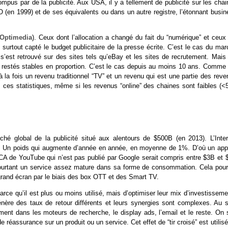
pus par de la publicité. Aux USA, il y a tellement de publicité sur les chai
VO (en 1999) et de ses équivalents ou dans un autre registre, l’étonnant busi
hOptimedia
). Ceux dont l’allocation a changé du fait du “numérique” et ceux
 surtout capté le budget publicitaire de la presse écrite. C’est le cas du ma
s’est retrouvé sur des sites tels qu’eBay et les sites de recrutement. Mais 
ont restés stables en proportion. C’est le cas depuis au moins 10 ans. Comme
la fois un revenu traditionnel “TV” et un revenu qui est une partie des reve
 ces statistiques, même si les revenus “online” des chaines sont faibles (<
hé global de la publicité situé aux alentours de $500B (en 2013). L’Inter
e. Un poids qui augmente d’année en année, en moyenne de 1%. D’où un appé
Le CA de YouTube qui n’est pas publié par Google serait compris entre $3B et
ourtant un service assez mature dans sa forme de consommation. Cela pourr
rand écran par le biais des box OTT et des Smart TV.
arce qu’il est plus ou moins utilisé, mais d’optimiser leur mix d’investissem
énère des taux de retour différents et leurs synergies sont complexes. Au s
ment dans les moteurs de recherche, le display ads, l’email et le reste. On s
éassurance sur un produit ou un service. Cet effet de “tir croisé” est utilis