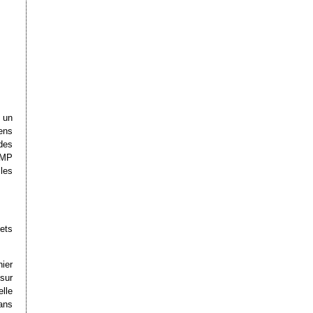
 un
ens
 des
AMP
les
gets
ier
 sur
elle
ans