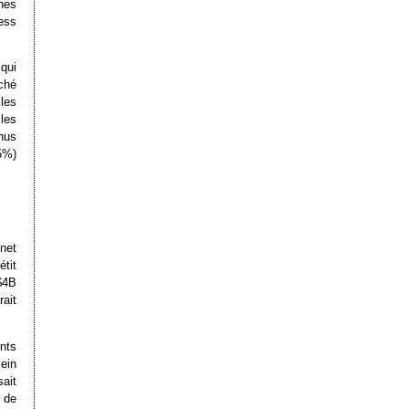
nes
ness
 qui
rché
les
 les
nus
5%)
net
tit
 $4B
ait
ents
ein
ait
é de