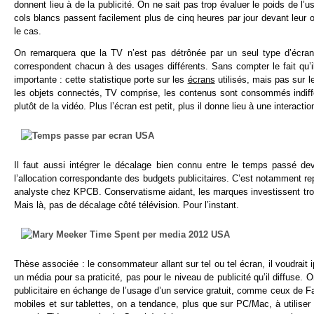
donnent lieu à de la publicité. On ne sait pas trop évaluer le poids de l’
cols blancs passent facilement plus de cinq heures par jour devant leur 
le cas.
On remarquera que la TV n’est pas détrônée par un seul type d’écrans
correspondent chacun à des usages différents. Sans compter le fait qu’i
importante : cette statistique porte sur les
écrans
utilisés, mais pas sur 
les objets connectés, TV comprise, les contenus sont consommés indif
plutôt de la vidéo. Plus l’écran est petit, plus il donne lieu à une interaction
Il faut aussi intégrer le décalage bien connu entre le temps passé d
l’allocation correspondante des budgets publicitaires. C’est notamment re
analyste chez KPCB. Conservatisme aidant, les marques investissent trop d
Mais là, pas de décalage côté télévision. Pour l’instant.
Thèse associée : le consommateur allant sur tel ou tel écran, il voudrait i
un média pour sa praticité, pas pour le niveau de publicité qu’il diffuse. 
publicitaire en échange de l’usage d’un service gratuit, comme ceux de F
mobiles et sur tablettes, on a tendance, plus que sur PC/Mac, à utilise