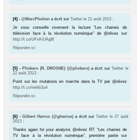
[4] -
@MarcPholien
a écrit sur
Twitter
le 21 août 2013
:
Je vous conseille vivement la lecture “Les chaines de
télévision face à la révolution numérique” de @olivez sur
http://t.co/UFxKiUAg8f
Répondre ici
[5] -
Plinkers (R. DROSNE) (@plinkers)
a écrit sur
Twitter
le
22 août 2013
:
Point sur les mutations en marche dans la TV par @olivez
http://t.co/ireli6i3u4
Répondre ici
[6] -
Gilbert Harrus (@gharrus)
a écrit sur
Twitter
le 27 août
2013
:
Thanks again for your analysis @olivez RT: “Les chaines de
TV face à la révolution numérique”, première partie sur