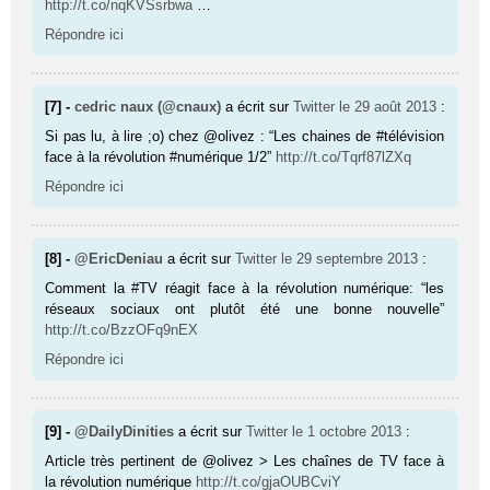
http://t.co/nqKVSsrbwa
…
Répondre ici
[7] -
cedric naux (@cnaux)
a écrit sur
Twitter
le 29 août 2013
:
Si pas lu, à lire ;o) chez @olivez : “Les chaines de #télévision
face à la révolution #numérique 1/2”
http://t.co/Tqrf87lZXq
Répondre ici
[8] -
@EricDeniau
a écrit sur
Twitter
le 29 septembre 2013
:
Comment la #TV réagit face à la révolution numérique: “les
réseaux sociaux ont plutôt été une bonne nouvelle”
http://t.co/BzzOFq9nEX
Répondre ici
[9] -
@DailyDinities
a écrit sur
Twitter
le 1 octobre 2013
:
Article très pertinent de @olivez > Les chaînes de TV face à
la révolution numérique
http://t.co/gjaOUBCviY