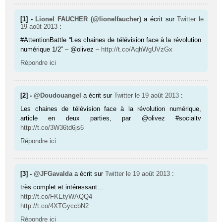
[1] -
Lionel FAUCHER (@lionelfaucher)
a écrit sur
Twitter
le
19 août 2013
:
#AttentionBattle “Les chaines de télévision face à la révolution
numérique 1/2” – @olivez –
http://t.co/AqhWgUVzGx
Répondre ici
[2] -
@Doudouangel
a écrit sur
Twitter
le 19 août 2013
:
Les chaines de télévision face à la révolution numérique,
article en deux parties, par @olivez #socialtv
http://t.co/3W36td6js6
Répondre ici
[3] -
@JFGavalda
a écrit sur
Twitter
le 19 août 2013
:
très complet et intéressant…
http://t.co/FKEtyWAQQ4
http://t.co/4XTGyccbN2
Répondre ici