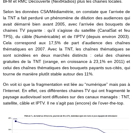
BFM et RMC Découverte (NextRadios) plus les chaines locales.
Selon les données CSA/Médiamétrie, on constate que l’arrivée de
la TNT a fait perduré un phénomène de dilution des audiences qui
avait démarré bien avant 2005, avec l’arrivée des bouquets de
chaines TV payante : qu’il s’agisse du satellite (CanalSat et feu
TPS), du câble (Numéricable) et de l’IPTV (depuis environ 2003).
Cela correspond aux 17,5% de part d’audience des chaînes
thématiques en 2007. Avec la TNT, les chaînes thématiques se
sont scindées en deux marchés distincts : celui des chaines
gratuites de la TNT (orange, en croissance à 23,1% en 2011) et
celui des chaînes thématiques des bouquets payants sus-cités, qui
tourne de manière plutôt stable autour des 11%.
On voit ici que la fragmentation est liée au “numérique” mais pas à
l’Internet. En effet, ces différentes chaines TV qui ont fragmenté le
paysage audiovisuel sont diffusées sur des canaux managés : TNT,
satellite, câble et IPTV. Il ne s’agit pas (encore) de l’over-the-top.