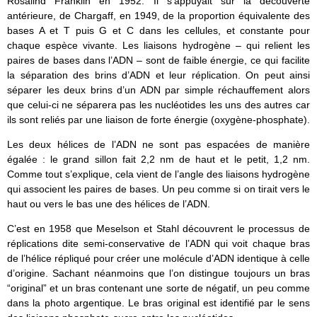
Rosalind Franklin en 1952. Il s’appuyait sur la découverte
antérieure, de Chargaff, en 1949, de la proportion équivalente des
bases A et T puis G et C dans les cellules, et constante pour
chaque espèce vivante. Les liaisons hydrogène – qui relient les
paires de bases dans l’ADN – sont de faible énergie, ce qui facilite
la séparation des brins d’ADN et leur réplication. On peut ainsi
séparer les deux brins d’un ADN par simple réchauffement alors
que celui-ci ne séparera pas les nucléotides les uns des autres car
ils sont reliés par une liaison de forte énergie (oxygène-phosphate).
Les deux hélices de l’ADN ne sont pas espacées de manière
égalée : le grand sillon fait 2,2 nm de haut et le petit, 1,2 nm.
Comme tout s’explique, cela vient de l’angle des liaisons hydrogène
qui associent les paires de bases. Un peu comme si on tirait vers le
haut ou vers le bas une des hélices de l’ADN.
C’est en 1958 que Meselson et Stahl découvrent le processus de
réplications dite semi-conservative de l’ADN qui voit chaque bras
de l’hélice répliqué pour créer une molécule d’ADN identique à celle
d’origine. Sachant néanmoins que l’on distingue toujours un bras
“original” et un bras contenant une sorte de négatif, un peu comme
dans la photo argentique. Le bras original est identifié par le sens