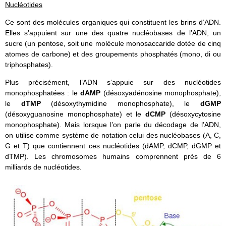
Nucléotides
Ce sont des molécules organiques qui constituent les brins d’ADN.
Elles s’appuient sur une des quatre nucléobases de l’ADN, un
sucre (un pentose, soit une molécule monosaccaride dotée de cinq
atomes de carbone) et des groupements phosphatés (mono, di ou
triphosphates).
Plus précisément, l’ADN s’appuie sur des nucléotides
monophosphatées : le
dAMP
(désoxyadénosine monophosphate),
le
dTMP
(désoxythymidine monophosphate), le
dGMP
(désoxyguanosine monophosphate) et le
dCMP
(désoxycytosine
monophosphate). Mais lorsque l’on parle du décodage de l’ADN,
on utilise comme système de notation celui des nucléobases (A, C,
G et T) que contiennent ces nucléotides (dAMP, dCMP, dGMP et
dTMP). Les chromosomes humains comprennent près de 6
milliards de nucléotides.