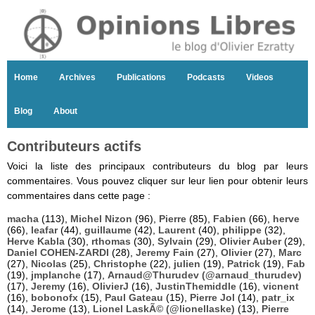
Home
Archives
Publications
Podcasts
Videos
Blog
About
Contributeurs actifs
Voici la liste des principaux contributeurs du blog par leurs
commentaires. Vous pouvez cliquer sur leur lien pour obtenir leurs
commentaires dans cette page :
macha
(113),
Michel Nizon
(96),
Pierre
(85),
Fabien
(66),
herve
(66),
leafar
(44),
guillaume
(42),
Laurent
(40),
philippe
(32),
Herve Kabla
(30),
rthomas
(30),
Sylvain
(29),
Olivier Auber
(29),
Daniel COHEN-ZARDI
(28),
Jeremy Fain
(27),
Olivier
(27),
Marc
(27),
Nicolas
(25),
Christophe
(22),
julien
(19),
Patrick
(19),
Fab
(19),
jmplanche
(17),
Arnaud@Thurudev (@arnaud_thurudev)
(17),
Jeremy
(16),
OlivierJ
(16),
JustinThemiddle
(16),
vicnent
(16),
bobonofx
(15),
Paul Gateau
(15),
Pierre Jol
(14),
patr_ix
(14),
Jerome
(13),
Lionel LaskÃ© (@lionellaske)
(13),
Pierre