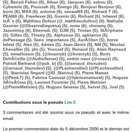
(6),
Benoit Felten
(6),
Alban
(6),
Jacques
(6),
sebou
(6),
Cybereric
(6),
Poussah
(6),
Energo
(6),
Bonjour Bonjour
(6),
boris
(6),
MAS
(6),
antoine
(6),
canard65
(6),
Richard T
(6),
PEAI60
(6),
Free4ever
(6),
Guerric
(6),
Richard
(6),
tvtweet
(6),
loÃ¯c
(6),
Matthieu Dufour (@_matthieudufour)
(6),
Nathalie
Gasnier (@ObservaEmpresa)
(6),
romu
(6),
cheramy
(6),
Jasontrisy
(6),
EtienneL
(5),
DJM
(5),
Tristan
(5),
StÃ©phane
(5),
Gilles
(5),
Thierry
(5),
Alphonse
(5),
apbianco
(5),
dePassage
(5),
Sans_importance
(5),
AurÃ©lien
(5),
herve
lebret
(5),
Alex
(5),
Adrien
(5),
Jean-Denis
(5),
NM
(5),
Nicolas
Chevallier
(5),
jdo
(5),
Youssef
(5),
Renaud
(5),
Alain Raynaud
(5),
mmathieum
(5),
(@bvanryb) (@bvanryb)
(5),
Boris
DefrÃ©ville (@AudioSense)
(5),
cedric naux (@cnaux)
(5),
Patrick Bertrand (@pck_b)
(5),
(@arnaud_thurudev)
(@arnaud_thurudev)
(5),
(@PLechevallier) (@PLechevallier)
(5),
Stanislas Segard (@El_Stanou)
(5),
Pierre Mawas
(@PemLT)
(5),
Fabrice Camurat (@fabricecamurat)
(5),
Hugues
SÃ©vÃ©rac
(5),
Laurent Fournier
(5),
Pierre Metivier
(@PierreMetivier)
(5),
Hugues Severac
(5),
hervet
(5),
Joel
(5)
Contributions sous le pseudo
Lim C
3 commentaires ont été soumis sous ce pseudo et avec le même
email.
Le premier commentaire date du 5 décembre 2006 et le dernier est