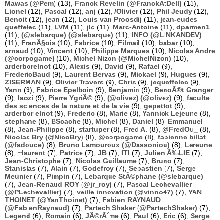
Mawas (@Pem)
(13),
Franck Revelin (@FranckAtDell)
(13),
Lionel
(12),
Pascal
(12),
anj
(12),
/Olivier
(12),
Phil Jeudy
(12),
Benoit
(12),
jean
(12),
Louis van Proosdij
(11),
jean-eudes
queffelec
(11),
LVM
(11),
jlc
(11),
Marc-Antoine
(11),
dparmen1
(11),
(@slebarque) (@slebarque)
(11),
INFO (@LINKANDEV)
(11),
FranÃ§ois
(10),
Fabrice
(10),
Filmail
(10),
babar
(10),
arnaud
(10),
Vincent
(10),
Philippe Marques
(10),
Nicolas Andre
(@corpogame)
(10),
Michel Nizon (@MichelNizon)
(10),
arderborelnot
(10),
Alexis
(9),
David
(9),
Rafael
(9),
FredericBaud
(9),
Laurent Bervas
(9),
Mickael
(9),
Hugues
(9),
ZISERMAN
(9),
Olivier Travers
(9),
Chris
(9),
jequeffelec
(9),
Yann
(9),
Fabrice Epelboin
(9),
Benjamin
(9),
BenoÃ®t Granger
(9),
laozi
(9),
Pierre YgriÃ©
(9),
(@olivez) (@olivez)
(9),
faculte
des sciences de la nature et de la vie
(9),
gepettot
(9),
arderbor elnot
(9),
Frederic
(8),
Marie
(8),
Yannick Lejeune
(8),
stephane
(8),
BScache
(8),
Michel
(8),
Daniel
(8),
Emmanuel
(8),
Jean-Philippe
(8),
startuper
(8),
Fred A.
(8),
@FredOu_
(8),
Nicolas Bry (@NicoBry)
(8),
@corpogame
(8),
fabienne billat
(@fadouce)
(8),
Bruno Lamouroux (@Dassoniou)
(8),
Lereune
(8),
~laurent
(7),
Patrice
(7),
JB
(7),
ITI
(7),
Julien Ã‰LIE
(7),
Jean-Christophe
(7),
Nicolas Guillaume
(7),
Bruno
(7),
Stanislas
(7),
Alain
(7),
Godefroy
(7),
Sebastien
(7),
Serge
Meunier
(7),
Pimpin
(7),
Lebarque StÃ©phane (@slebarque)
(7),
Jean-Renaud ROY (@jr_roy)
(7),
Pascal Lechevallier
(@PLechevallier)
(7),
veille innovation (@vinno47)
(7),
YAN
THOINET (@YanThoinet)
(7),
Fabien RAYNAUD
(@FabienRaynaud)
(7),
Partech Shaker (@PartechShaker)
(7),
Legend
(6),
Romain
(6),
JÃ©rÃ´me
(6),
Paul
(6),
Eric
(6),
Serge