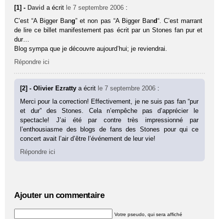
[1] -
David
a écrit
le 7 septembre 2006
:
C’est “A Bigger Ban
g
” et non pas “A Bigger Ban
d
“. C’est marrant
de lire ce billet manifestement pas écrit par un Stones fan pur et
dur…
Blog sympa que je découvre aujourd’hui; je reviendrai.
Répondre ici
[2] - Olivier Ezratty
a écrit
le 7 septembre 2006
:
Merci pour la correction! Effectivement, je ne suis pas fan “pur
et dur” des Stones. Cela n’empêche pas d’apprécier le
spectacle! J’ai été par contre très impressionné par
l’enthousiasme des blogs de fans des Stones pour qui ce
concert avait l’air d’être l’événement de leur vie!
Répondre ici
Ajouter un commentaire
Votre pseudo, qui sera affiché