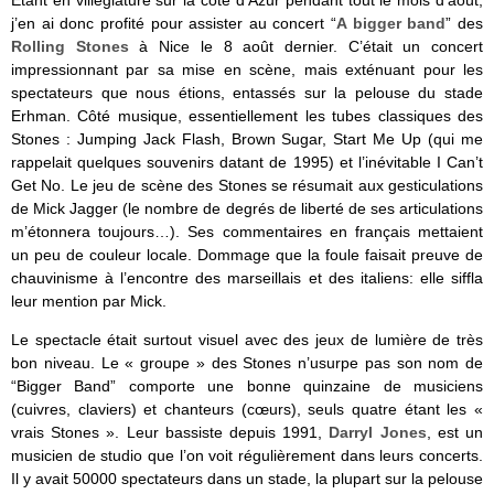
Etant en villégiature sur la côté d’Azur pendant tout le mois d’août,
j’en ai donc profité pour assister au concert “
A bigger band
” des
Rolling Stones
à Nice le 8 août dernier. C’était un concert
impressionnant par sa mise en scène, mais exténuant pour les
spectateurs que nous étions, entassés sur la pelouse du stade
Erhman. Côté musique, essentiellement les tubes classiques des
Stones : Jumping Jack Flash, Brown Sugar, Start Me Up (qui me
rappelait quelques souvenirs datant de 1995) et l’inévitable I Can’t
Get No. Le jeu de scène des Stones se résumait aux gesticulations
de Mick Jagger (le nombre de degrés de liberté de ses articulations
m’étonnera toujours…). Ses commentaires en français mettaient
un peu de couleur locale. Dommage que la foule faisait preuve de
chauvinisme à l’encontre des marseillais et des italiens: elle siffla
leur mention par Mick.
Le spectacle était surtout visuel avec des jeux de lumière de très
bon niveau. Le « groupe » des Stones n’usurpe pas son nom de
“Bigger Band” comporte une bonne quinzaine de musiciens
(cuivres, claviers) et chanteurs (cœurs), seuls quatre étant les «
vrais Stones ». Leur bassiste depuis 1991,
Darryl Jones
, est un
musicien de studio que l’on voit régulièrement dans leurs concerts.
Il y avait 50000 spectateurs dans un stade, la plupart sur la pelouse