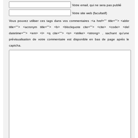
Votre email, qui ne sera pas publié
Votre site web (facultatif)
Vous pouvez utiliser ces tags dans vos commentaires :<a href="" title=""> <abbr
title=""> <acronym title=""> <b> <blockquote cite=""> <cite> <code> <del
datetime=""> <em> <i> <q cite=""> <s> <strike> <strong> , sachant qu'une
prévisualisation de votre commentaire est disponible en bas de page après le
captcha.