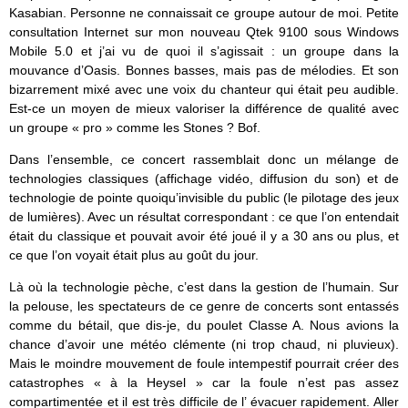
Kasabian. Personne ne connaissait ce groupe autour de moi. Petite
consultation Internet sur mon nouveau Qtek 9100 sous Windows
Mobile 5.0 et j’ai vu de quoi il s’agissait : un groupe dans la
mouvance d’Oasis. Bonnes basses, mais pas de mélodies. Et son
bizarrement mixé avec une voix du chanteur qui était peu audible.
Est-ce un moyen de mieux valoriser la différence de qualité avec
un groupe « pro » comme les Stones ? Bof.
Dans l’ensemble, ce concert rassemblait donc un mélange de
technologies classiques (affichage vidéo, diffusion du son) et de
technologie de pointe quoiqu’invisible du public (le pilotage des jeux
de lumières). Avec un résultat correspondant : ce que l’on entendait
était du classique et pouvait avoir été joué il y a 30 ans ou plus, et
ce que l’on voyait était plus au goût du jour.
Là où la technologie pèche, c’est dans la gestion de l’humain. Sur
la pelouse, les spectateurs de ce genre de concerts sont entassés
comme du bétail, que dis-je, du poulet Classe A. Nous avions la
chance d’avoir une météo clémente (ni trop chaud, ni pluvieux).
Mais le moindre mouvement de foule intempestif pourrait créer des
catastrophes « à la Heysel » car la foule n’est pas assez
compartimentée et il est très difficile de l’ évacuer rapidement. Aller