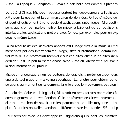
Vista – à l’époque « Longhorn » – avait la part belle des contenus présent
Du côté d’Office, Microsoft pousse surtout les développeurs à l’utilisat
XML pour la gestion et la communication de données. Office s’intègre de 
et peut effectivement être le socle d’applications spécifiques. Microsoft
point que c’en est parfois risible. Le mieux à faire est de se focaliser 
interfacera les applications métiers avec Office, par exemple, pour un e
sous le même Excel !
La nouveauté de ces dernières années est l’usage très à la mode du mark
messages par des intermédiaires, blogs, sites d’informations, communaut
trouvera plus d’information technique sur ces sites que sur les sites de Mi
dernier. C’est un peu la même chose avec Vista où Microsoft a poussé le
la documentation du produit.
Microsoft encourage sinon les éditeurs de logiciels à porter ou créer leur
une aide technique et marketing spécifique. La fenêtre pour obtenir cette
solutions au moment du lancement. Une fois que le mouvement est bien la
Au-delà des éditeurs de logiciels, Microsoft va préparer ses partenaires à
encouragement à la certification. Cela représente des investissement
clients. Il est bon de savoir que les partenaires de taille moyenne – le
plus tôt sur les nouvelles versions, différence avec les grandes SSII qui pré
Pour terminer avec les développeurs, signalons qu’ils sont les premier