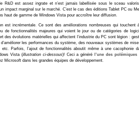
e de R&D est assez ingrate et n’est jamais labellisée sous le sceau valoris
 un impact marginal sur le marché. C’est le cas des éditions Tablet PC ou Me
ns haut de gamme de Windows Vista pour accroître leur diffusion.
tion est incrémentale. Ce sont des améliorations nombreuses qui touchent à
peu de fonctionnalités majeures qui voient le jour ou de catégories de logic
 des évolutions matérielles qui affectent l’industrie du PC sont légion : ges
fin d’améliorer les performances du système, des nouveaux systèmes de mise
, etc. Parfois, l’ajout de fonctionnalités aboutit même à une cacophonie d
ndows Vista (
illustration ci-dessous
)! Ceci a généré
l’une des polémiques
ez Microsoft dans les grandes équipes de développement.