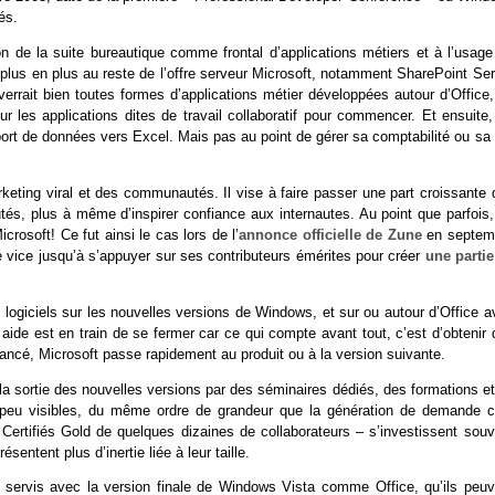
és.
ion de la suite bureautique comme frontal d’applications métiers et à l’usage
plus en plus au reste de l’offre serveur Microsoft, notamment SharePoint Ser
 verrait bien toutes formes d’applications métier développées autour d’Office
sur les applications dites de travail collaboratif pour commencer. Et ensuite
xport de données vers Excel. Mais pas au point de gérer sa comptabilité ou sa
eting viral et des communautés. Il vise à faire passer une part croissante 
és, plus à même d’inspirer confiance aux internautes. Au point que parfois,
crosoft! Ce fut ainsi le cas lors de l’
annonce officielle de Zune
en septem
 vice jusqu’à s’appuyer sur ses contributeurs émérites pour créer
une partie
s logiciels sur les nouvelles versions de Windows, et sur ou autour d’Office 
 aide est en train de se fermer car ce qui compte avant tout, c’est d’obtenir
ncé, Microsoft passe rapidement au produit ou à la version suivante.
 la sortie des nouvelles versions par des séminaires dédiés, des formations e
s peu visibles, du même ordre de grandeur que la génération de demande c
s Certifiés Gold de quelques dizaines de collaborateurs – s’investissent souv
sentent plus d’inertie liée à leur taille.
s servis avec la version finale de Windows Vista comme Office, qu’ils peuv