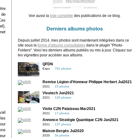
tre
e de
Voir aussi la
liste complète
des publications de ce blog.
 Ces
l),
Derniers albums photos
net
Depuis juillet 2014, mes photos sont maintenant intégrées dans ce
site sous la
forme d'albums consultables
dans le plugin "Photo-
Folders". Voici les derniers albums publiés ou mis à jour. Cliquez sur
les vignettes pour accéder aux albums.
QFDN
Expo
791 photos
Remise Légion d'Honneur Philippe Herbert Jul2021
2021
15 photos
Vivatech Jun2021
2021
120 photos
Visite C2N Palaiseau Mar2021
vail
2021
17 photos
les
Annonce Stratégie Quantique C2N Jan2021
pour
2021
137 photos
ons
Maison Bergès Jul2020
eur
2020
54 photos