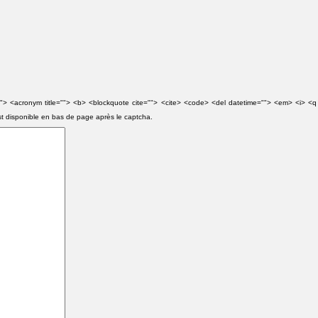
e=""> <acronym title=""> <b> <blockquote cite=""> <cite> <code> <del datetime=""> <em> <i> <q
st disponible en bas de page après le captcha.