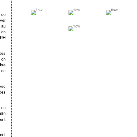
 de
ver
, au
, on
 RH
des
 on
bre
de
avec
 des
t un
ôté
ent
ent