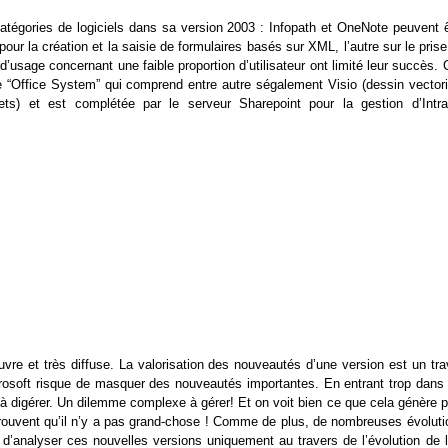
catégories de logiciels dans sa version 2003 : Infopath et OneNote peuvent ê
our la création et la saisie de formulaires basés sur XML, l’autre sur le pris
 d’usage concernant une faible proportion d’utilisateur ont limité leur succès.
 “Office System” qui comprend entre autre ségalement Visio (dessin vectorie
jets) et est complétée par le serveur Sharepoint pour la gestion d’Intra
vre et très diffuse. La valorisation des nouveautés d’une version est un tra
crosoft risque de masquer des nouveautés importantes. En entrant trop dans 
ile à digérer. Un dilemme complexe à gérer! Et on voit bien ce que cela génère 
rouvent qu’il n’y a pas grand-chose ! Comme de plus, de nombreuses évoluti
 d’analyser ces nouvelles versions uniquement au travers de l’évolution de l