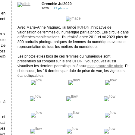
Grenoble Jul2020
2020
22 photos
 en
ront
Avec Marie-Anne Magnac, j'ai lancé
#QFDN
, l'initiative de
valorisation de femmes du numérique par la photo. Elle circule dans
aux
différentes manifestations. J'ai réalisé entre 2011 et mi 2023 plus de
voie
800 portraits photographiques de femmes du numérique avec une
 De
représentation de tous les métiers du numérique.
ces
AMD
Les photos et les bios de ces femmes du numérique sont
présentées au complet sur le site
QFDN
! Vous pouvez aussi
visualiser les derniers portraits publiés sur
mon propre site photo
. Et
ci-dessous, les 16 derniers par date de prise de vue, les vignettes
étant cliquables.
s à
 et
ual
ues
ows