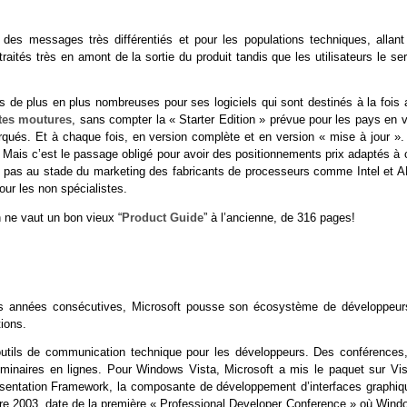
des messages très différentiés et pour les populations techniques, allant
aités très en amont de la sortie du produit tandis que les utilisateurs le se
s de plus en plus nombreuses pour ses logiciels qui sont destinés à la fois 
ntes moutures
, sans compter la « Starter Edition » prévue pour les pays en 
ués. Et à chaque fois, en version complète et en version « mise à jour ».
 Mais c’est le passage obligé pour avoir des positionnements prix adaptés à 
t pas au stade du marketing des fabricants de processeurs comme Intel et 
ur les non spécialistes.
 ne vaut un bon vieux “
Product Guide
” à l’ancienne, de 316 pages!
ieurs années consécutives, Microsoft pousse son écosystème de développeur
ions.
’outils de communication technique pour les développeurs. Des conférences,
minaires en lignes. Pour Windows Vista, Microsoft a mis le paquet sur Vis
entation Framework, la composante de développement d’interfaces graphiq
re 2003, date de la première « Professional Developer Conference » où Wind