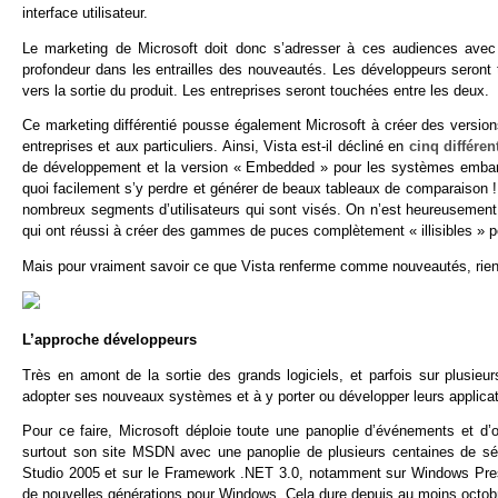
interface utilisateur.
Le marketing de Microsoft doit donc s’adresser à ces audiences avec 
profondeur dans les entrailles des nouveautés. Les développeurs seront tr
vers la sortie du produit. Les entreprises seront touchées entre les deux.
Ce marketing différentié pousse également Microsoft à créer des version
entreprises et aux particuliers. Ainsi, Vista est-il décliné en
cinq différe
de développement et la version « Embedded » pour les systèmes embarq
quoi facilement s’y perdre et générer de beaux tableaux de comparaison !
nombreux segments d’utilisateurs qui sont visés. On n’est heureusemen
qui ont réussi à créer des gammes de puces complètement « illisibles » po
Mais pour vraiment savoir ce que Vista renferme comme nouveautés, rien
L’approche développeurs
Très en amont de la sortie des grands logiciels, et parfois sur plus
adopter ses nouveaux systèmes et à y porter ou développer leurs applicat
Pour ce faire, Microsoft déploie toute une panoplie d’événements et d
surtout son site MSDN avec une panoplie de plusieurs centaines de sé
Studio 2005 et sur le Framework .NET 3.0, notamment sur Windows Pres
de nouvelles générations pour Windows. Cela dure depuis au moins octob