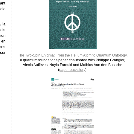
ant
dia
 la
iels
tion
 en
ans
sur
The Two-Spin Enigma: From the Helium Atom to Quantum Ontology
,
a quantum foundations paper coauthored with Philippe Grangier,
Alexia Auffèves, Nayla Farouki and Mathias Van den Bossche
(
paper backstory
).