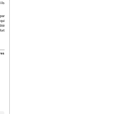
’ils
par
qui
ité
fort
res