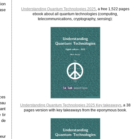
ion
Understanding Quantum Technologies 2025
, a free 1,522 pages
ase
ebook about all quantum technologies (computing,
telecommunications, cryptography, sensing):
ces
seau
Understanding Quantum Technologies 2025 Key takeaways
, a 38
ant
pages version with key takeaways from the eponymous book.
 tir
 de
eur