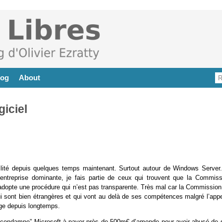
log
About
iciel
ilité depuis quelques temps maintenant. Surtout autour de Windows Server.
ntreprise dominante, je fais partie de ceux qui trouvent que la Commiss
le adopte une procédure qui n’est pas transparente. Très mal car la Commissio
ui sont bien étrangères et qui vont au delà de ses compétences malgré l’appe
nge depuis longtemps.
condamne” Microsoft à payer près de 500m€ d’amende pour avoir abusé de 