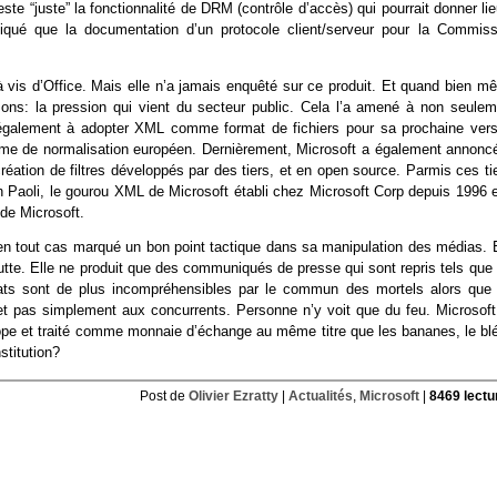
ste “juste” la fonctionnalité de DRM (contrôle d’accès) qui pourrait donner li
pliqué que la documentation d’un protocole client/serveur pour la Commiss
 vis d’Office. Mais elle n’a jamais enquêté sur ce produit. Et quand bien m
raisons: la pression qui vient du secteur public. Cela l’a amené à non seulem
s également à adopter XML comme format de fichiers pour sa prochaine vers
 de normalisation européen. Dernièrement, Microsoft a également annoncé
ation de filtres développés par des tiers, et en open source. Parmis ces tie
an Paoli, le gourou XML de Microsoft établi chez Microsoft Corp depuis 1996 e
 de Microsoft.
n tout cas marqué un bon point tactique dans sa manipulation des médias. E
utte. Elle ne produit que des communiqués de presse qui sont repris tels que 
bats sont de plus incompréhensibles par le commun des mortels alors que 
t pas simplement aux concurrents. Personne n’y voit que du feu. Microsoft
urope et traité comme monnaie d’échange au même titre que les bananes, le blé
stitution?
Post de
Olivier Ezratty
|
Actualités
,
Microsoft
|
8469 lectu