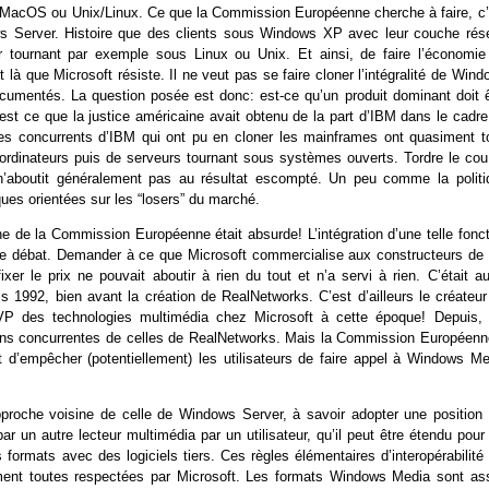
 MacOS ou Unix/Linux. Ce que la Commission Européenne cherche à faire, c’
ows Server. Histoire que des clients sous Windows XP avec leur couche rés
tournant par exemple sous Linux ou Unix. Et ainsi, de faire l’économie
là que Microsoft résiste. Il ne veut pas se faire cloner l’intégralité de Win
documentés. La question posée est donc: est-ce qu’un produit dominant doit ê
’est ce que la justice américaine avait obtenu de la part d’IBM dans le cadre
: les concurrents d’IBM qui ont pu en cloner les mainframes ont quasiment t
ni-ordinateurs puis de serveurs tournant sous systèmes ouverts. Tordre le co
’aboutit généralement pas au résultat escompté. Un peu comme la politi
iques orientées sur les “losers” du marché.
 de la Commission Européenne était absurde! L’intégration d’une telle fonct
s le débat. Demander à ce que Microsoft commercialise aux constructeurs de
le prix ne pouvait aboutir à rien du tout et n’a servi à rien. C’était au
 1992, bien avant la création de RealNetworks. C’est d’ailleurs le créateur
it VP des technologies multimédia chez Microsoft à cette époque! Depuis, 
ctions concurrentes de celles de RealNetworks. Mais la Commission Européenn
t d’empêcher (potentiellement) les utilisateurs de faire appel à Windows Me
pproche voisine de celle de Windows Server, à savoir adopter une position 
ar un autre lecteur multimédia par un utilisateur, qu’il peut être étendu pour 
es formats avec des logiciels tiers. Ces règles élémentaires d’interopérabilité
iment toutes respectées par Microsoft. Les formats Windows Media sont as