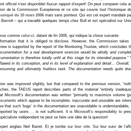
t officiel n’est disponible! Aucun rapport d’expert! On peut comparer cela a
ision de la Commission Européenne et ce
site
qui couvre tout l’historique d
niqué du 10 mars 2006
mais sans pointeur. Qui est cet expert mandaté par
 Barrett
– qui a travaillé quelques temps chez Bull et est spécialisé sur Uni
presse comme
celui-ci
, datant de fin 2005, qui indique la chose suivante:
information that it is obliged to disclose. However, the Commission takes 
 view is supported by the report of the Monitoring Trustee, which concludes t
cumentation for a real development exercise would be wholly and complet
ntation is therefore totally unfit at this stage for its intended purpose.”
T
awed in its conception, and in its level of explanation and detail… Overall, 
consuming and ultimately fruitless task. The documentation needs quite dras
on was improved slightly, but that compared to the previous version, “noth
ches, the TAEUS report describes parts of the material “entirely inadequat
 that Microsoft’s documentation was written “primarily to maximize volume (p
e documents which appear to be incomplete, inaccurate and unusable are inten
se that such ‘bugs’ in the documentation are unavoidable is understandable, 
orted by users … is not sufficient. It is Microsoft’s responsibility to pres
spécialiste indépendant ne peut se faire une idée de la question!
xpert anglais Neil Barret. Et je tombe sur
leur site
. Sur leur suivi de l’aff