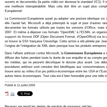
ouverts et documentés (la partie vidéo est devenue le standard VC1). Il re
une meilleure interopérabilité. Mais cela doit être un sujet plus com
Européenne!
La Commission Européenne aurait pu adopter une posture identique vis à
elle l’aurait fait, Microsoft a déjà préempté le sujet et pour d’autres 
documenter les formats utilisés par toutes les versions d’Office, mai
2007. Et même à déposer ces formats “OpenXML” à l’ECMA, un organisme
support du format ODF
(Open Document Format, d’OpenOffice) via la cré
on trouve la SSII française CleverAge. Cette action a été pilotée par Je
l’origine de l’intégration de XML dans presque tous les produits entreprise
Dans l’affaire antitrust contre Microsoft, la
Commission Européenne
a e
diffuse des fuites pendant toute la durée de son enquête et au compte go
les médias, qui ne peuvent décortiquer le dossier plus avant. Les dé
procédures antitrust sont censées être bénéfiques aux consommateurs e
trouve ainsi au milieu d’un jeu politico-économique entre les USA et l’E
autres biens économiques. Tout cela est-il bien honorable pour une telle in
Publié le 11 juillet 2006
Reçevez par email les alertes de parution de nouveaux articles :