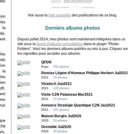
des
Voir aussi la
liste complète
des publications de ce blog.
ion
les
Derniers albums photos
 la
le,
ent
Depuis juillet 2014, mes photos sont maintenant intégrées dans ce
site sous la
forme d'albums consultables
dans le plugin "Photo-
Folders". Voici les derniers albums publiés ou mis à jour. Cliquez sur
les vignettes pour accéder aux albums.
les
els
QFDN
ion
Expo
791 photos
 la
Remise Légion d'Honneur Philippe Herbert Jul2021
les
2021
15 photos
ien
Vivatech Jun2021
ft.
2021
120 photos
est
Visite C2N Palaiseau Mar2021
2021
17 photos
res
inux
Annonce Stratégie Quantique C2N Jan2021
2021
137 photos
Maison Bergès Jul2020
 que
2020
54 photos
ché
Grenoble Jul2020
2020
22 photos
rs,