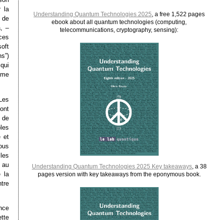
 la
Understanding Quantum Technologies 2025
, a free 1,522 pages
 de
ebook about all quantum technologies (computing,
a
, –
telecommunications, cryptography, sensing):
 ces
oft
s”)
qui
mme
Les
sont
 de
les
e et
ous
les
 au
Understanding Quantum Technologies 2025 Key takeaways
, a 38
 la
pages version with key takeaways from the eponymous book.
tre
ence
tte