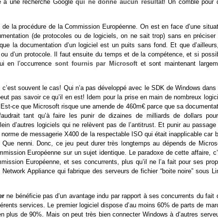
ène à une recherche Google
qui ne donne aucun résultat
! Un comble pour 
 de la procédure de la Commission Européenne. On est en face d’une situat
tation (de protocoles ou de logiciels, on ne sait trop) sans en préciser 
que la documentation d’un logiciel est un puits sans fond. Et que d’ailleurs,
ou d’un protocole. Il faut ensuite du temps et de la compétence, et si possib
ui en l’occurrence
sont fournis par Microsoft
et sont maintenant largem
is c’est souvent le cas! Qui n’a pas développé avec le SDK de Windows dans 
ut pas savoir ce qu’il en est! Idem pour la prise en main de nombreux logici
e. Est-ce que Microsoft risque une amende de 460m€ parce que sa documentat
faudrait tant qu’à faire les punir de dizaines de milliards de dollars pour
 d’autres logiciels qui ne relèvent pas de l’antitrust. Et punir au passage 
 norme de messagerie X400 de la respectable ISO qui était inapplicable car b
? Que nenni. Donc, ce jeu peut durer très longtemps au dépends de Microso
mmission Européenne sur un sujet identique. Le paradoxe de cette affaire, c’
ission Européenne, et ses concurrents, plus qu’il ne l’a fait pour ses prop
 Network Appliance qui fabrique des serveurs de fichier “boite noire” sous L
er
ne bénéficie pas d’un avantage indu par rapport à ses concurrents du fait
érents services. Le premier logiciel dispose d’au moins 60% de parts de mar
ien plus de 90%. Mais on peut très bien connecter Windows à d’autres serveu