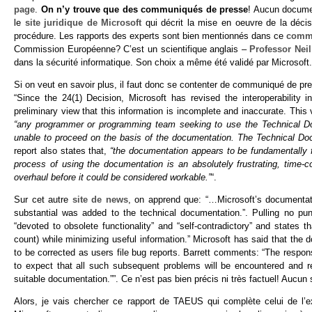
page
.
On n’y trouve que des communiqués de presse
! Aucun documen
le
site juridique de Microsoft
qui décrit la mise en oeuvre de la déc
procédure. Les rapports des experts sont bien mentionnés dans ce
commu
Commission Européenne? C’est un scientifique anglais –
Professor Neil
dans la sécurité informatique. Son choix a même été validé par Microsoft.
Si on veut en savoir plus, il faut donc se contenter de communiqué de 
“Since the 24(1) Decision, Microsoft has revised the interoperability 
preliminary view that this information is incomplete and inaccurate. This
“any programmer or programming team seeking to use the Technical Do
unable to proceed on the basis of the documentation. The Technical Docume
report also states that,
“the documentation appears to be fundamentally fl
process of using the documentation is an absolutely frustrating, time-
overhaul before it could be considered workable.”
“.
Sur cet autre
site de news
, on apprend que: “…Microsoft’s documentati
substantial was added to the technical documentation.”. Pulling no pun
“devoted to obsolete functionality” and “self-contradictory” and states
count) while minimizing useful information.” Microsoft has said that th
to be corrected as users file bug reports. Barrett comments: “The respon
to expect that all such subsequent problems will be encountered and rep
suitable documentation.””. Ce n’est pas bien précis ni très factuel! Aucun 
Alors, je vais chercher ce rapport de TAEUS qui complète celui de l’e