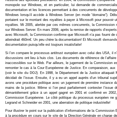
monopole sur Windows, et en particulier, lui demande de commercial
documentation et les licences permettant à des concurrents de dévelop
Windows lorsqu’il accède à Windows Server (en mode “domaine”). Déb
portaient sur le montant des royalties à payer à Microsoft pour pouvoir u
royalties. Mi 2005, alertée par ces mêmes concurrents, la Commission 
sur Windows Server. En mars 2006, après la remise de rapports d’experts 
avec Microsoft, la Commission confirme que Microsoft n’a pas fourni de
atteindrait 460m€. Un peu chère la documentation! Et Microsoft
demande
documentation puisqu’elle est toujours insatisfaite!
Si l’on compare le processus antitrust européen avec celui des USA, il n
discussions ont lieu à huis clos. Les documents de référence de l’affaire
inaccessibles sur le Web. Par ailleurs, le jugement de la Commission es
remonter le cas à la Cour Européenne de Justice. En comparaison, aux 
(voir le
site du DOJ
). En 1998, le Département de la Justice attaquait Mi
décidait de l’issue. Ensuite, il y a eu un appel auprès d’un tribunal su
avons une procédure politique avec un jugement de première instance dan
mains de la justice. Même si l’on peut parfaitement contester l’issue 
démantèlement grâce à un appel gagné en 2001 et confirmé en 2002, l
Commission Européenne. Le côté politique du processus européen ne gêne 
Legrand et Schneider en 2001, une aberration de politique industrielle!
Pour illustrer le point sur la publication d’informations de la Commission
à la procédure en cours sur le
site
de la Direction Générale en charge de 