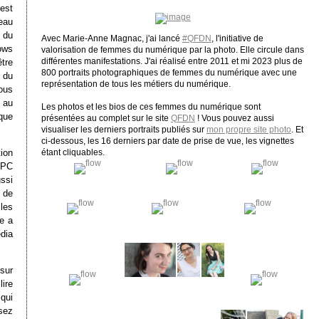
est
eau
 du
Avec Marie-Anne Magnac, j'ai lancé
#QFDN
, l'initiative de
dows
valorisation de femmes du numérique par la photo. Elle circule dans
différentes manifestations. J'ai réalisé entre 2011 et mi 2023 plus de
tre
800 portraits photographiques de femmes du numérique avec une
 du
représentation de tous les métiers du numérique.
ous
u au
Les photos et les bios de ces femmes du numérique sont
que
présentées au complet sur le site
QFDN
! Vous pouvez aussi
visualiser les derniers portraits publiés sur
mon propre site photo
. Et
ci-dessous, les 16 derniers par date de prise de vue, les vignettes
ion
étant cliquables.
 PC
ssi
 de
les
e a
dia
sur
lire
 qui
sez