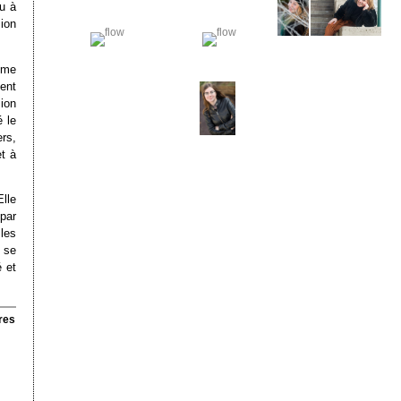
eu à
ion
ême
ent
ion
 le
rs,
t à
lle
par
les
 se
 et
res