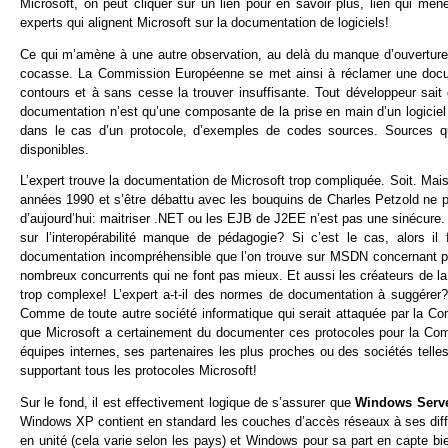
Microsoft, on peut cliquer sur un lien pour en savoir plus, lien qui m
experts qui alignent Microsoft sur la documentation de logiciels!
Ce qui m’amène à une autre observation, au delà du manque d’ouverture
cocasse. La Commission Européenne se met ainsi à réclamer une documen
contours et à sans cesse la trouver insuffisante. Tout développeur sait 
documentation n’est qu’une composante de la prise en main d’un logiciel 
dans le cas d’un protocole, d’exemples de codes sources. Sources q
disponibles.
L’expert trouve la documentation de Microsoft trop compliquée. Soit. Ma
années 1990 et s’être débattu avec les bouquins de Charles Petzold ne pe
d’aujourd’hui: maitriser .NET ou les EJB de J2EE n’est pas une sinécur
sur l’interopérabilité manque de pédagogie? Si c’est le cas, alors il 
documentation incompréhensible que l’on trouve sur MSDN concernant plein
nombreux concurrents qui ne font pas mieux. Et aussi les créateurs de la
trop complexe! L’expert a-t-il des normes de documentation à suggérer
Comme de toute autre société informatique qui serait attaquée par la Co
que Microsoft a certainement du documenter ces protocoles pour la Comm
équipes internes, ses partenaires les plus proches ou des sociétés telles
supportant tous les protocoles Microsoft!
Sur le fond, il est effectivement logique de s’assurer que
Windows Serv
Windows XP contient en standard les couches d’accès réseaux à ses diff
en unité (cela varie selon les pays) et Windows pour sa part en capte b