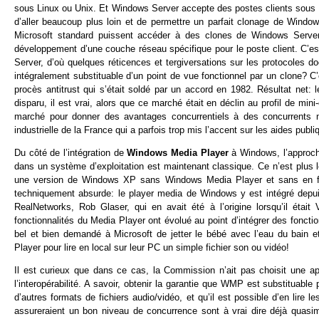
sous Linux ou Unix. Et Windows Server accepte des postes clients sous
d’aller beaucoup plus loin et de permettre un parfait clonage de Wind
Microsoft standard puissent accéder à des clones de Windows Server 
développement d’une couche réseau spécifique pour le poste client. C’est 
Server, d’où quelques réticences et tergiversations sur les protocoles 
intégralement substituable d’un point de vue fonctionnel par un clone? C
procès antitrust qui s’était soldé par un accord en 1982. Résultat net
disparu, il est vrai, alors que ce marché était en déclin au profil de mi
marché pour donner des avantages concurrentiels à des concurrents n
industrielle de la France qui a parfois trop mis l’accent sur les aides publ
Du côté de l’intégration de
Windows Media Player
à Windows, l’approche
dans un système d’exploitation est maintenant classique. Ce n’est plu
une version de Windows XP sans Windows Media Player et sans en fixer 
techniquement absurde: le player media de Windows y est intégré depuis
RealNetworks, Rob Glaser, qui en avait été à l’origine lorsqu’il éta
fonctionnalités du Media Player ont évolué au point d’intégrer des fon
bel et bien demandé à Microsoft de jetter le bébé avec l’eau du bain e
Player pour lire en local sur leur PC un simple fichier son ou vidéo!
Il est curieux que dans ce cas, la Commission n’ait pas choisit une a
l’interopérabilité. A savoir, obtenir la garantie que WMP est substituable p
d’autres formats de fichiers audio/vidéo, et qu’il est possible d’en lire l
assureraient un bon niveau de concurrence sont à vrai dire déjà quas