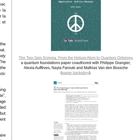
vec
e la
 la
x et
the
hat,
ely
The Two-Spin Enigma: From the Helium Atom to Quantum Ontology
,
he
a quantum foundations paper coauthored with Philippe Grangier,
the
Alexia Auffèves, Nayla Farouki and Mathias Van den Bossche
(
paper backstory
).
tic
ing
e”,
age
ded
but
ent
aire