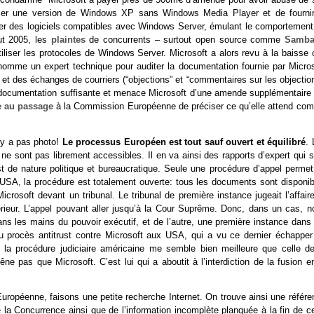
iser une version de Windows XP sans Windows Media Player et de fournir
per des logiciels compatibles avec Windows Server, émulant le comportement
ut 2005, les
plaintes
de concurrents – surtout open source comme
Samb
tiliser les protocoles de Windows Server. Microsoft a alors revu à la baisse
nomme un expert technique pour auditer la documentation fournie par Micros
et des échanges de courriers (“objections” et “commentaires sur les objection
 documentation suffisante et menace Microsoft d’une amende supplémentaire 
 au passage
à la Commission Européenne de préciser ce qu’elle attend co
’y a pas photo!
Le processus Européen est tout sauf ouvert et équilibré
. 
 ne sont pas librement accessibles. Il en va ainsi des rapports d’expert qui 
t de nature politique et bureaucratique. Seule une procédure d’appel permet
USA, la procédure est totalement ouverte: tous les documents sont disponib
crosoft devant un tribunal. Le tribunal de première instance jugeait l’affair
périeur. L’appel pouvant aller jusqu’à la Cour Suprême. Donc, dans un cas, n
s les mains du pouvoir exécutif, et de l’autre, une première instance dans 
du procès antitrust contre Microsoft aux USA, qui a vu ce dernier échapper
a procédure judiciaire américaine me semble bien meilleure que celle de
pas que Microsoft. C’est lui qui a aboutit à l’interdiction de la fusion en
 Européenne, faisons une petite recherche Internet. On trouve ainsi une référ
la Concurrence ainsi que de l’information incomplète planquée à la fin de ce