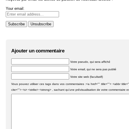
Your email:
Ajouter un commentaire
Votre pseudo, qui sera affiché
Votre email, qui ne sera pas publié
Votre site web (facultatif)
Vous pouvez utiliser ces tags dans vos commentaires :<a href="" title=""> <abbr titl
cite=""> <s> <strike> <strong> , sachant qu'une prévisualisation de votre commentaire e