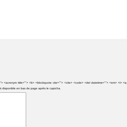
e=""> <acronym title=""> <b> <blockquote cite=""> <cite> <code> <del datetime=""> <em> <i> <q
st disponible en bas de page après le captcha.