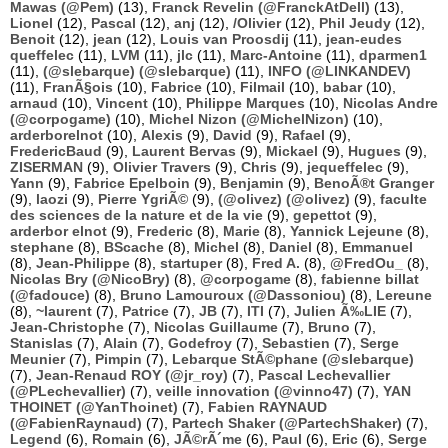
Mawas (@Pem)
(13),
Franck Revelin (@FranckAtDell)
(13),
Lionel
(12),
Pascal
(12),
anj
(12),
/Olivier
(12),
Phil Jeudy
(12),
Benoit
(12),
jean
(12),
Louis van Proosdij
(11),
jean-eudes
queffelec
(11),
LVM
(11),
jlc
(11),
Marc-Antoine
(11),
dparmen1
(11),
(@slebarque) (@slebarque)
(11),
INFO (@LINKANDEV)
(11),
FranÃ§ois
(10),
Fabrice
(10),
Filmail
(10),
babar
(10),
arnaud
(10),
Vincent
(10),
Philippe Marques
(10),
Nicolas Andre
(@corpogame)
(10),
Michel Nizon (@MichelNizon)
(10),
arderborelnot
(10),
Alexis
(9),
David
(9),
Rafael
(9),
FredericBaud
(9),
Laurent Bervas
(9),
Mickael
(9),
Hugues
(9),
ZISERMAN
(9),
Olivier Travers
(9),
Chris
(9),
jequeffelec
(9),
Yann
(9),
Fabrice Epelboin
(9),
Benjamin
(9),
BenoÃ®t Granger
(9),
laozi
(9),
Pierre YgriÃ©
(9),
(@olivez) (@olivez)
(9),
faculte
des sciences de la nature et de la vie
(9),
gepettot
(9),
arderbor elnot
(9),
Frederic
(8),
Marie
(8),
Yannick Lejeune
(8),
stephane
(8),
BScache
(8),
Michel
(8),
Daniel
(8),
Emmanuel
(8),
Jean-Philippe
(8),
startuper
(8),
Fred A.
(8),
@FredOu_
(8),
Nicolas Bry (@NicoBry)
(8),
@corpogame
(8),
fabienne billat
(@fadouce)
(8),
Bruno Lamouroux (@Dassoniou)
(8),
Lereune
(8),
~laurent
(7),
Patrice
(7),
JB
(7),
ITI
(7),
Julien Ã‰LIE
(7),
Jean-Christophe
(7),
Nicolas Guillaume
(7),
Bruno
(7),
Stanislas
(7),
Alain
(7),
Godefroy
(7),
Sebastien
(7),
Serge
Meunier
(7),
Pimpin
(7),
Lebarque StÃ©phane (@slebarque)
(7),
Jean-Renaud ROY (@jr_roy)
(7),
Pascal Lechevallier
(@PLechevallier)
(7),
veille innovation (@vinno47)
(7),
YAN
THOINET (@YanThoinet)
(7),
Fabien RAYNAUD
(@FabienRaynaud)
(7),
Partech Shaker (@PartechShaker)
(7),
Legend
(6),
Romain
(6),
JÃ©rÃ´me
(6),
Paul
(6),
Eric
(6),
Serge