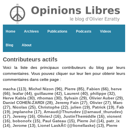
Home
Archives
Publications
Podcasts
Videos
Blog
About
Contributeurs actifs
Voici la liste des principaux contributeurs du blog par leurs
commentaires. Vous pouvez cliquer sur leur lien pour obtenir leurs
commentaires dans cette page :
macha
(113),
Michel Nizon
(96),
Pierre
(85),
Fabien
(66),
herve
(66),
leafar
(44),
guillaume
(42),
Laurent
(40),
philippe
(32),
Herve Kabla
(30),
rthomas
(30),
Sylvain
(29),
Olivier Auber
(29),
Daniel COHEN-ZARDI
(28),
Jeremy Fain
(27),
Olivier
(27),
Marc
(27),
Nicolas
(25),
Christophe
(22),
julien
(19),
Patrick
(19),
Fab
(19),
jmplanche
(17),
Arnaud@Thurudev (@arnaud_thurudev)
(17),
Jeremy
(16),
OlivierJ
(16),
JustinThemiddle
(16),
vicnent
(16),
bobonofx
(15),
Paul Gateau
(15),
Pierre Jol
(14),
patr_ix
(14),
Jerome
(13),
Lionel LaskÃ© (@lionellaske)
(13),
Pierre