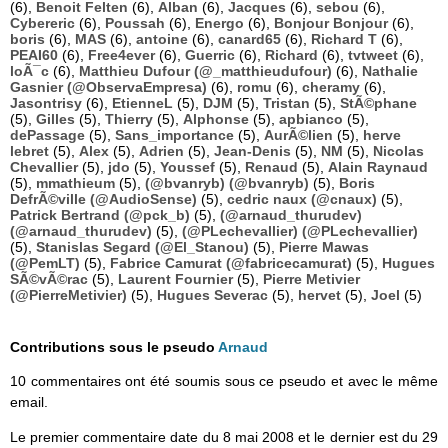
(6),
Benoit Felten
(6),
Alban
(6),
Jacques
(6),
sebou
(6),
Cybereric
(6),
Poussah
(6),
Energo
(6),
Bonjour Bonjour
(6),
boris
(6),
MAS
(6),
antoine
(6),
canard65
(6),
Richard T
(6),
PEAI60
(6),
Free4ever
(6),
Guerric
(6),
Richard
(6),
tvtweet
(6),
loÃ¯c
(6),
Matthieu Dufour (@_matthieudufour)
(6),
Nathalie
Gasnier (@ObservaEmpresa)
(6),
romu
(6),
cheramy
(6),
Jasontrisy
(6),
EtienneL
(5),
DJM
(5),
Tristan
(5),
StÃ©phane
(5),
Gilles
(5),
Thierry
(5),
Alphonse
(5),
apbianco
(5),
dePassage
(5),
Sans_importance
(5),
AurÃ©lien
(5),
herve
lebret
(5),
Alex
(5),
Adrien
(5),
Jean-Denis
(5),
NM
(5),
Nicolas
Chevallier
(5),
jdo
(5),
Youssef
(5),
Renaud
(5),
Alain Raynaud
(5),
mmathieum
(5),
(@bvanryb) (@bvanryb)
(5),
Boris
DefrÃ©ville (@AudioSense)
(5),
cedric naux (@cnaux)
(5),
Patrick Bertrand (@pck_b)
(5),
(@arnaud_thurudev)
(@arnaud_thurudev)
(5),
(@PLechevallier) (@PLechevallier)
(5),
Stanislas Segard (@El_Stanou)
(5),
Pierre Mawas
(@PemLT)
(5),
Fabrice Camurat (@fabricecamurat)
(5),
Hugues
SÃ©vÃ©rac
(5),
Laurent Fournier
(5),
Pierre Metivier
(@PierreMetivier)
(5),
Hugues Severac
(5),
hervet
(5),
Joel
(5)
Contributions sous le pseudo
Arnaud
10 commentaires ont été soumis sous ce pseudo et avec le même
email.
Le premier commentaire date du 8 mai 2008 et le dernier est du 29