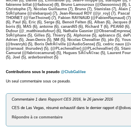
Michel
(8),
Daniel
(8),
Emmanuel
(8),
Jean-Philippe
(8),
startuper
(8),
fabienne billat (@fadouce)
(8),
Bruno Lamouroux (@Dassoniou)
(8),
L
Christophe
(7),
Nicolas Guillaume
(7),
Bruno
(7),
Stanislas
(7),
Alain
(
StÃ©phane (@slebarque)
(7),
Jean-Renaud ROY (@jr_roy)
(7),
Pascal 
THOINET (@YanThoinet)
(7),
Fabien RAYNAUD (@FabienRaynaud)
(7
(6),
Paul
(6),
Eric
(6),
Serge
(6),
Benoit Felten
(6),
Alban
(6),
Jacques
(
boris
(6),
MAS
(6),
antoine
(6),
canard65
(6),
Richard T
(6),
PEAI60
(6)
Dufour (@_matthieudufour)
(6),
Nathalie Gasnier (@ObservaEmpresa
StÃ©phane
(5),
Gilles
(5),
Thierry
(5),
Alphonse
(5),
apbianco
(5),
deP
Adrien
(5),
Jean-Denis
(5),
NM
(5),
Nicolas Chevallier
(5),
jdo
(5),
Yous
(@bvanryb)
(5),
Boris DefrÃ©ville (@AudioSense)
(5),
cedric naux (@
(@arnaud_thurudev)
(5),
(@PLechevallier) (@PLechevallier)
(5),
Stani
Camurat (@fabricecamurat)
(5),
Hugues SÃ©vÃ©rac
(5),
Laurent Four
(5),
Joel
(5),
arderborelnot
(5)
Contributions sous le pseudo
@ClubGalilee
Un seul commentaire sous ce pseudo.
Commentaire 1 dans
Rapport CES 2016
, le 26 janvier 2016
CES de Las Vegas, résumé exhaustif dans le dernier rapport d’@olive
Répondre à ce commentaire