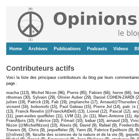
Home
Archives
Publications
Podcasts
Videos
B
Contributeurs actifs
Voici la liste des principaux contributeurs du blog par leurs commentair
page :
macha
(113),
Michel Nizon
(96),
Pierre
(85),
Fabien
(66),
herve
(66),
lea
rthomas
(30),
Sylvain
(29),
Olivier Auber
(29),
Daniel COHEN-ZARDI
(2
julien
(19),
Patrick
(19),
Fab
(19),
jmplanche
(17),
Arnaud@Thurudev (
vicnent
(16),
bobonofx
(15),
Paul Gateau
(15),
Pierre Jol
(14),
patr_ix
(
(13),
Franck Revelin (@FranckAtDell)
(13),
Lionel
(12),
Pascal
(12),
anj
(11),
jean-eudes queffelec
(11),
LVM
(11),
jlc
(11),
Marc-Antoine
(11),
dp
FranÃ§ois
(10),
Fabrice
(10),
Filmail
(10),
babar
(10),
arnaud
(10),
Vinc
Nizon (@MichelNizon)
(10),
Alexis
(9),
David
(9),
Rafael
(9),
FredericB
Travers
(9),
Chris
(9),
jequeffelec
(9),
Yann
(9),
Fabrice Epelboin
(9),
B
(@olivez)
(9),
faculte des sciences de la nature et de la vie
(9),
gepett