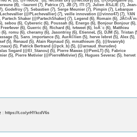
Fred A.
(8),
@FredOu_
(8),
Nicolas Bry (@NicoBry)
(8),
@corpogame
(8),
ereune
(8),
~laurent
(7),
Patrice
(7),
JB
(7),
ITI
(7),
Julien Ã‰LIE
(7),
Jean-
7),
Godefroy
(7),
Sebastien
(7),
Serge Meunier
(7),
Pimpin
(7),
Lebarque
Lechevallier (@PLechevallier)
(7),
veille innovation (@vinno47)
(7),
YAN
),
Partech Shaker (@PartechShaker)
(7),
Legend
(6),
Romain
(6),
JÃ©rÃ´m
6),
sebou
(6),
Cybereric
(6),
Poussah
(6),
Energo
(6),
Bonjour Bonjour
(6),
,
Free4ever
(6),
Guerric
(6),
Richard
(6),
tvtweet
(6),
loÃ¯c
(6),
Matthieu
)
(6),
romu
(6),
cheramy
(6),
Jasontrisy
(6),
EtienneL
(5),
DJM
(5),
Tristan
(
assage
(5),
Sans_importance
(5),
AurÃ©lien
(5),
herve lebret
(5),
Alex
(5),
sef
(5),
Renaud
(5),
Alain Raynaud
(5),
mmathieum
(5),
(@bvanryb)
cnaux)
(5),
Patrick Bertrand (@pck_b)
(5),
(@arnaud_thurudev)
slas Segard (@El_Stanou)
(5),
Pierre Mawas (@PemLT)
(5),
Fabrice
nier
(5),
Pierre Metivier (@PierreMetivier)
(5),
Hugues Severac
(5),
hervet
z :
https://t.co/yrHYkcdV6s