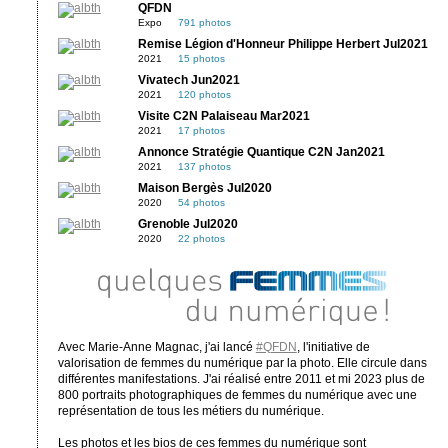
QFDN
Expo
791 photos
Remise Légion d'Honneur Philippe Herbert Jul2021
2021
15 photos
Vivatech Jun2021
2021
120 photos
Visite C2N Palaiseau Mar2021
2021
17 photos
Annonce Stratégie Quantique C2N Jan2021
2021
137 photos
Maison Bergès Jul2020
2020
54 photos
Grenoble Jul2020
2020
22 photos
Avec Marie-Anne Magnac, j'ai lancé
#QFDN
, l'initiative de
valorisation de femmes du numérique par la photo. Elle circule dans
différentes manifestations. J'ai réalisé entre 2011 et mi 2023 plus de
800 portraits photographiques de femmes du numérique avec une
représentation de tous les métiers du numérique.
Les photos et les bios de ces femmes du numérique sont