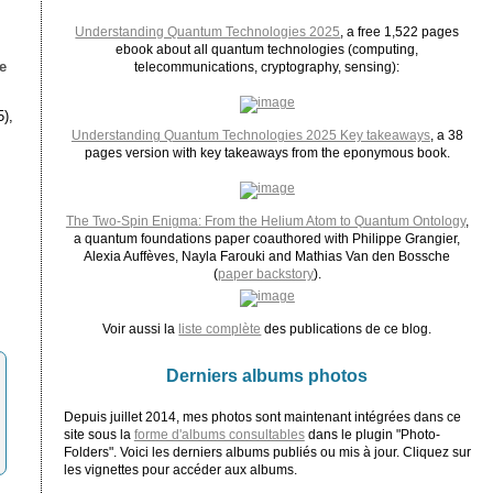
Understanding Quantum Technologies 2025
, a free 1,522 pages
ebook about all quantum technologies (computing,
e
telecommunications, cryptography, sensing):
5),
Understanding Quantum Technologies 2025 Key takeaways
, a 38
pages version with key takeaways from the eponymous book.
The Two-Spin Enigma: From the Helium Atom to Quantum Ontology
,
a quantum foundations paper coauthored with Philippe Grangier,
Alexia Auffèves, Nayla Farouki and Mathias Van den Bossche
(
paper backstory
).
Voir aussi la
liste complète
des publications de ce blog.
Derniers albums photos
Depuis juillet 2014, mes photos sont maintenant intégrées dans ce
site sous la
forme d'albums consultables
dans le plugin "Photo-
Folders". Voici les derniers albums publiés ou mis à jour. Cliquez sur
les vignettes pour accéder aux albums.