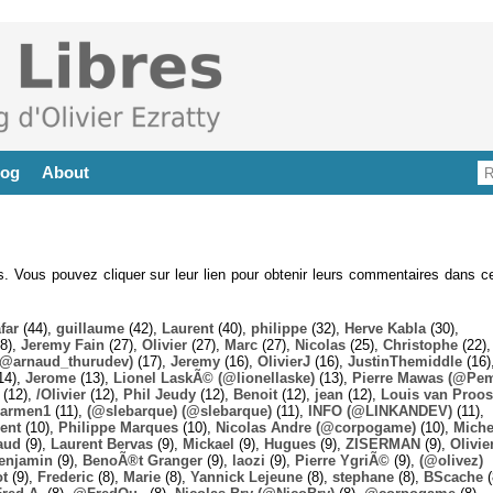
log
About
es. Vous pouvez cliquer sur leur lien pour obtenir leurs commentaires dans ce
far
(44),
guillaume
(42),
Laurent
(40),
philippe
(32),
Herve Kabla
(30),
8),
Jeremy Fain
(27),
Olivier
(27),
Marc
(27),
Nicolas
(25),
Christophe
(22),
@arnaud_thurudev)
(17),
Jeremy
(16),
OlivierJ
(16),
JustinThemiddle
(16)
14),
Jerome
(13),
Lionel LaskÃ© (@lionellaske)
(13),
Pierre Mawas (@Pe
(12),
/Olivier
(12),
Phil Jeudy
(12),
Benoit
(12),
jean
(12),
Louis van Proos
armen1
(11),
(@slebarque) (@slebarque)
(11),
INFO (@LINKANDEV)
(11),
ent
(10),
Philippe Marques
(10),
Nicolas Andre (@corpogame)
(10),
Miche
aud
(9),
Laurent Bervas
(9),
Mickael
(9),
Hugues
(9),
ZISERMAN
(9),
Olivie
enjamin
(9),
BenoÃ®t Granger
(9),
laozi
(9),
Pierre YgriÃ©
(9),
(@olivez)
ot
(9),
Frederic
(8),
Marie
(8),
Yannick Lejeune
(8),
stephane
(8),
BScache
(