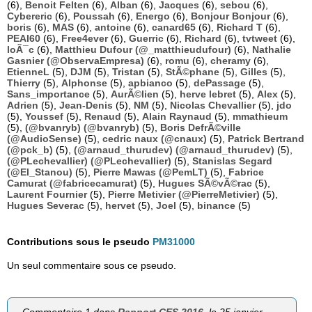
(6),
Benoit Felten
(6),
Alban
(6),
Jacques
(6),
sebou
(6),
Cybereric
(6),
Poussah
(6),
Energo
(6),
Bonjour Bonjour
(6),
boris
(6),
MAS
(6),
antoine
(6),
canard65
(6),
Richard T
(6),
PEAI60
(6),
Free4ever
(6),
Guerric
(6),
Richard
(6),
tvtweet
(6),
loÃ¯c
(6),
Matthieu Dufour (@_matthieudufour)
(6),
Nathalie
Gasnier (@ObservaEmpresa)
(6),
romu
(6),
cheramy
(6),
EtienneL
(5),
DJM
(5),
Tristan
(5),
StÃ©phane
(5),
Gilles
(5),
Thierry
(5),
Alphonse
(5),
apbianco
(5),
dePassage
(5),
Sans_importance
(5),
AurÃ©lien
(5),
herve lebret
(5),
Alex
(5),
Adrien
(5),
Jean-Denis
(5),
NM
(5),
Nicolas Chevallier
(5),
jdo
(5),
Youssef
(5),
Renaud
(5),
Alain Raynaud
(5),
mmathieum
(5),
(@bvanryb) (@bvanryb)
(5),
Boris DefrÃ©ville
(@AudioSense)
(5),
cedric naux (@cnaux)
(5),
Patrick Bertrand
(@pck_b)
(5),
(@arnaud_thurudev) (@arnaud_thurudev)
(5),
(@PLechevallier) (@PLechevallier)
(5),
Stanislas Segard
(@El_Stanou)
(5),
Pierre Mawas (@PemLT)
(5),
Fabrice
Camurat (@fabricecamurat)
(5),
Hugues SÃ©vÃ©rac
(5),
Laurent Fournier
(5),
Pierre Metivier (@PierreMetivier)
(5),
Hugues Severac
(5),
hervet
(5),
Joel
(5),
binance
(5)
Contributions sous le pseudo
PM31000
Un seul commentaire sous ce pseudo.