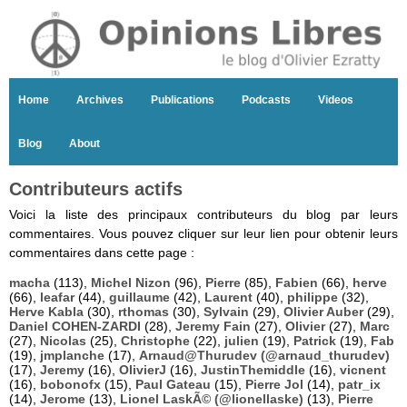
Home
Archives
Publications
Podcasts
Videos
Blog
About
Contributeurs actifs
Voici la liste des principaux contributeurs du blog par leurs
commentaires. Vous pouvez cliquer sur leur lien pour obtenir leurs
commentaires dans cette page :
macha
(113),
Michel Nizon
(96),
Pierre
(85),
Fabien
(66),
herve
(66),
leafar
(44),
guillaume
(42),
Laurent
(40),
philippe
(32),
Herve Kabla
(30),
rthomas
(30),
Sylvain
(29),
Olivier Auber
(29),
Daniel COHEN-ZARDI
(28),
Jeremy Fain
(27),
Olivier
(27),
Marc
(27),
Nicolas
(25),
Christophe
(22),
julien
(19),
Patrick
(19),
Fab
(19),
jmplanche
(17),
Arnaud@Thurudev (@arnaud_thurudev)
(17),
Jeremy
(16),
OlivierJ
(16),
JustinThemiddle
(16),
vicnent
(16),
bobonofx
(15),
Paul Gateau
(15),
Pierre Jol
(14),
patr_ix
(14),
Jerome
(13),
Lionel LaskÃ© (@lionellaske)
(13),
Pierre