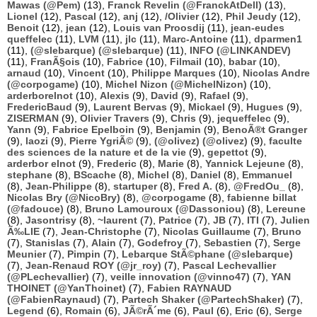
Mawas (@Pem)
(13),
Franck Revelin (@FranckAtDell)
(13),
Lionel
(12),
Pascal
(12),
anj
(12),
/Olivier
(12),
Phil Jeudy
(12),
Benoit
(12),
jean
(12),
Louis van Proosdij
(11),
jean-eudes
queffelec
(11),
LVM
(11),
jlc
(11),
Marc-Antoine
(11),
dparmen1
(11),
(@slebarque) (@slebarque)
(11),
INFO (@LINKANDEV)
(11),
FranÃ§ois
(10),
Fabrice
(10),
Filmail
(10),
babar
(10),
arnaud
(10),
Vincent
(10),
Philippe Marques
(10),
Nicolas Andre
(@corpogame)
(10),
Michel Nizon (@MichelNizon)
(10),
arderborelnot
(10),
Alexis
(9),
David
(9),
Rafael
(9),
FredericBaud
(9),
Laurent Bervas
(9),
Mickael
(9),
Hugues
(9),
ZISERMAN
(9),
Olivier Travers
(9),
Chris
(9),
jequeffelec
(9),
Yann
(9),
Fabrice Epelboin
(9),
Benjamin
(9),
BenoÃ®t Granger
(9),
laozi
(9),
Pierre YgriÃ©
(9),
(@olivez) (@olivez)
(9),
faculte
des sciences de la nature et de la vie
(9),
gepettot
(9),
arderbor elnot
(9),
Frederic
(8),
Marie
(8),
Yannick Lejeune
(8),
stephane
(8),
BScache
(8),
Michel
(8),
Daniel
(8),
Emmanuel
(8),
Jean-Philippe
(8),
startuper
(8),
Fred A.
(8),
@FredOu_
(8),
Nicolas Bry (@NicoBry)
(8),
@corpogame
(8),
fabienne billat
(@fadouce)
(8),
Bruno Lamouroux (@Dassoniou)
(8),
Lereune
(8),
Jasontrisy
(8),
~laurent
(7),
Patrice
(7),
JB
(7),
ITI
(7),
Julien
Ã‰LIE
(7),
Jean-Christophe
(7),
Nicolas Guillaume
(7),
Bruno
(7),
Stanislas
(7),
Alain
(7),
Godefroy
(7),
Sebastien
(7),
Serge
Meunier
(7),
Pimpin
(7),
Lebarque StÃ©phane (@slebarque)
(7),
Jean-Renaud ROY (@jr_roy)
(7),
Pascal Lechevallier
(@PLechevallier)
(7),
veille innovation (@vinno47)
(7),
YAN
THOINET (@YanThoinet)
(7),
Fabien RAYNAUD
(@FabienRaynaud)
(7),
Partech Shaker (@PartechShaker)
(7),
Legend
(6),
Romain
(6),
JÃ©rÃ´me
(6),
Paul
(6),
Eric
(6),
Serge