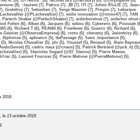
Fred A.
(8),
@FredOu_
(8),
Nicolas Bry (@NicoBry)
(8),
@corpogame
(8),
ereune
(8),
~laurent
(7),
Patrice
(7),
JB
(7),
ITI
(7),
Julien Ã‰LIE
(7),
Jean-
7),
Godefroy
(7),
Sebastien
(7),
Serge Meunier
(7),
Pimpin
(7),
Lebarque
Lechevallier (@PLechevallier)
(7),
veille innovation (@vinno47)
(7),
YAN
),
Partech Shaker (@PartechShaker)
(7),
arderborelnot
(7),
arderbor elnot
(
oit Felten
(6),
Alban
(6),
Jacques
(6),
sebou
(6),
Cybereric
(6),
Poussah
(6
d65
(6),
Richard T
(6),
PEAI60
(6),
Free4ever
(6),
Guerric
(6),
Richard
(6),
ie Gasnier (@ObservaEmpresa)
(6),
romu
(6),
cheramy
(6),
Jasontrisy
(6),
),
Alphonse
(5),
apbianco
(5),
dePassage
(5),
Sans_importance
(5),
(5),
Nicolas Chevallier
(5),
jdo
(5),
Youssef
(5),
Renaud
(5),
Alain Raynau
@AudioSense)
(5),
cedric naux (@cnaux)
(5),
Patrick Bertrand (@pck_b)
(5)
chevallier)
(5),
Stanislas Segard (@El_Stanou)
(5),
Pierre Mawas
Ã©rac
(5),
Laurent Fournier
(5),
Pierre Metivier (@PierreMetivier)
(5),
e 2019.
e
, le 13 octobre 2019
s2