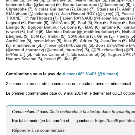
Michel
(8),
Daniel
(8),
Emmanuel
(8),
Jean-Philippe
(8),
startuper
(8),
fabienne billat (@fadouce)
(8),
Bruno Lamouroux (@Dassoniou)
(8),
L
Christophe
(7),
Nicolas Guillaume
(7),
Bruno
(7),
Stanislas
(7),
Alain
(
StÃ©phane (@slebarque)
(7),
Jean-Renaud ROY (@jr_roy)
(7),
Pascal 
THOINET (@YanThoinet)
(7),
Fabien RAYNAUD (@FabienRaynaud)
(7
Legend
(6),
Romain
(6),
JÃ©rÃ´me
(6),
Paul
(6),
Eric
(6),
Serge
(6),
Ben
Energo
(6),
Bonjour Bonjour
(6),
boris
(6),
MAS
(6),
antoine
(6),
canar
tvtweet
(6),
loÃ¯c
(6),
Matthieu Dufour (@_matthieudufour)
(6),
Nathal
EtienneL
(5),
DJM
(5),
Tristan
(5),
StÃ©phane
(5),
Gilles
(5),
Thierry
(5
AurÃ©lien
(5),
herve lebret
(5),
Alex
(5),
Adrien
(5),
Jean-Denis
(5),
NM
(5),
mmathieum
(5),
(@bvanryb) (@bvanryb)
(5),
Boris DefrÃ©ville (
(@arnaud_thurudev) (@arnaud_thurudev)
(5),
(@PLechevallier) (@PLe
(@PemLT)
(5),
Fabrice Camurat (@fabricecamurat)
(5),
Hugues SÃ©v
Hugues Severac
(5),
hervet
(5),
Joel
(5)
Contributions sous le pseudo
Vicnent â€“ âˆ«âˆž (@Vicnent)
2 commentaires ont été soumis sous ce pseudo et avec le même email.
Le premier commentaire date du 9 mai 2014 et le dernier est du 13 octobr
Commentaire 2 dans
De la recherche à la startup dans le quantiqu
Bpi table ronde (en fait carrée) et … quantique.
https://t.co/Kpzefidq
Répondre à ce commentaire