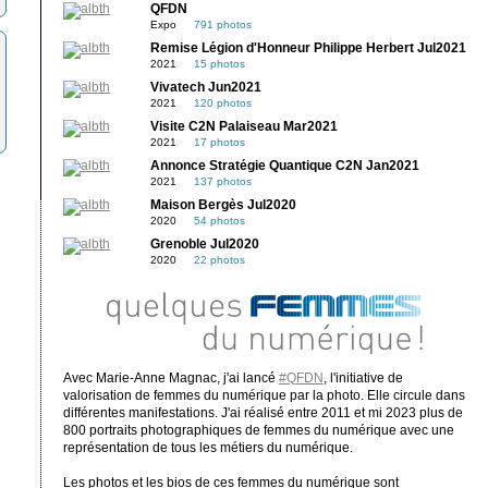
QFDN
Expo
791 photos
Remise Légion d'Honneur Philippe Herbert Jul2021
2021
15 photos
Vivatech Jun2021
2021
120 photos
Visite C2N Palaiseau Mar2021
2021
17 photos
Annonce Stratégie Quantique C2N Jan2021
2021
137 photos
Maison Bergès Jul2020
2020
54 photos
Grenoble Jul2020
2020
22 photos
Avec Marie-Anne Magnac, j'ai lancé
#QFDN
, l'initiative de
valorisation de femmes du numérique par la photo. Elle circule dans
différentes manifestations. J'ai réalisé entre 2011 et mi 2023 plus de
800 portraits photographiques de femmes du numérique avec une
représentation de tous les métiers du numérique.
Les photos et les bios de ces femmes du numérique sont