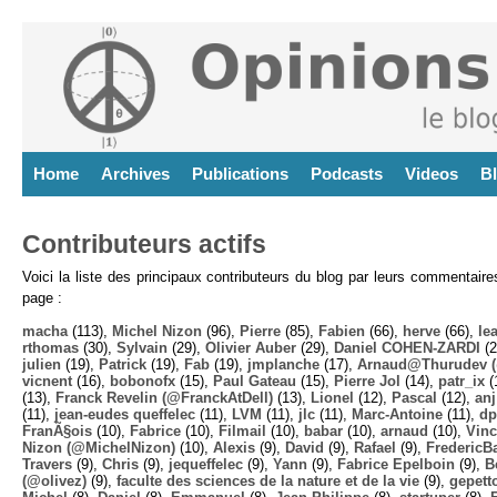
Home
Archives
Publications
Podcasts
Videos
B
Contributeurs actifs
Voici la liste des principaux contributeurs du blog par leurs commentair
page :
macha
(113),
Michel Nizon
(96),
Pierre
(85),
Fabien
(66),
herve
(66),
lea
rthomas
(30),
Sylvain
(29),
Olivier Auber
(29),
Daniel COHEN-ZARDI
(2
julien
(19),
Patrick
(19),
Fab
(19),
jmplanche
(17),
Arnaud@Thurudev (
vicnent
(16),
bobonofx
(15),
Paul Gateau
(15),
Pierre Jol
(14),
patr_ix
(
(13),
Franck Revelin (@FranckAtDell)
(13),
Lionel
(12),
Pascal
(12),
anj
(11),
jean-eudes queffelec
(11),
LVM
(11),
jlc
(11),
Marc-Antoine
(11),
dp
FranÃ§ois
(10),
Fabrice
(10),
Filmail
(10),
babar
(10),
arnaud
(10),
Vinc
Nizon (@MichelNizon)
(10),
Alexis
(9),
David
(9),
Rafael
(9),
FredericB
Travers
(9),
Chris
(9),
jequeffelec
(9),
Yann
(9),
Fabrice Epelboin
(9),
B
(@olivez)
(9),
faculte des sciences de la nature et de la vie
(9),
gepett