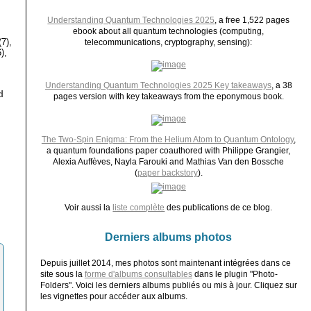
Understanding Quantum Technologies 2025
, a free 1,522 pages
ebook about all quantum technologies (computing,
7),
telecommunications, cryptography, sensing):
),
Understanding Quantum Technologies 2025 Key takeaways
, a 38
d
pages version with key takeaways from the eponymous book.
,
The Two-Spin Enigma: From the Helium Atom to Quantum Ontology
,
a quantum foundations paper coauthored with Philippe Grangier,
Alexia Auffèves, Nayla Farouki and Mathias Van den Bossche
(
paper backstory
).
Voir aussi la
liste complète
des publications de ce blog.
Derniers albums photos
Depuis juillet 2014, mes photos sont maintenant intégrées dans ce
site sous la
forme d'albums consultables
dans le plugin "Photo-
Folders". Voici les derniers albums publiés ou mis à jour. Cliquez sur
les vignettes pour accéder aux albums.