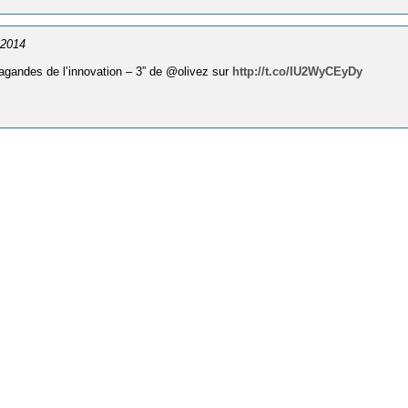
 2014
pagandes de l’innovation – 3” de @olivez sur
http://t.co/IU2WyCEyDy