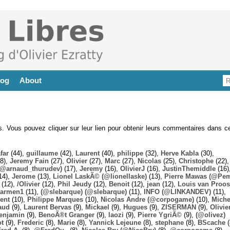
log
About
es. Vous pouvez cliquer sur leur lien pour obtenir leurs commentaires dans ce
far
(44),
guillaume
(42),
Laurent
(40),
philippe
(32),
Herve Kabla
(30),
8),
Jeremy Fain
(27),
Olivier
(27),
Marc
(27),
Nicolas
(25),
Christophe
(22),
@arnaud_thurudev)
(17),
Jeremy
(16),
OlivierJ
(16),
JustinThemiddle
(16)
14),
Jerome
(13),
Lionel LaskÃ© (@lionellaske)
(13),
Pierre Mawas (@Pe
(12),
/Olivier
(12),
Phil Jeudy
(12),
Benoit
(12),
jean
(12),
Louis van Proos
armen1
(11),
(@slebarque) (@slebarque)
(11),
INFO (@LINKANDEV)
(11),
ent
(10),
Philippe Marques
(10),
Nicolas Andre (@corpogame)
(10),
Miche
aud
(9),
Laurent Bervas
(9),
Mickael
(9),
Hugues
(9),
ZISERMAN
(9),
Olivie
enjamin
(9),
BenoÃ®t Granger
(9),
laozi
(9),
Pierre YgriÃ©
(9),
(@olivez)
ot
(9),
Frederic
(8),
Marie
(8),
Yannick Lejeune
(8),
stephane
(8),
BScache
(