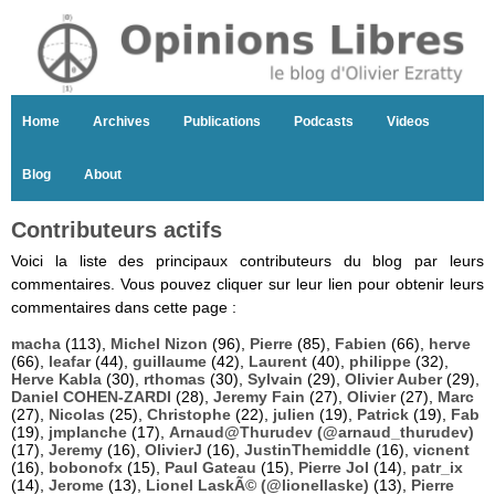
Home
Archives
Publications
Podcasts
Videos
Blog
About
Contributeurs actifs
Voici la liste des principaux contributeurs du blog par leurs
commentaires. Vous pouvez cliquer sur leur lien pour obtenir leurs
commentaires dans cette page :
macha
(113),
Michel Nizon
(96),
Pierre
(85),
Fabien
(66),
herve
(66),
leafar
(44),
guillaume
(42),
Laurent
(40),
philippe
(32),
Herve Kabla
(30),
rthomas
(30),
Sylvain
(29),
Olivier Auber
(29),
Daniel COHEN-ZARDI
(28),
Jeremy Fain
(27),
Olivier
(27),
Marc
(27),
Nicolas
(25),
Christophe
(22),
julien
(19),
Patrick
(19),
Fab
(19),
jmplanche
(17),
Arnaud@Thurudev (@arnaud_thurudev)
(17),
Jeremy
(16),
OlivierJ
(16),
JustinThemiddle
(16),
vicnent
(16),
bobonofx
(15),
Paul Gateau
(15),
Pierre Jol
(14),
patr_ix
(14),
Jerome
(13),
Lionel LaskÃ© (@lionellaske)
(13),
Pierre