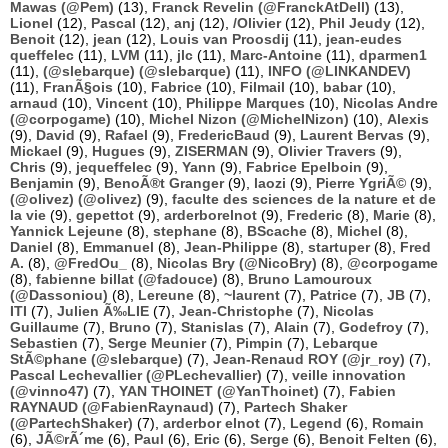
Mawas (@Pem)
(13),
Franck Revelin (@FranckAtDell)
(13),
Lionel
(12),
Pascal
(12),
anj
(12),
/Olivier
(12),
Phil Jeudy
(12),
Benoit
(12),
jean
(12),
Louis van Proosdij
(11),
jean-eudes
queffelec
(11),
LVM
(11),
jlc
(11),
Marc-Antoine
(11),
dparmen1
(11),
(@slebarque) (@slebarque)
(11),
INFO (@LINKANDEV)
(11),
FranÃ§ois
(10),
Fabrice
(10),
Filmail
(10),
babar
(10),
arnaud
(10),
Vincent
(10),
Philippe Marques
(10),
Nicolas Andre
(@corpogame)
(10),
Michel Nizon (@MichelNizon)
(10),
Alexis
(9),
David
(9),
Rafael
(9),
FredericBaud
(9),
Laurent Bervas
(9),
Mickael
(9),
Hugues
(9),
ZISERMAN
(9),
Olivier Travers
(9),
Chris
(9),
jequeffelec
(9),
Yann
(9),
Fabrice Epelboin
(9),
Benjamin
(9),
BenoÃ®t Granger
(9),
laozi
(9),
Pierre YgriÃ©
(9),
(@olivez) (@olivez)
(9),
faculte des sciences de la nature et de
la vie
(9),
gepettot
(9),
arderborelnot
(9),
Frederic
(8),
Marie
(8),
Yannick Lejeune
(8),
stephane
(8),
BScache
(8),
Michel
(8),
Daniel
(8),
Emmanuel
(8),
Jean-Philippe
(8),
startuper
(8),
Fred
A.
(8),
@FredOu_
(8),
Nicolas Bry (@NicoBry)
(8),
@corpogame
(8),
fabienne billat (@fadouce)
(8),
Bruno Lamouroux
(@Dassoniou)
(8),
Lereune
(8),
~laurent
(7),
Patrice
(7),
JB
(7),
ITI
(7),
Julien Ã‰LIE
(7),
Jean-Christophe
(7),
Nicolas
Guillaume
(7),
Bruno
(7),
Stanislas
(7),
Alain
(7),
Godefroy
(7),
Sebastien
(7),
Serge Meunier
(7),
Pimpin
(7),
Lebarque
StÃ©phane (@slebarque)
(7),
Jean-Renaud ROY (@jr_roy)
(7),
Pascal Lechevallier (@PLechevallier)
(7),
veille innovation
(@vinno47)
(7),
YAN THOINET (@YanThoinet)
(7),
Fabien
RAYNAUD (@FabienRaynaud)
(7),
Partech Shaker
(@PartechShaker)
(7),
arderbor elnot
(7),
Legend
(6),
Romain
(6),
JÃ©rÃ´me
(6),
Paul
(6),
Eric
(6),
Serge
(6),
Benoit Felten
(6),