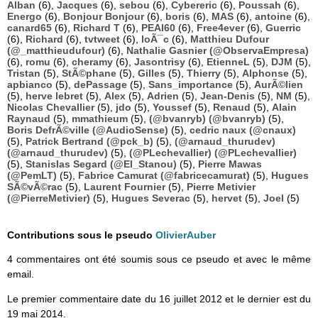
Alban
(6),
Jacques
(6),
sebou
(6),
Cybereric
(6),
Poussah
(6),
Energo
(6),
Bonjour Bonjour
(6),
boris
(6),
MAS
(6),
antoine
(6),
canard65
(6),
Richard T
(6),
PEAI60
(6),
Free4ever
(6),
Guerric
(6),
Richard
(6),
tvtweet
(6),
loÃ¯c
(6),
Matthieu Dufour
(@_matthieudufour)
(6),
Nathalie Gasnier (@ObservaEmpresa)
(6),
romu
(6),
cheramy
(6),
Jasontrisy
(6),
EtienneL
(5),
DJM
(5),
Tristan
(5),
StÃ©phane
(5),
Gilles
(5),
Thierry
(5),
Alphonse
(5),
apbianco
(5),
dePassage
(5),
Sans_importance
(5),
AurÃ©lien
(5),
herve lebret
(5),
Alex
(5),
Adrien
(5),
Jean-Denis
(5),
NM
(5),
Nicolas Chevallier
(5),
jdo
(5),
Youssef
(5),
Renaud
(5),
Alain
Raynaud
(5),
mmathieum
(5),
(@bvanryb) (@bvanryb)
(5),
Boris DefrÃ©ville (@AudioSense)
(5),
cedric naux (@cnaux)
(5),
Patrick Bertrand (@pck_b)
(5),
(@arnaud_thurudev)
(@arnaud_thurudev)
(5),
(@PLechevallier) (@PLechevallier)
(5),
Stanislas Segard (@El_Stanou)
(5),
Pierre Mawas
(@PemLT)
(5),
Fabrice Camurat (@fabricecamurat)
(5),
Hugues
SÃ©vÃ©rac
(5),
Laurent Fournier
(5),
Pierre Metivier
(@PierreMetivier)
(5),
Hugues Severac
(5),
hervet
(5),
Joel
(5)
Contributions sous le pseudo
OlivierAuber
4 commentaires ont été soumis sous ce pseudo et avec le même
email.
Le premier commentaire date du 16 juillet 2012 et le dernier est du
19 mai 2014.