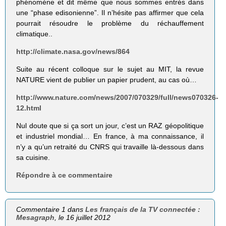
phénomène et dit même que nous sommes entrés dans
une “phase edisonienne”. Il n’hésite pas affirmer que cela
pourrait résoudre le problème du réchauffement
climatique..
http://climate.nasa.gov/news/864
Suite au récent colloque sur le sujet au MIT, la revue
NATURE vient de publier un papier prudent, au cas où…
http://www.nature.com/news/2007/070329/full/news070326-
12.html
Nul doute que si ça sort un jour, c’est un RAZ géopolitique
et industriel mondial… En france, à ma connaissance, il
n’y a qu’un retraité du CNRS qui travaille là-dessous dans
sa cuisine.
Répondre à ce commentaire
Commentaire 1 dans
Les français de la TV connectée :
Mesagraph
, le 16 juillet 2012