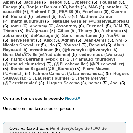
Alban
(6),
Jacques
(6),
sebou
(6),
Cybereric
(6),
Poussah
(6),
Energo
(6),
Bonjour Bonjour
(6),
boris
(6),
MAS
(6),
antoine
(6),
canard65
(6),
Richard T
(6),
PEAI60
(6),
Free4ever
(6),
Guerric
(6),
Richard
(6),
tvtweet
(6),
loÃ¯c
(6),
Matthieu Dufour
(@_matthieudufour)
(6),
Nathalie Gasnier (@ObservaEmpresa)
(6),
romu
(6),
cheramy
(6),
Jasontrisy
(6),
EtienneL
(5),
DJM
(5),
Tristan
(5),
StÃ©phane
(5),
Gilles
(5),
Thierry
(5),
Alphonse
(5),
apbianco
(5),
dePassage
(5),
Sans_importance
(5),
AurÃ©lien
(5),
herve lebret
(5),
Alex
(5),
Adrien
(5),
Jean-Denis
(5),
NM
(5),
Nicolas Chevallier
(5),
jdo
(5),
Youssef
(5),
Renaud
(5),
Alain
Raynaud
(5),
mmathieum
(5),
(@bvanryb) (@bvanryb)
(5),
Boris DefrÃ©ville (@AudioSense)
(5),
cedric naux (@cnaux)
(5),
Patrick Bertrand (@pck_b)
(5),
(@arnaud_thurudev)
(@arnaud_thurudev)
(5),
(@PLechevallier) (@PLechevallier)
(5),
Stanislas Segard (@El_Stanou)
(5),
Pierre Mawas
(@PemLT)
(5),
Fabrice Camurat (@fabricecamurat)
(5),
Hugues
SÃ©vÃ©rac
(5),
Laurent Fournier
(5),
Pierre Metivier
(@PierreMetivier)
(5),
Hugues Severac
(5),
hervet
(5),
Joel
(5)
Contributions sous le pseudo
NicoGA
Un seul commentaire sous ce pseudo.
Commentaire 1 dans
Petit décryptage de l’IPO de