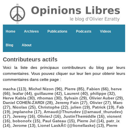
Home
Archives
Publications
Podcasts
Videos
Blog
About
Contributeurs actifs
Voici la liste des principaux contributeurs du blog par leurs
commentaires. Vous pouvez cliquer sur leur lien pour obtenir leurs
commentaires dans cette page :
macha
(113),
Michel Nizon
(96),
Pierre
(85),
Fabien
(66),
herve
(66),
leafar
(44),
guillaume
(42),
Laurent
(40),
philippe
(32),
Herve Kabla
(30),
rthomas
(30),
Sylvain
(29),
Olivier Auber
(29),
Daniel COHEN-ZARDI
(28),
Jeremy Fain
(27),
Olivier
(27),
Marc
(27),
Nicolas
(25),
Christophe
(22),
julien
(19),
Patrick
(19),
Fab
(19),
jmplanche
(17),
Arnaud@Thurudev (@arnaud_thurudev)
(17),
Jeremy
(16),
OlivierJ
(16),
JustinThemiddle
(16),
vicnent
(16),
bobonofx
(15),
Paul Gateau
(15),
Pierre Jol
(14),
patr_ix
(14),
Jerome
(13),
Lionel LaskÃ© (@lionellaske)
(13),
Pierre