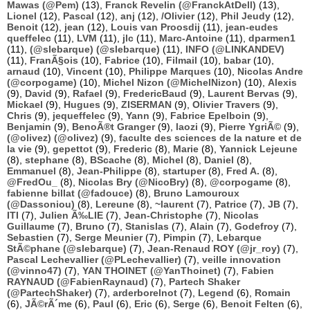
Mawas (@Pem)
(13),
Franck Revelin (@FranckAtDell)
(13),
Lionel
(12),
Pascal
(12),
anj
(12),
/Olivier
(12),
Phil Jeudy
(12),
Benoit
(12),
jean
(12),
Louis van Proosdij
(11),
jean-eudes
queffelec
(11),
LVM
(11),
jlc
(11),
Marc-Antoine
(11),
dparmen1
(11),
(@slebarque) (@slebarque)
(11),
INFO (@LINKANDEV)
(11),
FranÃ§ois
(10),
Fabrice
(10),
Filmail
(10),
babar
(10),
arnaud
(10),
Vincent
(10),
Philippe Marques
(10),
Nicolas Andre
(@corpogame)
(10),
Michel Nizon (@MichelNizon)
(10),
Alexis
(9),
David
(9),
Rafael
(9),
FredericBaud
(9),
Laurent Bervas
(9),
Mickael
(9),
Hugues
(9),
ZISERMAN
(9),
Olivier Travers
(9),
Chris
(9),
jequeffelec
(9),
Yann
(9),
Fabrice Epelboin
(9),
Benjamin
(9),
BenoÃ®t Granger
(9),
laozi
(9),
Pierre YgriÃ©
(9),
(@olivez) (@olivez)
(9),
faculte des sciences de la nature et de
la vie
(9),
gepettot
(9),
Frederic
(8),
Marie
(8),
Yannick Lejeune
(8),
stephane
(8),
BScache
(8),
Michel
(8),
Daniel
(8),
Emmanuel
(8),
Jean-Philippe
(8),
startuper
(8),
Fred A.
(8),
@FredOu_
(8),
Nicolas Bry (@NicoBry)
(8),
@corpogame
(8),
fabienne billat (@fadouce)
(8),
Bruno Lamouroux
(@Dassoniou)
(8),
Lereune
(8),
~laurent
(7),
Patrice
(7),
JB
(7),
ITI
(7),
Julien Ã‰LIE
(7),
Jean-Christophe
(7),
Nicolas
Guillaume
(7),
Bruno
(7),
Stanislas
(7),
Alain
(7),
Godefroy
(7),
Sebastien
(7),
Serge Meunier
(7),
Pimpin
(7),
Lebarque
StÃ©phane (@slebarque)
(7),
Jean-Renaud ROY (@jr_roy)
(7),
Pascal Lechevallier (@PLechevallier)
(7),
veille innovation
(@vinno47)
(7),
YAN THOINET (@YanThoinet)
(7),
Fabien
RAYNAUD (@FabienRaynaud)
(7),
Partech Shaker
(@PartechShaker)
(7),
arderborelnot
(7),
Legend
(6),
Romain
(6),
JÃ©rÃ´me
(6),
Paul
(6),
Eric
(6),
Serge
(6),
Benoit Felten
(6),