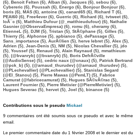
(6),
Benoit Felten
(6),
Alban
(6),
Jacques
(6),
sebou
(6),
Cybereric
(6),
Poussah
(6),
Energo
(6),
Bonjour Bonjour
(6),
boris
(6),
MAS
(6),
antoine
(6),
canard65
(6),
Richard T
(6),
PEAI60
(6),
Free4ever
(6),
Guerric
(6),
Richard
(6),
tvtweet
(6),
loÃ¯c
(6),
Matthieu Dufour (@_matthieudufour)
(6),
Nathalie
Gasnier (@ObservaEmpresa)
(6),
romu
(6),
cheramy
(6),
EtienneL
(5),
DJM
(5),
Tristan
(5),
StÃ©phane
(5),
Gilles
(5),
Thierry
(5),
Alphonse
(5),
apbianco
(5),
dePassage
(5),
Sans_importance
(5),
AurÃ©lien
(5),
herve lebret
(5),
Alex
(5),
Adrien
(5),
Jean-Denis
(5),
NM
(5),
Nicolas Chevallier
(5),
jdo
(5),
Youssef
(5),
Renaud
(5),
Alain Raynaud
(5),
mmathieum
(5),
(@bvanryb) (@bvanryb)
(5),
Boris DefrÃ©ville
(@AudioSense)
(5),
cedric naux (@cnaux)
(5),
Patrick Bertrand
(@pck_b)
(5),
(@arnaud_thurudev) (@arnaud_thurudev)
(5),
(@PLechevallier) (@PLechevallier)
(5),
Stanislas Segard
(@El_Stanou)
(5),
Pierre Mawas (@PemLT)
(5),
Fabrice
Camurat (@fabricecamurat)
(5),
Hugues SÃ©vÃ©rac
(5),
Laurent Fournier
(5),
Pierre Metivier (@PierreMetivier)
(5),
Hugues Severac
(5),
hervet
(5),
Joel
(5),
binance
(5)
Contributions sous le pseudo
Mickael
9 commentaires ont été soumis sous ce pseudo et avec le même
email.
Le premier commentaire date du 1 février 2008 et le dernier est du