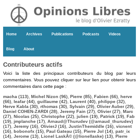
Home
Archives
Publications
Podcasts
Videos
Blog
About
Contributeurs actifs
Voici la liste des principaux contributeurs du blog par leurs
commentaires. Vous pouvez cliquer sur leur lien pour obtenir leurs
commentaires dans cette page :
macha
(113),
Michel Nizon
(96),
Pierre
(85),
Fabien
(66),
herve
(66),
leafar
(44),
guillaume
(42),
Laurent
(40),
philippe
(32),
Herve Kabla
(30),
rthomas
(30),
Sylvain
(29),
Olivier Auber
(29),
Daniel COHEN-ZARDI
(28),
Jeremy Fain
(27),
Olivier
(27),
Marc
(27),
Nicolas
(25),
Christophe
(22),
julien
(19),
Patrick
(19),
Fab
(19),
jmplanche
(17),
Arnaud@Thurudev (@arnaud_thurudev)
(17),
Jeremy
(16),
OlivierJ
(16),
JustinThemiddle
(16),
vicnent
(16),
bobonofx
(15),
Paul Gateau
(15),
Pierre Jol
(14),
patr_ix
(14),
Jerome
(13),
Lionel LaskÃ© (@lionellaske)
(13),
Pierre