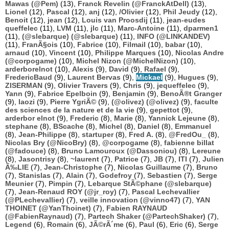
Mawas (@Pem)
(13),
Franck Revelin (@FranckAtDell)
(13),
Lionel
(12),
Pascal
(12),
anj
(12),
/Olivier
(12),
Phil Jeudy
(12),
Benoit
(12),
jean
(12),
Louis van Proosdij
(11),
jean-eudes
queffelec
(11),
LVM
(11),
jlc
(11),
Marc-Antoine
(11),
dparmen1
(11),
(@slebarque) (@slebarque)
(11),
INFO (@LINKANDEV)
(11),
FranÃ§ois
(10),
Fabrice
(10),
Filmail
(10),
babar
(10),
arnaud
(10),
Vincent
(10),
Philippe Marques
(10),
Nicolas Andre
(@corpogame)
(10),
Michel Nizon (@MichelNizon)
(10),
arderborelnot
(10),
Alexis
(9),
David
(9),
Rafael
(9),
FredericBaud
(9),
Laurent Bervas
(9),
Mickael
(9),
Hugues
(9),
ZISERMAN
(9),
Olivier Travers
(9),
Chris
(9),
jequeffelec
(9),
Yann
(9),
Fabrice Epelboin
(9),
Benjamin
(9),
BenoÃ®t Granger
(9),
laozi
(9),
Pierre YgriÃ©
(9),
(@olivez) (@olivez)
(9),
faculte
des sciences de la nature et de la vie
(9),
gepettot
(9),
arderbor elnot
(9),
Frederic
(8),
Marie
(8),
Yannick Lejeune
(8),
stephane
(8),
BScache
(8),
Michel
(8),
Daniel
(8),
Emmanuel
(8),
Jean-Philippe
(8),
startuper
(8),
Fred A.
(8),
@FredOu_
(8),
Nicolas Bry (@NicoBry)
(8),
@corpogame
(8),
fabienne billat
(@fadouce)
(8),
Bruno Lamouroux (@Dassoniou)
(8),
Lereune
(8),
Jasontrisy
(8),
~laurent
(7),
Patrice
(7),
JB
(7),
ITI
(7),
Julien
Ã‰LIE
(7),
Jean-Christophe
(7),
Nicolas Guillaume
(7),
Bruno
(7),
Stanislas
(7),
Alain
(7),
Godefroy
(7),
Sebastien
(7),
Serge
Meunier
(7),
Pimpin
(7),
Lebarque StÃ©phane (@slebarque)
(7),
Jean-Renaud ROY (@jr_roy)
(7),
Pascal Lechevallier
(@PLechevallier)
(7),
veille innovation (@vinno47)
(7),
YAN
THOINET (@YanThoinet)
(7),
Fabien RAYNAUD
(@FabienRaynaud)
(7),
Partech Shaker (@PartechShaker)
(7),
Legend
(6),
Romain
(6),
JÃ©rÃ´me
(6),
Paul
(6),
Eric
(6),
Serge