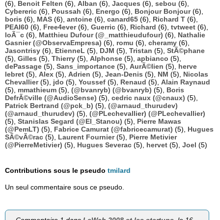
(6),
Benoit Felten
(6),
Alban
(6),
Jacques
(6),
sebou
(6),
Cybereric
(6),
Poussah
(6),
Energo
(6),
Bonjour Bonjour
(6),
boris
(6),
MAS
(6),
antoine
(6),
canard65
(6),
Richard T
(6),
PEAI60
(6),
Free4ever
(6),
Guerric
(6),
Richard
(6),
tvtweet
(6),
loÃ¯c
(6),
Matthieu Dufour (@_matthieudufour)
(6),
Nathalie
Gasnier (@ObservaEmpresa)
(6),
romu
(6),
cheramy
(6),
Jasontrisy
(6),
EtienneL
(5),
DJM
(5),
Tristan
(5),
StÃ©phane
(5),
Gilles
(5),
Thierry
(5),
Alphonse
(5),
apbianco
(5),
dePassage
(5),
Sans_importance
(5),
AurÃ©lien
(5),
herve
lebret
(5),
Alex
(5),
Adrien
(5),
Jean-Denis
(5),
NM
(5),
Nicolas
Chevallier
(5),
jdo
(5),
Youssef
(5),
Renaud
(5),
Alain Raynaud
(5),
mmathieum
(5),
(@bvanryb) (@bvanryb)
(5),
Boris
DefrÃ©ville (@AudioSense)
(5),
cedric naux (@cnaux)
(5),
Patrick Bertrand (@pck_b)
(5),
(@arnaud_thurudev)
(@arnaud_thurudev)
(5),
(@PLechevallier) (@PLechevallier)
(5),
Stanislas Segard (@El_Stanou)
(5),
Pierre Mawas
(@PemLT)
(5),
Fabrice Camurat (@fabricecamurat)
(5),
Hugues
SÃ©vÃ©rac
(5),
Laurent Fournier
(5),
Pierre Metivier
(@PierreMetivier)
(5),
Hugues Severac
(5),
hervet
(5),
Joel
(5)
Contributions sous le pseudo
tmilard
Un seul commentaire sous ce pseudo.