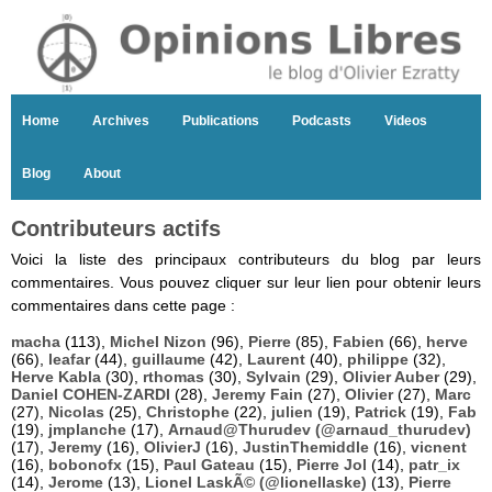
Home
Archives
Publications
Podcasts
Videos
Blog
About
Contributeurs actifs
Voici la liste des principaux contributeurs du blog par leurs
commentaires. Vous pouvez cliquer sur leur lien pour obtenir leurs
commentaires dans cette page :
macha
(113),
Michel Nizon
(96),
Pierre
(85),
Fabien
(66),
herve
(66),
leafar
(44),
guillaume
(42),
Laurent
(40),
philippe
(32),
Herve Kabla
(30),
rthomas
(30),
Sylvain
(29),
Olivier Auber
(29),
Daniel COHEN-ZARDI
(28),
Jeremy Fain
(27),
Olivier
(27),
Marc
(27),
Nicolas
(25),
Christophe
(22),
julien
(19),
Patrick
(19),
Fab
(19),
jmplanche
(17),
Arnaud@Thurudev (@arnaud_thurudev)
(17),
Jeremy
(16),
OlivierJ
(16),
JustinThemiddle
(16),
vicnent
(16),
bobonofx
(15),
Paul Gateau
(15),
Pierre Jol
(14),
patr_ix
(14),
Jerome
(13),
Lionel LaskÃ© (@lionellaske)
(13),
Pierre