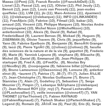
Mawas (@Pem)
(13),
Franck Revelin (@FranckAtDell)
(13),
Lionel
(12),
Pascal
(12),
anj
(12),
/Olivier
(12),
Phil Jeudy
(12),
Benoit
(12),
jean
(12),
Louis van Proosdij
(11),
jean-eudes
queffelec
(11),
LVM
(11),
jlc
(11),
Marc-Antoine
(11),
dparmen1
(11),
(@slebarque) (@slebarque)
(11),
INFO (@LINKANDEV)
(11),
FranÃ§ois
(10),
Fabrice
(10),
Filmail
(10),
babar
(10),
arnaud
(10),
Vincent
(10),
Philippe Marques
(10),
Nicolas Andre
(@corpogame)
(10),
Michel Nizon (@MichelNizon)
(10),
arderborelnot
(10),
Alexis
(9),
David
(9),
Rafael
(9),
FredericBaud
(9),
Laurent Bervas
(9),
Mickael
(9),
Hugues
(9),
ZISERMAN
(9),
Olivier Travers
(9),
Chris
(9),
jequeffelec
(9),
Yann
(9),
Fabrice Epelboin
(9),
Benjamin
(9),
BenoÃ®t Granger
(9),
laozi
(9),
Pierre YgriÃ©
(9),
(@olivez) (@olivez)
(9),
faculte
des sciences de la nature et de la vie
(9),
gepettot
(9),
Frederic
(8),
Marie
(8),
Yannick Lejeune
(8),
stephane
(8),
BScache
(8),
Michel
(8),
Daniel
(8),
Emmanuel
(8),
Jean-Philippe
(8),
startuper
(8),
Fred A.
(8),
@FredOu_
(8),
Nicolas Bry
(@NicoBry)
(8),
@corpogame
(8),
fabienne billat (@fadouce)
(8),
Bruno Lamouroux (@Dassoniou)
(8),
Lereune
(8),
arderbor
elnot
(8),
~laurent
(7),
Patrice
(7),
JB
(7),
ITI
(7),
Julien Ã‰LIE
(7),
Jean-Christophe
(7),
Nicolas Guillaume
(7),
Bruno
(7),
Stanislas
(7),
Alain
(7),
Godefroy
(7),
Sebastien
(7),
Serge
Meunier
(7),
Pimpin
(7),
Lebarque StÃ©phane (@slebarque)
(7),
Jean-Renaud ROY (@jr_roy)
(7),
Pascal Lechevallier
(@PLechevallier)
(7),
veille innovation (@vinno47)
(7),
YAN
THOINET (@YanThoinet)
(7),
Fabien RAYNAUD
(@FabienRaynaud)
(7),
Partech Shaker (@PartechShaker)
(7),
Legend
(6),
Romain
(6),
JÃ©rÃ´me
(6),
Paul
(6),
Eric
(6),
Serge