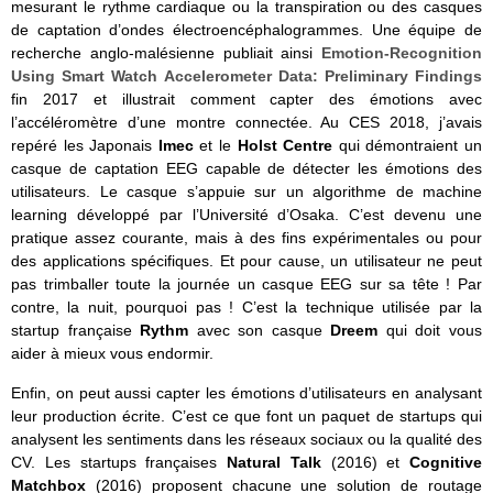
mesurant le rythme cardiaque ou la transpiration ou des casques
de captation d’ondes électroencéphalogrammes. Une équipe de
recherche anglo-malésienne publiait ainsi
Emotion-Recognition
Using Smart Watch Accelerometer Data: Preliminary Findings
fin 2017 et illustrait comment capter des émotions avec
l’accéléromètre d’une montre connectée. Au CES 2018, j’avais
repéré les Japonais
Imec
et le
Holst Centre
qui démontraient un
casque de captation EEG capable de détecter les émotions des
utilisateurs. Le casque s’appuie sur un algorithme de machine
learning développé par l’Université d’Osaka. C’est devenu une
pratique assez courante, mais à des fins expérimentales ou pour
des applications spécifiques. Et pour cause, un utilisateur ne peut
pas trimballer toute la journée un casque EEG sur sa tête ! Par
contre, la nuit, pourquoi pas ! C’est la technique utilisée par la
startup française
Rythm
avec son casque
Dreem
qui doit vous
aider à mieux vous endormir.
Enfin, on peut aussi capter les émotions d’utilisateurs en analysant
leur production écrite. C’est ce que font un paquet de startups qui
analysent les sentiments dans les réseaux sociaux ou la qualité des
CV. Les startups
françaises
Natural Talk
(2016)
et
Cognitive
Matchbox
(2016) proposent chacune une solution de routage