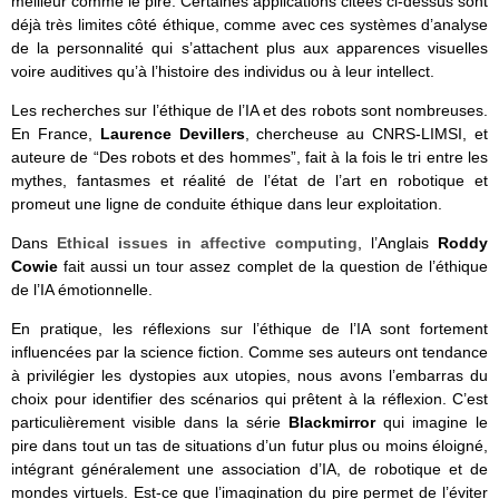
meilleur comme le pire. Certaines applications citées ci-dessus sont
déjà très limites côté éthique, comme avec ces systèmes d’analyse
de la personnalité qui s’attachent plus aux apparences visuelles
voire auditives qu’à l’histoire des individus ou à leur intellect.
Les recherches sur l’éthique de l’IA et des robots sont nombreuses.
En France,
Laurence Devillers
, chercheuse au CNRS-LIMSI, et
auteure de “Des robots et des hommes”, fait à la fois le tri entre les
mythes, fantasmes et réalité de l’état de l’art en robotique et
promeut une ligne de conduite éthique dans leur exploitation.
Dans
Ethical issues in affective computing
, l’Anglais
Roddy
Cowie
fait aussi un tour assez complet de la question de l’éthique
de l’IA émotionnelle.
En pratique, les réflexions sur l’éthique de l’IA sont fortement
influencées par la science fiction. Comme ses auteurs ont tendance
à privilégier les dystopies aux utopies, nous avons l’embarras du
choix pour identifier des scénarios qui prêtent à la réflexion. C’est
particulièrement visible dans la série
Blackmirror
qui imagine le
pire dans tout un tas de situations d’un futur plus ou moins éloigné,
intégrant généralement une association d’IA, de robotique et de
mondes virtuels. Est-ce que l’imagination du pire permet de l’éviter