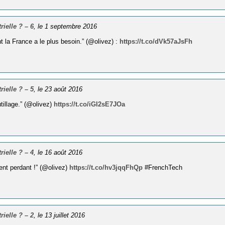
rielle ? – 6
, le 1 septembre 2016
nt la France a le plus besoin.” (@olivez) :
https://t.co/dVk57aJsFh
rielle ? – 5
, le 23 août 2016
tillage.” (@olivez)
https://t.co/iGI2sE7JOa
rielle ? – 4
, le 16 août 2016
ment perdant !” (@olivez)
https://t.co/hv3jqqFhQp
#FrenchTech
rielle ? – 2
, le 13 juillet 2016