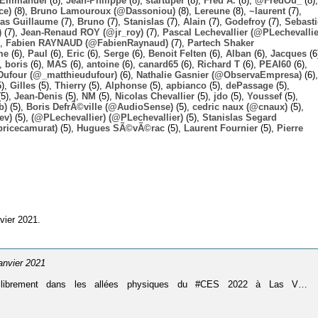
Emmanuel
(8),
Jean-Philippe
(8),
startuper
(8),
Fred A.
(8),
@FredOu_
(8),
ce)
(8),
Bruno Lamouroux (@Dassoniou)
(8),
Lereune
(8),
~laurent
(7),
las Guillaume
(7),
Bruno
(7),
Stanislas
(7),
Alain
(7),
Godefroy
(7),
Sebast
)
(7),
Jean-Renaud ROY (@jr_roy)
(7),
Pascal Lechevallier (@PLechevallie
),
Fabien RAYNAUD (@FabienRaynaud)
(7),
Partech Shaker
me
(6),
Paul
(6),
Eric
(6),
Serge
(6),
Benoit Felten
(6),
Alban
(6),
Jacques
(6
),
boris
(6),
MAS
(6),
antoine
(6),
canard65
(6),
Richard T
(6),
PEAI60
(6),
Dufour (@_matthieudufour)
(6),
Nathalie Gasnier (@ObservaEmpresa)
(6),
5),
Gilles
(5),
Thierry
(5),
Alphonse
(5),
apbianco
(5),
dePassage
(5),
5),
Jean-Denis
(5),
NM
(5),
Nicolas Chevallier
(5),
jdo
(5),
Youssef
(5),
b)
(5),
Boris DefrÃ©ville (@AudioSense)
(5),
cedric naux (@cnaux)
(5),
ev)
(5),
(@PLechevallier) (@PLechevallier)
(5),
Stanislas Segard
bricecamurat)
(5),
Hugues SÃ©vÃ©rac
(5),
Laurent Fournier
(5),
Pierre
vier 2021.
janvier 2021
er librement dans les allées physiques du #CES 2022 à Las V…