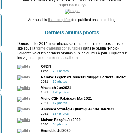
Alexia Auffèves, Nayla Farouki and Mathias Van den Bossche
(
paper backstory
).
Voir aussi la
liste complète
des publications de ce blog.
Derniers albums photos
Depuis juillet 2014, mes photos sont maintenant intégrées dans ce
site sous la
forme d'albums consultables
dans le plugin "Photo-
Folders". Voici les derniers albums publiés ou mis à jour. Cliquez sur
les vignettes pour accéder aux albums.
QFDN
Expo
791 photos
Remise Légion d'Honneur Philippe Herbert Jul2021
2021
15 photos
Vivatech Jun2021
2021
120 photos
Visite C2N Palaiseau Mar2021
2021
17 photos
Annonce Stratégie Quantique C2N Jan2021
2021
137 photos
Maison Bergès Jul2020
2020
54 photos
Grenoble Jul2020