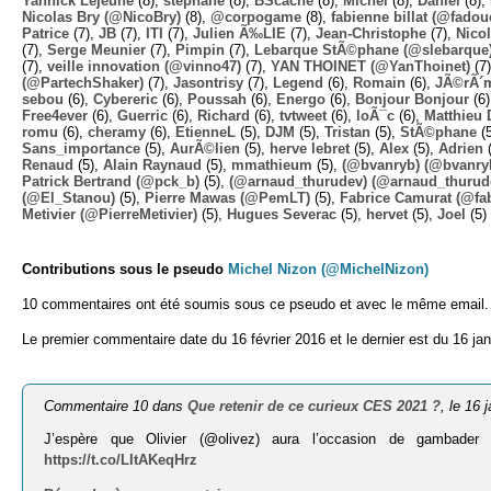
Yannick Lejeune
(8),
stephane
(8),
BScache
(8),
Michel
(8),
Daniel
(8),
Nicolas Bry (@NicoBry)
(8),
@corpogame
(8),
fabienne billat (@fadou
Patrice
(7),
JB
(7),
ITI
(7),
Julien Ã‰LIE
(7),
Jean-Christophe
(7),
Nico
(7),
Serge Meunier
(7),
Pimpin
(7),
Lebarque StÃ©phane (@slebarque
(7),
veille innovation (@vinno47)
(7),
YAN THOINET (@YanThoinet)
(7
(@PartechShaker)
(7),
Jasontrisy
(7),
Legend
(6),
Romain
(6),
JÃ©rÃ´
sebou
(6),
Cybereric
(6),
Poussah
(6),
Energo
(6),
Bonjour Bonjour
(6
Free4ever
(6),
Guerric
(6),
Richard
(6),
tvtweet
(6),
loÃ¯c
(6),
Matthieu 
romu
(6),
cheramy
(6),
EtienneL
(5),
DJM
(5),
Tristan
(5),
StÃ©phane
(
Sans_importance
(5),
AurÃ©lien
(5),
herve lebret
(5),
Alex
(5),
Adrien
(
Renaud
(5),
Alain Raynaud
(5),
mmathieum
(5),
(@bvanryb) (@bvanry
Patrick Bertrand (@pck_b)
(5),
(@arnaud_thurudev) (@arnaud_thurud
(@El_Stanou)
(5),
Pierre Mawas (@PemLT)
(5),
Fabrice Camurat (@fa
Metivier (@PierreMetivier)
(5),
Hugues Severac
(5),
hervet
(5),
Joel
(5)
Contributions sous le pseudo
Michel Nizon (@MichelNizon)
10 commentaires ont été soumis sous ce pseudo et avec le même email.
Le premier commentaire date du 16 février 2016 et le dernier est du 16 jan
Commentaire 10 dans
Que retenir de ce curieux CES 2021 ?
, le 16 
J’espère que Olivier (@olivez) aura l’occasion de gambad
https://t.co/LItAKeqHrz