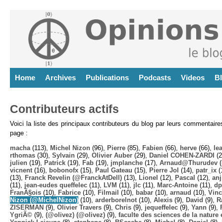
Home
Archives
Publications
Podcasts
Videos
B
Contributeurs actifs
Voici la liste des principaux contributeurs du blog par leurs commentair
page :
macha
(113),
Michel Nizon
(96),
Pierre
(85),
Fabien
(66),
herve
(66),
lea
rthomas
(30),
Sylvain
(29),
Olivier Auber
(29),
Daniel COHEN-ZARDI
(2
julien
(19),
Patrick
(19),
Fab
(19),
jmplanche
(17),
Arnaud@Thurudev (
vicnent
(16),
bobonofx
(15),
Paul Gateau
(15),
Pierre Jol
(14),
patr_ix
(
(13),
Franck Revelin (@FranckAtDell)
(13),
Lionel
(12),
Pascal
(12),
anj
(11),
jean-eudes queffelec
(11),
LVM
(11),
jlc
(11),
Marc-Antoine
(11),
dp
FranÃ§ois
(10),
Fabrice
(10),
Filmail
(10),
babar
(10),
arnaud
(10),
Vinc
Nizon (@MichelNizon)
(10),
arderborelnot
(10),
Alexis
(9),
David
(9),
R
ZISERMAN
(9),
Olivier Travers
(9),
Chris
(9),
jequeffelec
(9),
Yann
(9),
YgriÃ©
(9),
(@olivez) (@olivez)
(9),
faculte des sciences de la nature e