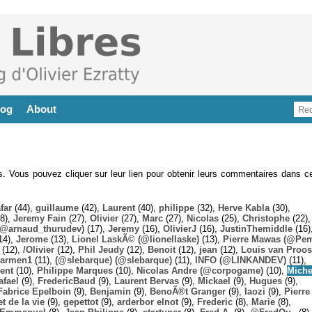
log
About
es. Vous pouvez cliquer sur leur lien pour obtenir leurs commentaires dans ce
far
(44),
guillaume
(42),
Laurent
(40),
philippe
(32),
Herve Kabla
(30),
8),
Jeremy Fain
(27),
Olivier
(27),
Marc
(27),
Nicolas
(25),
Christophe
(22),
@arnaud_thurudev)
(17),
Jeremy
(16),
OlivierJ
(16),
JustinThemiddle
(16)
14),
Jerome
(13),
Lionel LaskÃ© (@lionellaske)
(13),
Pierre Mawas (@Pe
(12),
/Olivier
(12),
Phil Jeudy
(12),
Benoit
(12),
jean
(12),
Louis van Proos
armen1
(11),
(@slebarque) (@slebarque)
(11),
INFO (@LINKANDEV)
(11),
ent
(10),
Philippe Marques
(10),
Nicolas Andre (@corpogame)
(10),
Miche
afael
(9),
FredericBaud
(9),
Laurent Bervas
(9),
Mickael
(9),
Hugues
(9),
Fabrice Epelboin
(9),
Benjamin
(9),
BenoÃ®t Granger
(9),
laozi
(9),
Pierre
t de la vie
(9),
gepettot
(9),
arderbor elnot
(9),
Frederic
(8),
Marie
(8),