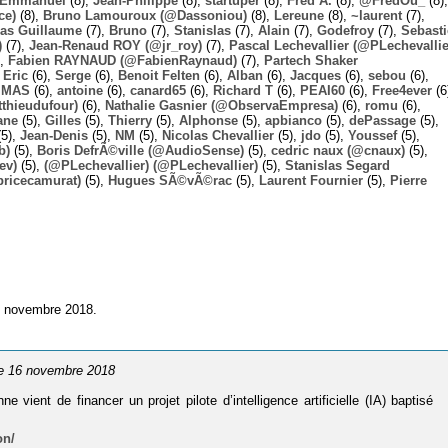
Emmanuel
(8),
Jean-Philippe
(8),
startuper
(8),
Fred A.
(8),
@FredOu_
(8),
ce)
(8),
Bruno Lamouroux (@Dassoniou)
(8),
Lereune
(8),
~laurent
(7),
las Guillaume
(7),
Bruno
(7),
Stanislas
(7),
Alain
(7),
Godefroy
(7),
Sebast
)
(7),
Jean-Renaud ROY (@jr_roy)
(7),
Pascal Lechevallier (@PLechevallie
),
Fabien RAYNAUD (@FabienRaynaud)
(7),
Partech Shaker
,
Eric
(6),
Serge
(6),
Benoit Felten
(6),
Alban
(6),
Jacques
(6),
sebou
(6),
,
MAS
(6),
antoine
(6),
canard65
(6),
Richard T
(6),
PEAI60
(6),
Free4ever
(6
thieudufour)
(6),
Nathalie Gasnier (@ObservaEmpresa)
(6),
romu
(6),
ane
(5),
Gilles
(5),
Thierry
(5),
Alphonse
(5),
apbianco
(5),
dePassage
(5),
5),
Jean-Denis
(5),
NM
(5),
Nicolas Chevallier
(5),
jdo
(5),
Youssef
(5),
b)
(5),
Boris DefrÃ©ville (@AudioSense)
(5),
cedric naux (@cnaux)
(5),
ev)
(5),
(@PLechevallier) (@PLechevallier)
(5),
Stanislas Segard
bricecamurat)
(5),
Hugues SÃ©vÃ©rac
(5),
Laurent Fournier
(5),
Pierre
6 novembre 2018.
le 16 novembre 2018
ne vient de financer un projet pilote d’intelligence artificielle (IA) baptisé
on/