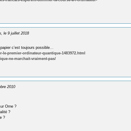
s
, le 9 juillet 2018
 papier c’est toujours possible…
er-le-premier-ordinateur-quantique-1483972.html
ntique-ne-marchait-vraiment-pas/
mbre 2010
 sur Orne ?
lité ?
e ?