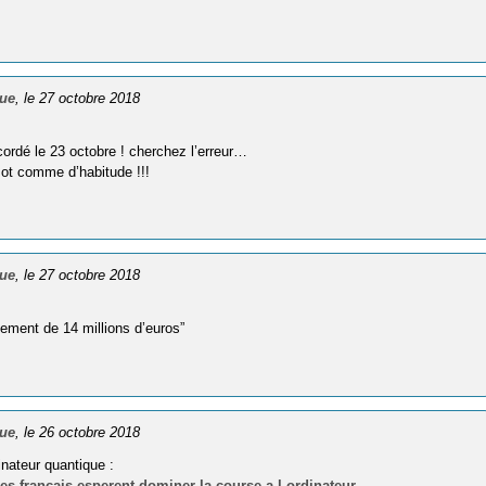
que
, le 27 octobre 2018
cordé le 23 octobre ! cherchez l’erreur…
mot comme d’habitude !!!
que
, le 27 octobre 2018
cement de 14 millions d’euros”
que
, le 26 octobre 2018
inateur quantique :
s-francais-esperent-dominer-la-course-a-l-ordinateur-