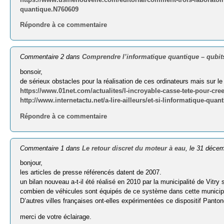
quantique.N760609
Répondre à ce commentaire
Commentaire 2 dans
Comprendre l’informatique quantique – qubit
bonsoir,
de sérieux obstacles pour la réalisation de ces ordinateurs mais sur le
https://www.01net.com/actualites/l-incroyable-casse-tete-pour-cre
http://www.internetactu.net/a-lire-ailleurs/et-si-linformatique-qua
Répondre à ce commentaire
Commentaire 1 dans
Le retour discret du moteur à eau
, le 31 déce
bonjour,
les articles de presse référencés datent de 2007.
un bilan nouveau a-t-il été réalisé en 2010 par la municipalité de Vitry
combien de véhicules sont équipés de ce système dans cette municipa
D’autres villes françaises ont-elles expérimentées ce dispositif Panton
merci de votre éclairage.