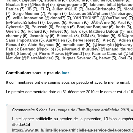
Yannick Lejeune
(8),
stephane
(8),
BScache
(8),
Michel
(8),
Daniel
(8),
Nicolas Bry (@NicoBry)
(8),
@corpogame
(8),
fabienne billat (@fadou
Patrice
(7),
JB
(7),
ITI
(7),
Julien Ã‰LIE
(7),
Jean-Christophe
(7),
Nico
(7),
Serge Meunier
(7),
Pimpin
(7),
Lebarque StÃ©phane (@slebarque
(7),
veille innovation (@vinno47)
(7),
YAN THOINET (@YanThoinet)
(7
(@PartechShaker)
(7),
Legend
(6),
Romain
(6),
JÃ©rÃ´me
(6),
Paul
(6)
Cybereric
(6),
Poussah
(6),
Energo
(6),
Bonjour Bonjour
(6),
boris
(6)
Guerric
(6),
Richard
(6),
tvtweet
(6),
loÃ¯c
(6),
Matthieu Dufour (@_mat
cheramy
(6),
Jasontrisy
(6),
EtienneL
(5),
DJM
(5),
Tristan
(5),
StÃ©ph
Sans_importance
(5),
AurÃ©lien
(5),
herve lebret
(5),
Alex
(5),
Adrien
(
Renaud
(5),
Alain Raynaud
(5),
mmathieum
(5),
(@bvanryb) (@bvanry
Patrick Bertrand (@pck_b)
(5),
(@arnaud_thurudev) (@arnaud_thurud
(@El_Stanou)
(5),
Pierre Mawas (@PemLT)
(5),
Fabrice Camurat (@fa
Metivier (@PierreMetivier)
(5),
Hugues Severac
(5),
hervet
(5),
Joel
(5)
Contributions sous le pseudo
laozi
9 commentaires ont été soumis sous ce pseudo et avec le même email.
Le premier commentaire date du 31 décembre 2010 et le dernier est du 1
Commentaire 9 dans
Les usages de l’intelligence artificielle 2018
, 
L’intelligence artificielle au service de la protection, L’Union européen
iBorderCtrl
https://www.ttu.fr/lintelligence-artificielle-au-service-de-la-protecti