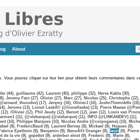
log
About
es. Vous pouvez cliquer sur leur lien pour obtenir leurs commentaires dans ce
far
(44),
guillaume
(42),
Laurent
(40),
philippe
(32),
Herve Kabla
(30),
8),
Jeremy Fain
(27),
Olivier
(27),
Marc
(27),
Nicolas
(25),
Christophe
(22),
@arnaud_thurudev)
(17),
Jeremy
(16),
OlivierJ
(16),
JustinThemiddle
(16)
14),
Jerome
(13),
Lionel LaskÃ© (@lionellaske)
(13),
Pierre Mawas (@Pe
(12),
/Olivier
(12),
Phil Jeudy
(12),
Benoit
(12),
jean
(12),
Louis van Proos
armen1
(11),
(@slebarque) (@slebarque)
(11),
INFO (@LINKANDEV)
(11),
ent
(10),
Philippe Marques
(10),
Nicolas Andre (@corpogame)
(10),
Miche
afael
(9),
FredericBaud
(9),
Laurent Bervas
(9),
Mickael
(9),
Hugues
(9),
Fabrice Epelboin
(9),
Benjamin
(9),
BenoÃ®t Granger
(9),
laozi
(9),
Pierre
t de la vie
(9),
gepettot
(9),
arderbor elnot
(9),
Frederic
(8),
Marie
(8),