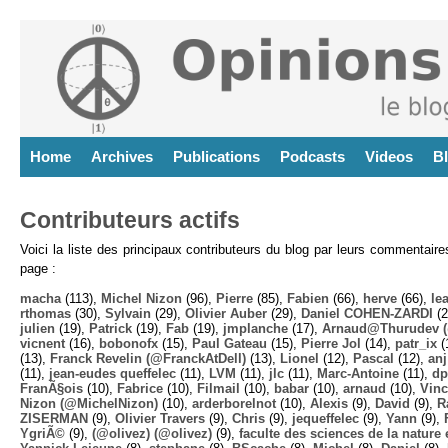
Home
Archives
Publications
Podcasts
Videos
B
Contributeurs actifs
Voici la liste des principaux contributeurs du blog par leurs commentair
page :
macha
(113),
Michel Nizon
(96),
Pierre
(85),
Fabien
(66),
herve
(66),
lea
rthomas
(30),
Sylvain
(29),
Olivier Auber
(29),
Daniel COHEN-ZARDI
(2
julien
(19),
Patrick
(19),
Fab
(19),
jmplanche
(17),
Arnaud@Thurudev (
vicnent
(16),
bobonofx
(15),
Paul Gateau
(15),
Pierre Jol
(14),
patr_ix
(
(13),
Franck Revelin (@FranckAtDell)
(13),
Lionel
(12),
Pascal
(12),
anj
(11),
jean-eudes queffelec
(11),
LVM
(11),
jlc
(11),
Marc-Antoine
(11),
dp
FranÃ§ois
(10),
Fabrice
(10),
Filmail
(10),
babar
(10),
arnaud
(10),
Vinc
Nizon (@MichelNizon)
(10),
arderborelnot
(10),
Alexis
(9),
David
(9),
R
ZISERMAN
(9),
Olivier Travers
(9),
Chris
(9),
jequeffelec
(9),
Yann
(9),
YgriÃ©
(9),
(@olivez) (@olivez)
(9),
faculte des sciences de la nature e