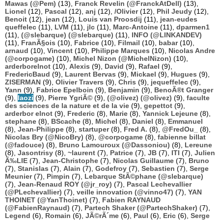
Mawas (@Pem)
(13),
Franck Revelin (@FranckAtDell)
(13),
Lionel
(12),
Pascal
(12),
anj
(12),
/Olivier
(12),
Phil Jeudy
(12),
Benoit
(12),
jean
(12),
Louis van Proosdij
(11),
jean-eudes
queffelec
(11),
LVM
(11),
jlc
(11),
Marc-Antoine
(11),
dparmen1
(11),
(@slebarque) (@slebarque)
(11),
INFO (@LINKANDEV)
(11),
FranÃ§ois
(10),
Fabrice
(10),
Filmail
(10),
babar
(10),
arnaud
(10),
Vincent
(10),
Philippe Marques
(10),
Nicolas Andre
(@corpogame)
(10),
Michel Nizon (@MichelNizon)
(10),
arderborelnot
(10),
Alexis
(9),
David
(9),
Rafael
(9),
FredericBaud
(9),
Laurent Bervas
(9),
Mickael
(9),
Hugues
(9),
ZISERMAN
(9),
Olivier Travers
(9),
Chris
(9),
jequeffelec
(9),
Yann
(9),
Fabrice Epelboin
(9),
Benjamin
(9),
BenoÃ®t Granger
(9),
laozi
(9),
Pierre YgriÃ©
(9),
(@olivez) (@olivez)
(9),
faculte
des sciences de la nature et de la vie
(9),
gepettot
(9),
arderbor elnot
(9),
Frederic
(8),
Marie
(8),
Yannick Lejeune
(8),
stephane
(8),
BScache
(8),
Michel
(8),
Daniel
(8),
Emmanuel
(8),
Jean-Philippe
(8),
startuper
(8),
Fred A.
(8),
@FredOu_
(8),
Nicolas Bry (@NicoBry)
(8),
@corpogame
(8),
fabienne billat
(@fadouce)
(8),
Bruno Lamouroux (@Dassoniou)
(8),
Lereune
(8),
Jasontrisy
(8),
~laurent
(7),
Patrice
(7),
JB
(7),
ITI
(7),
Julien
Ã‰LIE
(7),
Jean-Christophe
(7),
Nicolas Guillaume
(7),
Bruno
(7),
Stanislas
(7),
Alain
(7),
Godefroy
(7),
Sebastien
(7),
Serge
Meunier
(7),
Pimpin
(7),
Lebarque StÃ©phane (@slebarque)
(7),
Jean-Renaud ROY (@jr_roy)
(7),
Pascal Lechevallier
(@PLechevallier)
(7),
veille innovation (@vinno47)
(7),
YAN
THOINET (@YanThoinet)
(7),
Fabien RAYNAUD
(@FabienRaynaud)
(7),
Partech Shaker (@PartechShaker)
(7),
Legend
(6),
Romain
(6),
JÃ©rÃ´me
(6),
Paul
(6),
Eric
(6),
Serge