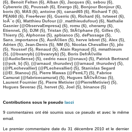
(6),
Benoit Felten
(6),
Alban
(6),
Jacques
(6),
sebou
(6),
Cybereric
(6),
Poussah
(6),
Energo
(6),
Bonjour Bonjour
(6),
boris
(6),
MAS
(6),
antoine
(6),
canard65
(6),
Richard T
(6),
PEAI60
(6),
Free4ever
(6),
Guerric
(6),
Richard
(6),
tvtweet
(6),
loÃ¯c
(6),
Matthieu Dufour (@_matthieudufour)
(6),
Nathalie
Gasnier (@ObservaEmpresa)
(6),
romu
(6),
cheramy
(6),
EtienneL
(5),
DJM
(5),
Tristan
(5),
StÃ©phane
(5),
Gilles
(5),
Thierry
(5),
Alphonse
(5),
apbianco
(5),
dePassage
(5),
Sans_importance
(5),
AurÃ©lien
(5),
herve lebret
(5),
Alex
(5),
Adrien
(5),
Jean-Denis
(5),
NM
(5),
Nicolas Chevallier
(5),
jdo
(5),
Youssef
(5),
Renaud
(5),
Alain Raynaud
(5),
mmathieum
(5),
(@bvanryb) (@bvanryb)
(5),
Boris DefrÃ©ville
(@AudioSense)
(5),
cedric naux (@cnaux)
(5),
Patrick Bertrand
(@pck_b)
(5),
(@arnaud_thurudev) (@arnaud_thurudev)
(5),
(@PLechevallier) (@PLechevallier)
(5),
Stanislas Segard
(@El_Stanou)
(5),
Pierre Mawas (@PemLT)
(5),
Fabrice
Camurat (@fabricecamurat)
(5),
Hugues SÃ©vÃ©rac
(5),
Laurent Fournier
(5),
Pierre Metivier (@PierreMetivier)
(5),
Hugues Severac
(5),
hervet
(5),
Joel
(5),
binance
(5)
Contributions sous le pseudo
laozi
9 commentaires ont été soumis sous ce pseudo et avec le même
email.
Le premier commentaire date du 31 décembre 2010 et le dernier