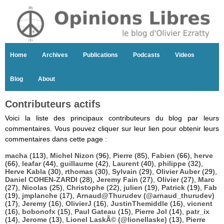
Home
Archives
Publications
Podcasts
Videos
Blog
About
Contributeurs actifs
Voici la liste des principaux contributeurs du blog par leurs
commentaires. Vous pouvez cliquer sur leur lien pour obtenir leurs
commentaires dans cette page :
macha
(113),
Michel Nizon
(96),
Pierre
(85),
Fabien
(66),
herve
(66),
leafar
(44),
guillaume
(42),
Laurent
(40),
philippe
(32),
Herve Kabla
(30),
rthomas
(30),
Sylvain
(29),
Olivier Auber
(29),
Daniel COHEN-ZARDI
(28),
Jeremy Fain
(27),
Olivier
(27),
Marc
(27),
Nicolas
(25),
Christophe
(22),
julien
(19),
Patrick
(19),
Fab
(19),
jmplanche
(17),
Arnaud@Thurudev (@arnaud_thurudev)
(17),
Jeremy
(16),
OlivierJ
(16),
JustinThemiddle
(16),
vicnent
(16),
bobonofx
(15),
Paul Gateau
(15),
Pierre Jol
(14),
patr_ix
(14),
Jerome
(13),
Lionel LaskÃ© (@lionellaske)
(13),
Pierre