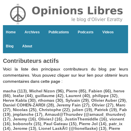
Home
Archives
Publications
Podcasts
Videos
Blog
About
Contributeurs actifs
Voici la liste des principaux contributeurs du blog par leurs
commentaires. Vous pouvez cliquer sur leur lien pour obtenir leurs
commentaires dans cette page :
macha
(113),
Michel Nizon
(96),
Pierre
(85),
Fabien
(66),
herve
(66),
leafar
(44),
guillaume
(42),
Laurent
(40),
philippe
(32),
Herve Kabla
(30),
rthomas
(30),
Sylvain
(29),
Olivier Auber
(29),
Daniel COHEN-ZARDI
(28),
Jeremy Fain
(27),
Olivier
(27),
Marc
(27),
Nicolas
(25),
Christophe
(22),
julien
(19),
Patrick
(19),
Fab
(19),
jmplanche
(17),
Arnaud@Thurudev (@arnaud_thurudev)
(17),
Jeremy
(16),
OlivierJ
(16),
JustinThemiddle
(16),
vicnent
(16),
bobonofx
(15),
Paul Gateau
(15),
Pierre Jol
(14),
patr_ix
(14),
Jerome
(13),
Lionel LaskÃ© (@lionellaske)
(13),
Pierre