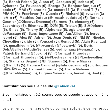
(6),
Benoit Felten
(6),
Alban
(6),
Jacques
(6),
sebou
(6),
Cybereric
(6),
Poussah
(6),
Energo
(6),
Bonjour Bonjour
(6),
boris
(6),
MAS
(6),
antoine
(6),
canard65
(6),
Richard T
(6),
PEAI60
(6),
Free4ever
(6),
Guerric
(6),
Richard
(6),
tvtweet
(6),
loÃ¯c
(6),
Matthieu Dufour (@_matthieudufour)
(6),
Nathalie
Gasnier (@ObservaEmpresa)
(6),
romu
(6),
cheramy
(6),
Jasontrisy
(6),
EtienneL
(5),
DJM
(5),
Tristan
(5),
StÃ©phane
(5),
Gilles
(5),
Thierry
(5),
Alphonse
(5),
apbianco
(5),
dePassage
(5),
Sans_importance
(5),
AurÃ©lien
(5),
herve
lebret
(5),
Alex
(5),
Adrien
(5),
Jean-Denis
(5),
NM
(5),
Nicolas
Chevallier
(5),
jdo
(5),
Youssef
(5),
Renaud
(5),
Alain Raynaud
(5),
mmathieum
(5),
(@bvanryb) (@bvanryb)
(5),
Boris
DefrÃ©ville (@AudioSense)
(5),
cedric naux (@cnaux)
(5),
Patrick Bertrand (@pck_b)
(5),
(@arnaud_thurudev)
(@arnaud_thurudev)
(5),
(@PLechevallier) (@PLechevallier)
(5),
Stanislas Segard (@El_Stanou)
(5),
Pierre Mawas
(@PemLT)
(5),
Fabrice Camurat (@fabricecamurat)
(5),
Hugues
SÃ©vÃ©rac
(5),
Laurent Fournier
(5),
Pierre Metivier
(@PierreMetivier)
(5),
Hugues Severac
(5),
hervet
(5),
Joel
(5)
Contributions sous le pseudo
@FabienVAL
2 commentaires ont été soumis sous ce pseudo et avec le même
email.
Le premier commentaire date du 30 mars 2016 et le dernier est du