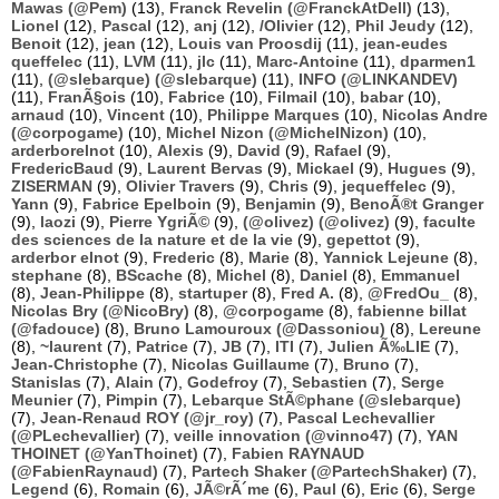
Mawas (@Pem)
(13),
Franck Revelin (@FranckAtDell)
(13),
Lionel
(12),
Pascal
(12),
anj
(12),
/Olivier
(12),
Phil Jeudy
(12),
Benoit
(12),
jean
(12),
Louis van Proosdij
(11),
jean-eudes
queffelec
(11),
LVM
(11),
jlc
(11),
Marc-Antoine
(11),
dparmen1
(11),
(@slebarque) (@slebarque)
(11),
INFO (@LINKANDEV)
(11),
FranÃ§ois
(10),
Fabrice
(10),
Filmail
(10),
babar
(10),
arnaud
(10),
Vincent
(10),
Philippe Marques
(10),
Nicolas Andre
(@corpogame)
(10),
Michel Nizon (@MichelNizon)
(10),
arderborelnot
(10),
Alexis
(9),
David
(9),
Rafael
(9),
FredericBaud
(9),
Laurent Bervas
(9),
Mickael
(9),
Hugues
(9),
ZISERMAN
(9),
Olivier Travers
(9),
Chris
(9),
jequeffelec
(9),
Yann
(9),
Fabrice Epelboin
(9),
Benjamin
(9),
BenoÃ®t Granger
(9),
laozi
(9),
Pierre YgriÃ©
(9),
(@olivez) (@olivez)
(9),
faculte
des sciences de la nature et de la vie
(9),
gepettot
(9),
arderbor elnot
(9),
Frederic
(8),
Marie
(8),
Yannick Lejeune
(8),
stephane
(8),
BScache
(8),
Michel
(8),
Daniel
(8),
Emmanuel
(8),
Jean-Philippe
(8),
startuper
(8),
Fred A.
(8),
@FredOu_
(8),
Nicolas Bry (@NicoBry)
(8),
@corpogame
(8),
fabienne billat
(@fadouce)
(8),
Bruno Lamouroux (@Dassoniou)
(8),
Lereune
(8),
~laurent
(7),
Patrice
(7),
JB
(7),
ITI
(7),
Julien Ã‰LIE
(7),
Jean-Christophe
(7),
Nicolas Guillaume
(7),
Bruno
(7),
Stanislas
(7),
Alain
(7),
Godefroy
(7),
Sebastien
(7),
Serge
Meunier
(7),
Pimpin
(7),
Lebarque StÃ©phane (@slebarque)
(7),
Jean-Renaud ROY (@jr_roy)
(7),
Pascal Lechevallier
(@PLechevallier)
(7),
veille innovation (@vinno47)
(7),
YAN
THOINET (@YanThoinet)
(7),
Fabien RAYNAUD
(@FabienRaynaud)
(7),
Partech Shaker (@PartechShaker)
(7),
Legend
(6),
Romain
(6),
JÃ©rÃ´me
(6),
Paul
(6),
Eric
(6),
Serge